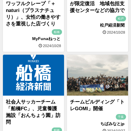
ワッフルクレープ「＋
が限定復活 地域包括支
naturi（プラスナチュ
援センターなどの協力で
リ）」、女性の働きやす
松戸
さを重視した店づくり
松戸経済新聞
船橋
2024/10/28
MyFunaねっと
2024/10/28
社会人サッカーチーム
チームビルディング「ト
「船橋FC」、児童養護
レGOMI」開催
施設「おんちょう園」訪
千葉
問
ちばみなとjp
船橋
2024/10/27