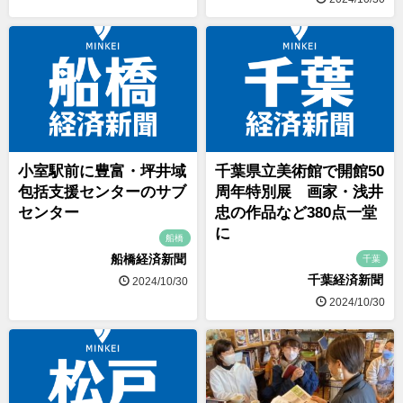
小室駅前に豊富・坪井域
千葉県立美術館で開館50
包括支援センターのサブ
周年特別展 画家・浅井
センター
忠の作品など380点一堂
に
船橋
船橋経済新聞
千葉
千葉経済新聞
2024/10/30
2024/10/30