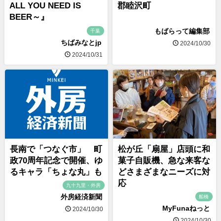
ALL YOU NEED IS
郡睦沢町
BEER～』
もばらって編集部
千葉
ちばみなとjp
2024/10/30
2024/10/31
長南で「つなぐ市」 町
松が丘「扇屋」店頭に和
政70周年記念で開催、ゆ
菓子自販機、急な来客な
るキャラ「ちょな丸」も
どさまざまなニーズに対
応
九十九里・外房
外房経済新聞
船橋
MyFunaねっと
2024/10/30
2024/10/30