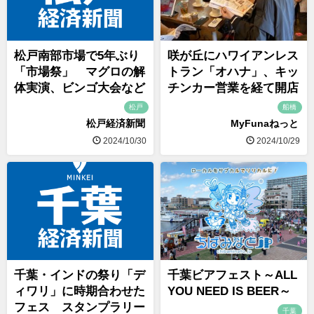
松戸南部市場で5年ぶり
咲が丘にハワイアンレス
「市場祭」 マグロの解
トラン「オハナ」、キッ
体実演、ビンゴ大会など
チンカー営業を経て開店
松戸
船橋
松戸経済新聞
MyFunaねっと
2024/10/30
2024/10/29
千葉・インドの祭り「デ
千葉ビアフェスト～ALL
ィワリ」に時期合わせた
YOU NEED IS BEER～
フェス スタンプラリー
千葉