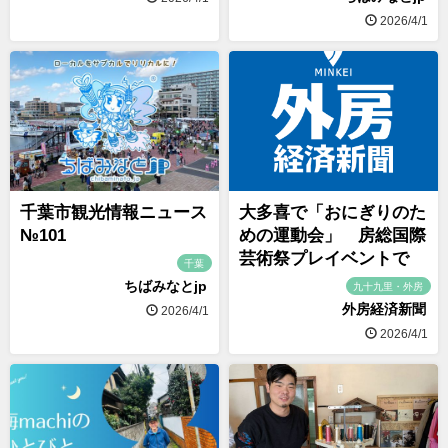
2026/4/1
千葉市観光情報ニュース
大多喜で「おにぎりのた
№101
めの運動会」 房総国際
芸術祭プレイベントで
千葉
ちばみなとjp
九十九里・外房
外房経済新聞
2026/4/1
2026/4/1