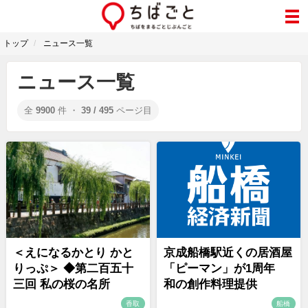
トップ
ニュース一覧
ニュース一覧
全
9900
件 ・
39 / 495
ページ目
＜えになるかとり かと
京成船橋駅近くの居酒屋
りっぷ＞ ◆第二百五十
「ピーマン」が1周年
三回 私の桜の名所
和の創作料理提供
香取
船橋