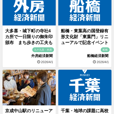
大多喜・城下町の寺社4
船橋・東葉高の国登録有
カ所で一日限りの御朱印
形文化財「東葉門」リニ
頒布 まち歩きの工夫も
ューアルで記念イベント
九十九里・外房
船橋
外房経済新聞
船橋経済新聞
2026/4/1
2026/4/1
京成中山駅のリニューア
千葉・地球の課題に高校