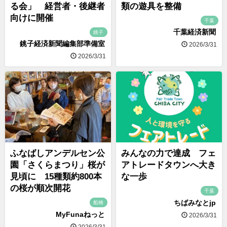
る会」 経営者・後継者
類の遊具を整備
向けに開催
千葉
千葉経済新聞
銚子
銚子経済新聞編集部準備室
2026/3/31
2026/3/31
ふなばしアンデルセン公
みんなの力で達成 フェ
園「さくらまつり」桜が
アトレードタウンへ大き
見頃に 15種類約800本
な一歩
の桜が順次開花
千葉
ちばみなとjp
船橋
MyFunaねっと
2026/3/31
2026/3/31