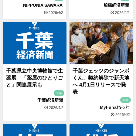
NIPPONIA SAWARA
船橋経済新聞
2026/4/2
2026/4/2
千葉県立中央博物館で生
千葉ジェッツのジャンボ
薬展 「薬屋のひとりご
くん、契約解除で新天地
と」関連展示も
へ 4月1日リリースで発
表
千葉
千葉経済新聞
船橋
MyFunaねっと
2026/4/2
2026/4/2