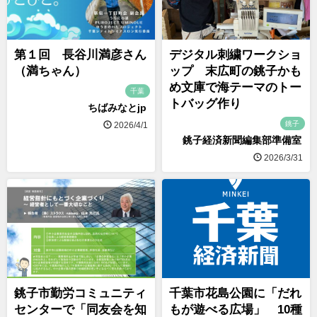
第１回 長谷川満彦さん
デジタル刺繍ワークショ
（満ちゃん）
ップ 末広町の銚子かも
め文庫で海テーマのトー
千葉
トバッグ作り
ちばみなとjp
銚子
2026/4/1
銚子経済新聞編集部準備室
2026/3/31
銚子市勤労コミュニティ
千葉市花島公園に「だれ
センターで「同友会を知
もが遊べる広場」 10種