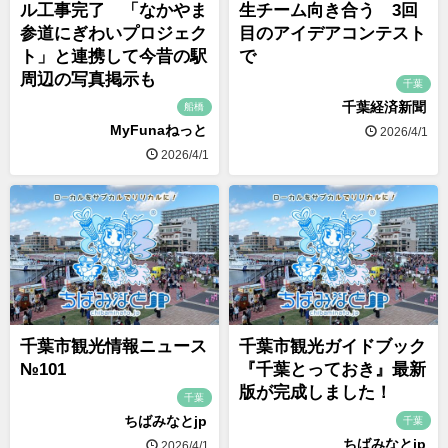
ル工事完了 「なかやま
生チーム向き合う 3回
参道にぎわいプロジェク
目のアイデアコンテスト
ト」と連携して今昔の駅
で
周辺の写真掲示も
千葉
千葉経済新聞
船橋
MyFunaねっと
2026/4/1
2026/4/1
千葉市観光情報ニュース
千葉市観光ガイドブック
№101
『千葉とっておき』最新
版が完成しました！
千葉
ちばみなとjp
千葉
ちばみなとjp
2026/4/1