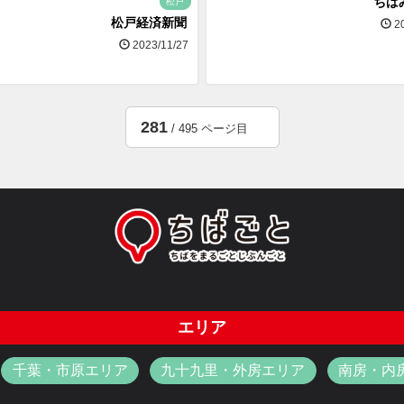
ちば
松戸
松戸経済新聞
20
2023/11/27
281
/ 495 ページ目
エリア
千葉・市原エリア
九十九里・外房エリア
南房・内