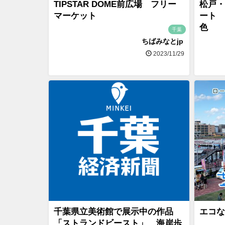
TIPSTAR DOME前広場 フリー
松戸・
マーケット
ート 
色
千葉
ちばみなとjp
2023/11/29
千葉県立美術館で展示中の作品
エコな
「ストランドビースト」、海岸歩