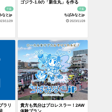
ゴジラ-1.0の「新生丸」を作る
千葉
千葉
みなとjp
ちばみなとjp
23/11/29
2023/11/28
プラリ
貴方も気分はプロレスラー！2AW
呈
体験プラン