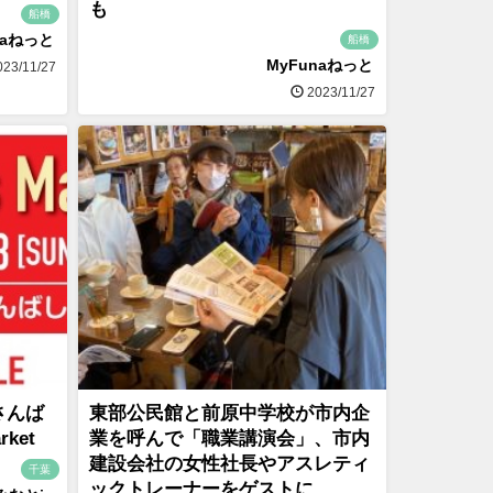
も
船橋
naねっと
船橋
MyFunaねっと
23/11/27
2023/11/27
さんば
東部公民館と前原中学校が市内企
rket
業を呼んで「職業講演会」、市内
建設会社の女性社長やアスレティ
千葉
ックトレーナーをゲストに