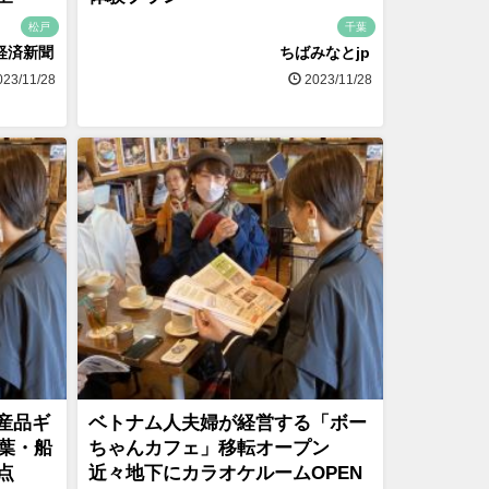
松戸
千葉
経済新聞
ちばみなとjp
23/11/28
2023/11/28
産品ギ
ベトナム人夫婦が経営する「ボー
千葉・船
ちゃんカフェ」移転オープン
点
近々地下にカラオケルームOPEN