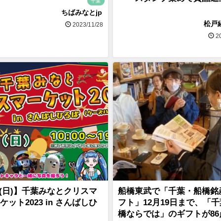
千葉
ちばみなとjp
松戸
2023/11/28
20
/3(日)】千葉みなとクリスマ
船橋東武で「千葉・船橋銘
ケット2023 in さんばしひ
フト」12月19日まで、「
橋ならでは」のギフトが86