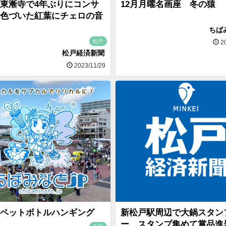
東漸寺で4年ぶりにコンサ
12月月曜名画座 冬の猿
色づいた紅葉にチェロの音
ちば
松戸
20
松戸経済新聞
2023/11/29
ペットボトルハンギング
新松戸駅周辺で大鍋スタン
ー スタンプ集めて賞品進