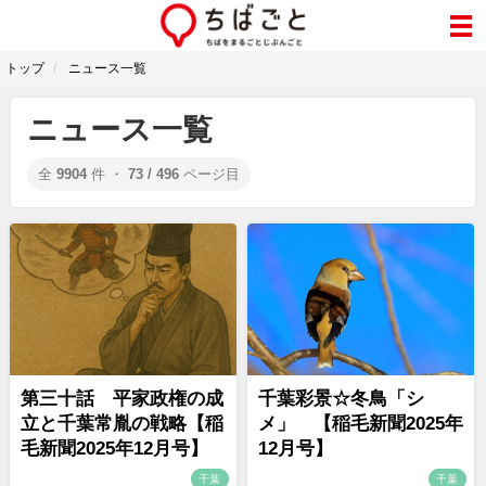
トップ
ニュース一覧
ニュース一覧
全
9904
件 ・
73 / 496
ページ目
第三十話 平家政権の成
千葉彩景☆冬鳥「シ
立と千葉常胤の戦略【稲
メ」 【稲毛新聞2025年
毛新聞2025年12月号】
12月号】
千葉
千葉