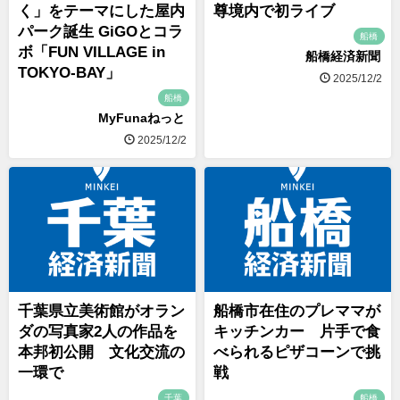
く」をテーマにした屋内
尊境内で初ライブ
パーク誕生 GiGOとコラ
船橋
ボ「FUN VILLAGE in
船橋経済新聞
TOKYO-BAY」
2025/12/2
船橋
MyFunaねっと
2025/12/2
千葉県立美術館がオラン
船橋市在住のプレママが
ダの写真家2人の作品を
キッチンカー 片手で食
本邦初公開 文化交流の
べられるピザコーンで挑
一環で
戦
千葉
船橋