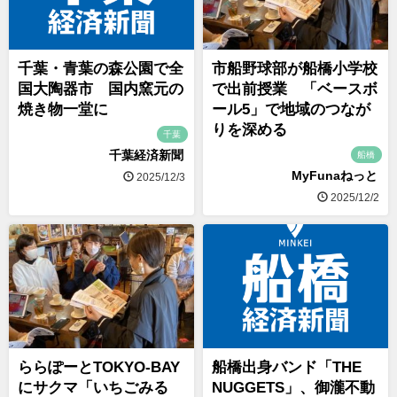
千葉・青葉の森公園で全
市船野球部が船橋小学校
国大陶器市 国内窯元の
で出前授業 「ベースボ
焼き物一堂に
ール5」で地域のつなが
りを深める
千葉
千葉経済新聞
船橋
MyFunaねっと
2025/12/3
2025/12/2
ららぽーとTOKYO-BAY
船橋出身バンド「THE
にサクマ「いちごみる
NUGGETS」、御瀧不動