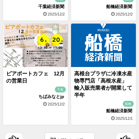
千葉経済新聞
船橋経済新聞
2025/12/2
2025/12/2
ピアポートカフェ 12月
高根台プラザに冷凍水産
の営業日
物専門店「高根水産」
輸入販売業者が開業して
千葉
半年
ちばみなとjp
船橋
2025/12/2
船橋経済新聞
2025/12/1