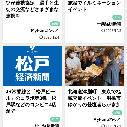
ツが連携協定 選手と生
施設でイルミネーション
徒の交流などさまざまな
イベント
連携を
千葉
千葉経済新聞
船橋
MyFunaねっと
2025/12/3
2025/12/4
JR常磐線と「松戸ビー
北海道津別町、東京で地
ル」のコラボ第3弾 松
域交流イベント 船橋市
戸駅などのコンビニ4店
ゆかりの登壇者らが参加
舗で
船橋
MyFunaねっと
松戸
松戸経済新聞
2025/12/3