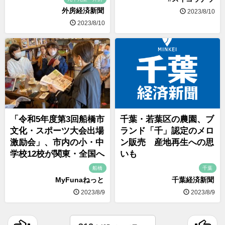
外房経済新聞
2023/8/10
2023/8/10
「令和5年度第3回船橋市
千葉・若葉区の農園、ブ
文化・スポーツ大会出場
ランド「千」認定のメロ
激励会」、市内の小・中
ン販売 産地再生への思
学校12校が関東・全国へ
いも
船橋
千葉
MyFunaねっと
千葉経済新聞
2023/8/9
2023/8/9