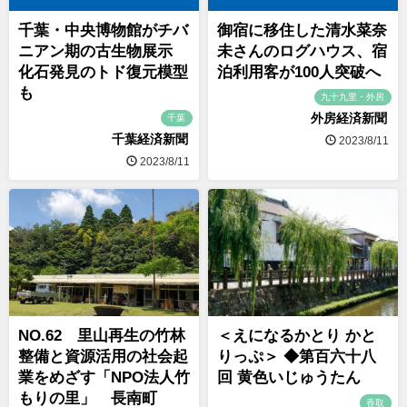
千葉・中央博物館がチバ
御宿に移住した清水菜奈
ニアン期の古生物展示
未さんのログハウス、宿
化石発見のトド復元模型
泊利用客が100人突破へ
も
九十九里・外房
外房経済新聞
千葉
千葉経済新聞
2023/8/11
2023/8/11
NO.62 里山再生の竹林
＜えになるかとり かと
整備と資源活用の社会起
りっぷ＞ ◆第百六十八
業をめざす「NPO法人竹
回 黄色いじゅうたん
もりの里」 長南町
香取