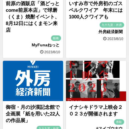
前原の酒販店「酒どっと
いすみ市で外房初のゴス
come前原本店」で球磨
ペルクワイア 年末には
（くま）焼酎イベント、
1000人クワイアも
8月12日にはくまモン来
九十九里・外房
店
外房経済新聞
船橋
2023/8/10
MyFunaねっと
2023/8/10
御宿・月の沙漠記念館で
イナシキドラマ上映会２
企画展「紙を用いた22人
０２３が開催されます
の作品展」
香取
#スイゴウナウ
九十九里・外房