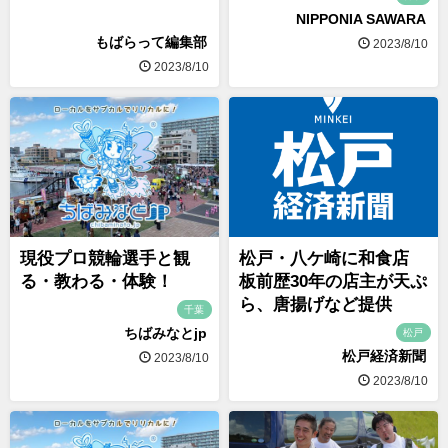
NIPPONIA SAWARA
もばらって編集部
2023/8/10
2023/8/10
現役プロ競輪選手と観
松戸・八ケ崎に和食店
る・教わる・体験！
板前歴30年の店主が天ぷ
ら、唐揚げなど提供
千葉
ちばみなとjp
松戸
松戸経済新聞
2023/8/10
2023/8/10