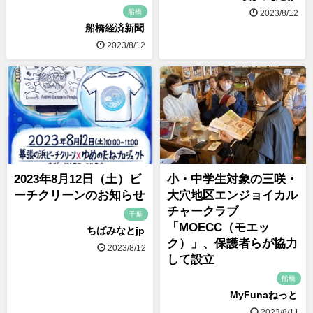
船橋
2023/8/12
船橋経済新聞
2023/8/12
2023年8月12日（土）ビ
小・中学生対象の三咲・
ーチクリーンのお知らせ
大穴地区エンジョイカル
チャークラブ
千葉
「MOECC（モエッ
ちばみなとjp
ク）」、保護者らが協力
2023/8/12
して設立
船橋
MyFunaねっと
2023/8/11