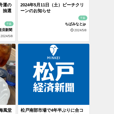
舟運の
2024年5月11日（土）ビーチクリ
 抽選
ーンのお知らせ
千葉
ちばみなとjp
千葉
経済新聞
2024/5/8
2024/5/8
海風堂
松戸南部市場で4年半ぶりに合コ