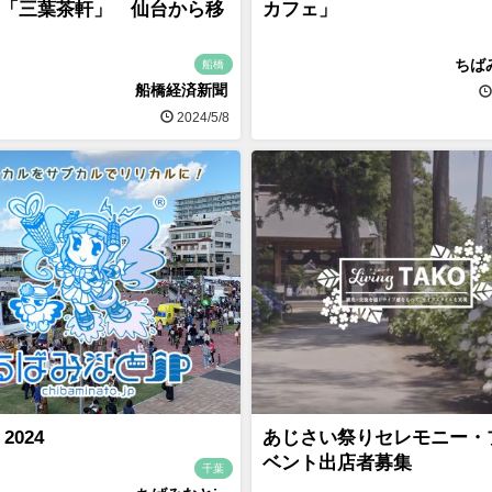
「三葉茶軒」 仙台から移
カフェ」
ちば
船橋
船橋経済新聞
2024/5/8
 2024
あじさい祭りセレモニー・
ベント出店者募集
千葉