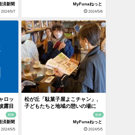
経済新聞
MyFunaねっと
2024/5/7
2024/5/6
ャロッ
松が丘「駄菓子屋よこチャン」、
披露目
子どもたちと地域の憩いの場に
船橋
船橋
経済新聞
MyFunaねっと
2024/5/5
2024/5/5