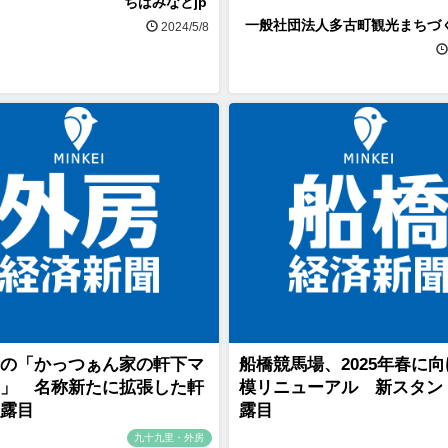
ちばみなとjp
一般社団法人多古町観光まちづ
2024/5/8
の「かっつぁん家の軒下マ
船橋競馬場、2025年春に
」 名称新たに拡張した軒
模リニューアル 新スタン
露目
露目
九十九里・外房