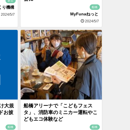
多古
くり機構
船橋
MyFunaねっと
2024/5/7
2024/5/7
向け大規
船橋アリーナで「こどもフェス
ドお披
タ」、消防車のミニカー運転やこ
どもエコ体験など
船橋
船橋