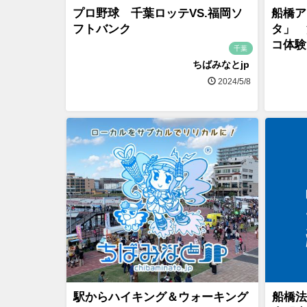
プロ野球 千葉ロッテVS.福岡ソ
船橋ア
フトバンク
タ」 
コ体験
千葉
ちばみなとjp
2024/5/8
駅からハイキング＆ウォーキング
船橋法