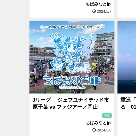
ちばみなとjp
2024/5/7
Jリーグ ジェフユナイテッド市
重巡「
原千葉 vs ファジアーノ岡山
る 0
千葉
ちばみなとjp
2024/5/6