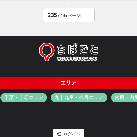
235
/ 495 ページ目
エリア
千葉・市原エリア
九十九里・外房エリア
南房・内
ログイン