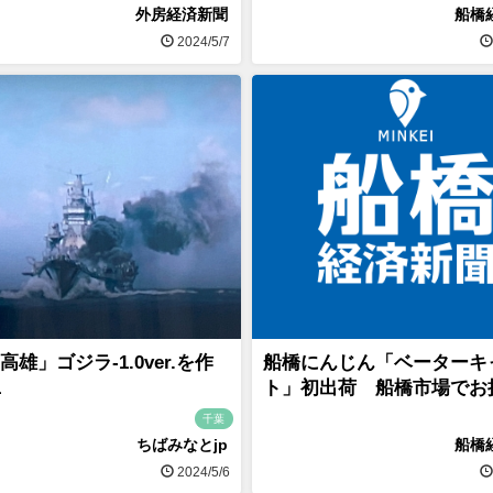
外房経済新聞
船橋
2024/5/7
高雄」ゴジラ-1.0ver.を作
船橋にんじん「ベーターキ
1
ト」初出荷 船橋市場でお
千葉
ちばみなとjp
船橋
2024/5/6