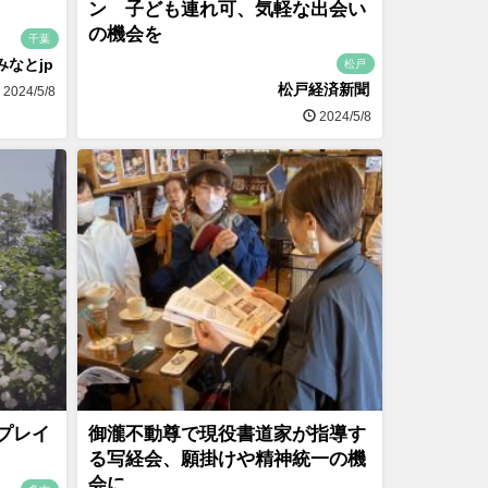
ン 子ども連れ可、気軽な出会い
の機会を
千葉
みなとjp
松戸
松戸経済新聞
2024/5/8
2024/5/8
プレイ
御瀧不動尊で現役書道家が指導す
る写経会、願掛けや精神統一の機
会に