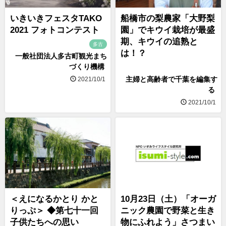
いきいきフェスタTAKO
船橋市の梨農家「大野梨
2021 フォトコンテスト
園」でキウイ栽培が最盛
期、キウイの追熟と
多古
は！？
一般社団法人多古町観光まち
づくり機構
2021/10/1
主婦と高齢者で千葉を編集す
る
2021/10/1
＜えになるかとり かと
10月23日（土）「オーガ
りっぷ＞ ◆第七十一回
ニック農園で野菜と生き
子供たちへの思い
物にふれよう」さつまい