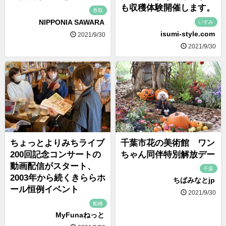
も収穫体験開催します。
香取
NIPPONIA SAWARA
いすみ
isumi-style.com
2021/9/30
2021/9/30
ちょっとよりみちライブ
千葉市花の美術館 ワン
200回記念コンサートの
ちゃん同伴特別解放デー
動画配信がスタート、
千葉
2003年から続くきららホ
ちばみなとjp
ール恒例イベント
2021/9/30
船橋
MyFunaねっと