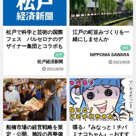
松戸で科学と芸術の国際
江戸の町並みづくりを一
フェス バルセロナのデ
緒にしませんか
ザイナー集団とコラボも
香取
NIPPONIA SAWARA
松戸
松戸経済新聞
2021/9/28
2021/9/28
船橋市場の経営戦略を策
喋る♪『みなっと！チバ
定・公開、施設の再整備
ミナコちゃん』～おすす