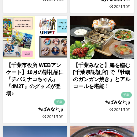
2021/10/1
【千葉市役所 WEBアン
【千葉みなと】海を臨む
ケート】10月の謝礼品に
[千葉県認証店] で『牡蠣
『チバミナコちゃん』
のガンガン焼き』とアル
『4M2T』のグッズが登
コールを堪能！
場♪
千葉
ちばみなとjp
千葉
ちばみなとjp
2021/10/1
2021/10/1