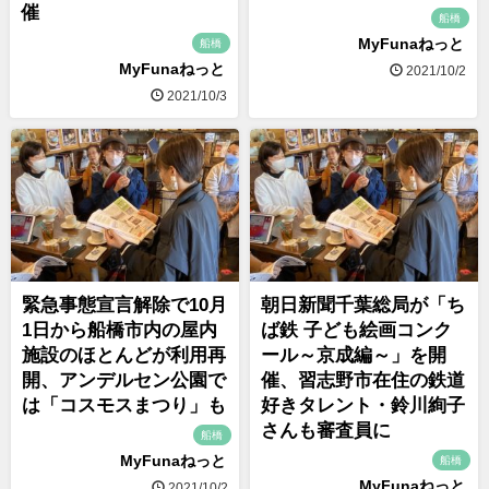
催
船橋
MyFunaねっと
船橋
MyFunaねっと
2021/10/2
2021/10/3
緊急事態宣言解除で10月
朝日新聞千葉総局が「ち
1日から船橋市内の屋内
ば鉄 子ども絵画コンク
施設のほとんどが利用再
ール～京成編～」を開
開、アンデルセン公園で
催、習志野市在住の鉄道
は「コスモスまつり」も
好きタレント・鈴川絢子
さんも審査員に
船橋
MyFunaねっと
船橋
MyFunaねっと
2021/10/2