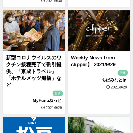
2021/9/30
新型コロナウイルスのワ
Weekly News from
クチン接種完了で割引提
clipper】 2021/9/29
供、「京成トラベル」
千葉
「ホテルメッツ船橋」な
ちばみなとjp
ど
2021/9/29
船橋
MyFunaねっと
2021/9/29