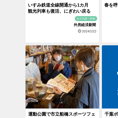
いすみ鉄道全線開通から1カ月
春を呼
観光列車も復活、にぎわい戻る
九十九里・外房
外房経済新聞
2024/1/22
運動公園で市立船橋スポーツフェ
千葉ポ