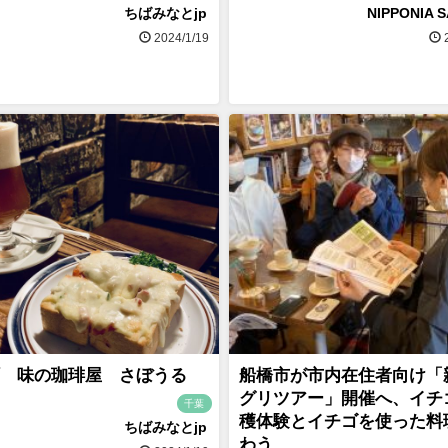
ちばみなとjp
NIPPONIA 
2024/1/19
2
 味の珈琲屋 さぼうる
船橋市が市内在住者向け「
グリツアー」開催へ、イチ
千葉
穫体験とイチゴを使った料
ちばみなとjp
わう