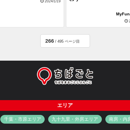
2024/1/19
MyFu
2
266
/ 495 ページ目
エリア
千葉・市原エリア
九十九里・外房エリア
南房・内