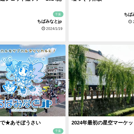
ちば
千葉
ちばみなとjp
2
2024/1/19
で★あそぼうさい
2024年最初の星空マーケ
千葉