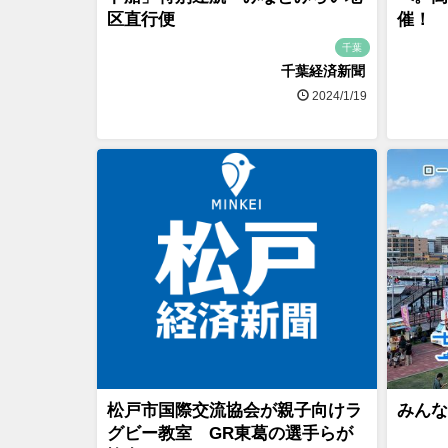
区直行便
催！
千葉
千葉経済新聞
2024/1/19
松戸市国際交流協会が親子向けラ
みんな
グビー教室 GR東葛の選手らが