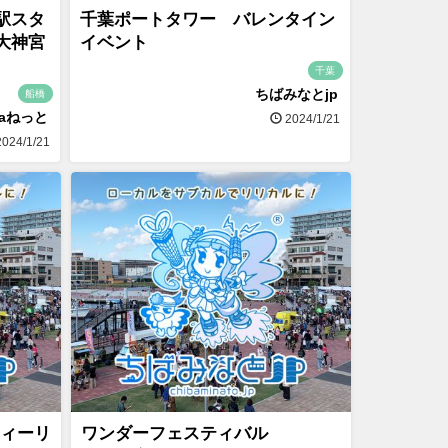
駅スタ
千葉ポートタワー バレンタイン
大神宮
イベント
千葉
ちばみなとjp
船橋
naねっと
2024/1/21
024/1/21
ティーリ
ワンダーフェスティバル