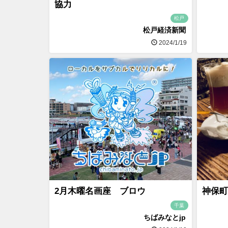
協力
松戸
松戸経済新聞
2024/1/19
2月木曜名画座 ブロウ
神保町
千葉
ちばみなとjp