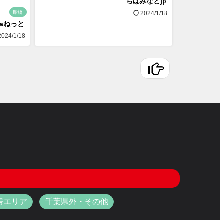
ちばみなとjp
船橋
2024/1/18
naねっと
024/1/18
房エリア
千葉県外・その他