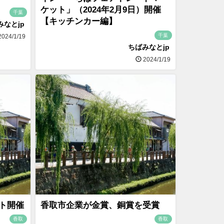
ケット」（2024年2月9日）開催
千葉
【キッチンカー編】
みなとjp
千葉
024/1/19
ちばみなとjp
2024/1/19
ット開催
香取市企業が金賞、銅賞を受賞
香取
香取