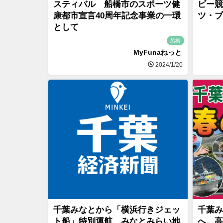
スティバル 船橋市のスポーツ健
ビー競
康都市宣言40周年記念事業の一環
ツ・ブ
として
船橋
MyFunaねっと
2024/1/20
千葉みなとから「横浜行きジェッ
千葉み
ト船」特別運航 みなとみらい地
へ。高