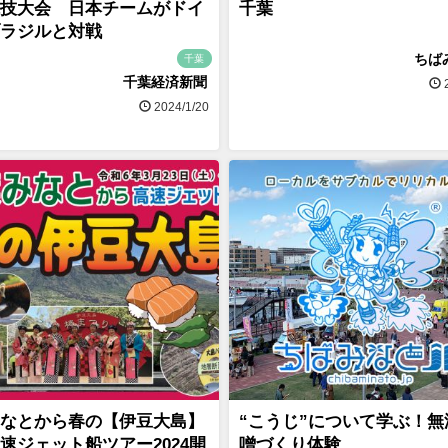
技大会 日本チームがドイ
千葉
ラジルと対戦
ちば
千葉
千葉経済新聞
2
2024/1/20
なとから春の【伊豆大島】
“こうじ”について学ぶ！無
速ジェット船ツアー2024開
噌づくり体験