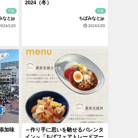
2024（冬）
千葉
千葉
みなとjp
ちばみなとjp
024/1/20
2024/1/20
添加味
～作り手に思いを馳せるバレンタ
イン～「ちばフェアトレードマー