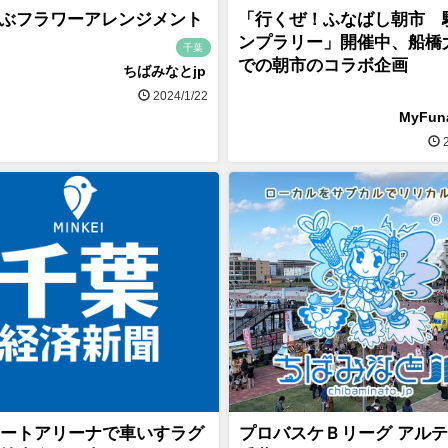
ぶフラワーアレンジメント
「行くぜ！ふなばし朝市 
ンプラリー」開催中、船橋
千葉
での朝市のコラボ企画
ちばみなとjp
2024/1/22
MyFu
2
ートアリーナで車いすラグ
プロバスケＢリーグ アル