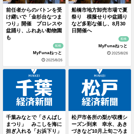
前任者からのバトンを受
船橋市地方卸売市場で夏
け継いで「金杉台なつま
祭り 模擬せりや盆踊り
つり」開催 プロレスや
など多彩な催し、8月30
盆踊り、ふれあい動物園
日開催へ
も
船橋
MyFunaねっと
船橋
MyFunaねっと
2025/8/26
2025/8/26
千葉みなとで「さんばし
松戸市各所の梨が収穫シ
まつり」 みこしを海に
ーズン到来 幸水、あき
担ぎ入れる「お浜下り」
づきなど10月上旬ごろま