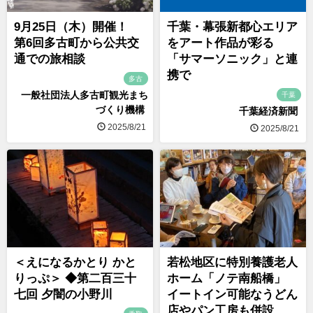
9月25日（木）開催！
千葉・幕張新都心エリア
第6回多古町から公共交
をアート作品が彩る
通での旅相談
「サマーソニック」と連
携で
多古
一般社団法人多古町観光まち
千葉
づくり機構
千葉経済新聞
2025/8/21
2025/8/21
＜えになるかとり かと
若松地区に特別養護老人
りっぷ＞ ◆第二百三十
ホーム「ノテ南船橋」
七回 夕闇の小野川
イートイン可能なうどん
店やパン工房も併設