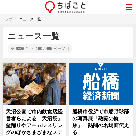
トップ
ニュース一覧
ニュース一覧
全
9886
件 ・
100 / 495
ページ目
天沼公園で市内飲食店経
船橋市役所で市船野球部
営者らによる「天沼祭」
の写真展「熱闘の軌
盆踊りやアームレスリン
跡」 熱闘の名場面伝え
グのほかさまざまなステ
る