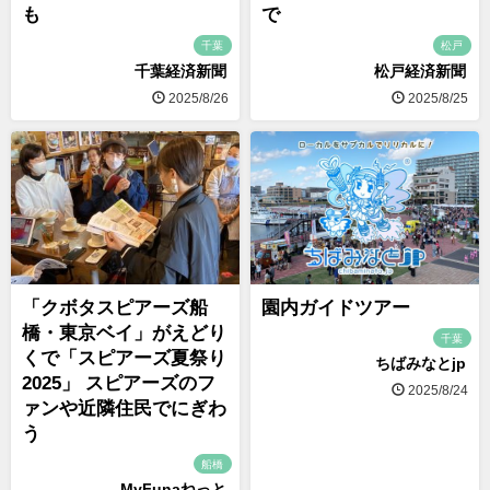
も
で
千葉
松戸
千葉経済新聞
松戸経済新聞
2025/8/26
2025/8/25
「クボタスピアーズ船
園内ガイドツアー
橋・東京ベイ」がえどり
千葉
くで「スピアーズ夏祭り
ちばみなとjp
2025」 スピアーズのフ
2025/8/24
ァンや近隣住民でにぎわ
う
船橋
MyFunaねっと