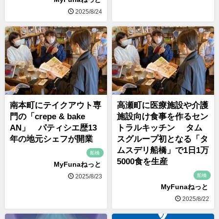
2025/8/24
南本町にテイクアウト専
高瀬町に医療施設や介護
門の「crepe & bake
施設向け食事を作るセン
AN」 パティシエ歴13
トラルキッチン タム
年の地元シェフが開業
スグループ初となる「タ
ムスデリ船橋」で1日1万
船橋
5000食を生産
MyFunaねっと
船橋
2025/8/23
MyFunaねっと
2025/8/22