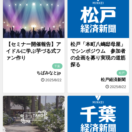
【セミナー開催報告】ア
松戸「本町八嶋邸母屋」
イドルに学ぶ芋づる式フ
でシンポジウム 参加者
ァン作り
の企画を募り実現の道筋
探る
千葉
ちばみなとjp
松戸
松戸経済新聞
2025/8/22
2025/8/22