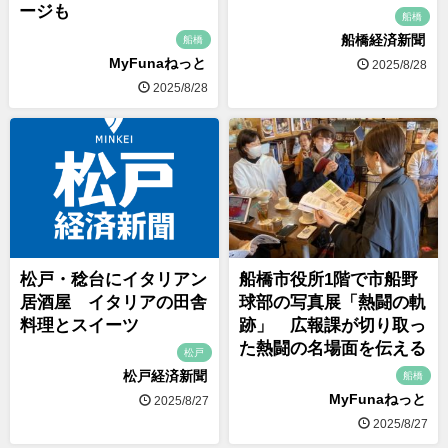
ージも
船橋
船橋経済新聞
船橋
MyFunaねっと
2025/8/28
2025/8/28
松戸・稔台にイタリアン
船橋市役所1階で市船野
居酒屋 イタリアの田舎
球部の写真展「熱闘の軌
料理とスイーツ
跡」 広報課が切り取っ
た熱闘の名場面を伝える
松戸
松戸経済新聞
船橋
MyFunaねっと
2025/8/27
2025/8/27