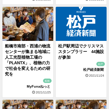
船橋市南部・西浦の物流
松戸駅周辺でクリスマス
センターが集まる地域に
スタンプラリー 44施設
人工光型植物工場の
が参加
「PLANTX」、植物の力
松戸
で社会を変えるための研
松戸経済新聞
究を
2021/11/24
船橋
MyFunaねっと
2021/11/25