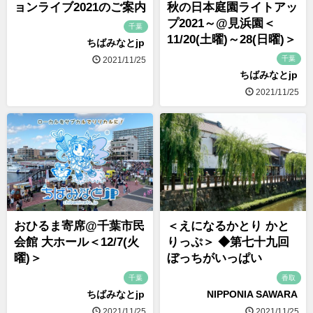
ョンライブ2021のご案内
秋の日本庭園ライトアッ
プ2021～@見浜園＜
千葉
11/20(土曜)～28(日曜)＞
ちばみなとjp
千葉
2021/11/25
ちばみなとjp
2021/11/25
おひるま寄席@千葉市民
＜えになるかとり かと
会館 大ホール＜12/7(火
りっぷ＞ ◆第七十九回
曜)＞
ぼっちがいっぱい
千葉
香取
ちばみなとjp
NIPPONIA SAWARA
2021/11/25
2021/11/25