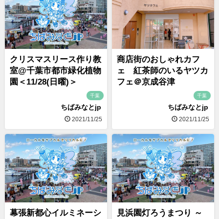
クリスマスリース作り教
商店街のおしゃれカフ
室@千葉市都市緑化植物
ェ 紅茶師のいるヤツカ
園＜11/28(日曜)＞
フェ＠京成谷津
千葉
千葉
ちばみなとjp
ちばみなとjp
2021/11/25
2021/11/25
幕張新都心イルミネーシ
見浜園灯ろうまつり ～