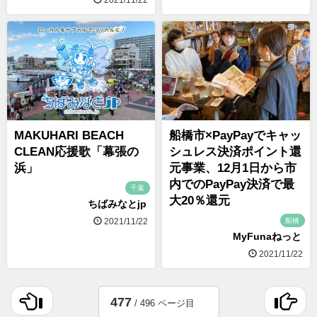
MAKUHARI BEACH
船橋市×PayPayでキャッ
CLEAN応援歌「幕張の
シュレス決済ポイント還
浜」
元事業、12月1日から市
内でのPayPay決済で最
千葉
大20％還元
ちばみなとjp
船橋
2021/11/22
MyFunaねっと
2021/11/22
477
/ 496 ページ目