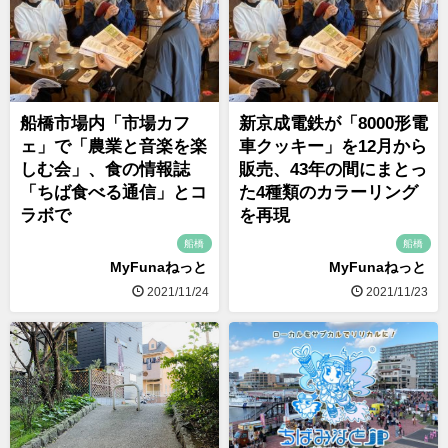
船橋市場内「市場カフ
新京成電鉄が「8000形電
ェ」で「農業と音楽を楽
車クッキー」を12月から
しむ会」、食の情報誌
販売、43年の間にまとっ
「ちば食べる通信」とコ
た4種類のカラーリング
ラボで
を再現
船橋
船橋
MyFunaねっと
MyFunaねっと
2021/11/24
2021/11/23