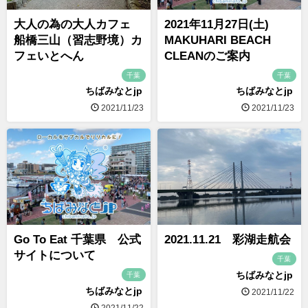
大人の為の大人カフェ
2021年11月27日(土)
船橋三山（習志野境）カ
MAKUHARI BEACH
フェいとへん
CLEANのご案内
千葉
千葉
ちばみなとjp
ちばみなとjp
2021/11/23
2021/11/23
Go To Eat 千葉県 公式
2021.11.21 彩湖走航会
サイトについて
千葉
ちばみなとjp
千葉
ちばみなとjp
2021/11/22
2021/11/22