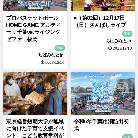
プロバスケットボール
■（第82回）12月17日
HOME GAME アルティ
（日）さんばしライブ
ーリ千葉vs.ライジング
千葉
ゼファー福岡
ちばみなとjp
千葉
2023/12/10
ちばみなとjp
2023/12/10
東京経営短期大学が地域
令和6年千葉市消防出初
に向けた子育て支援イベ
式
ント、こども教育学科が
千葉