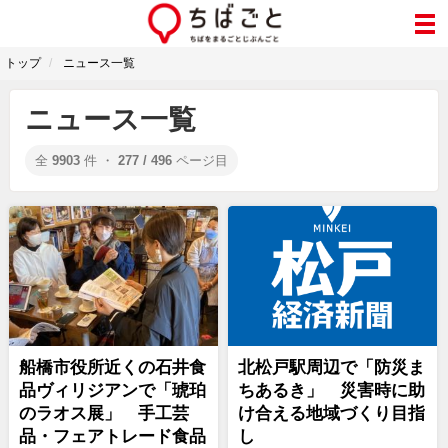
トップ
ニュース一覧
ニュース一覧
全
9903
件 ・
277 / 496
ページ目
船橋市役所近くの石井食
北松戸駅周辺で「防災ま
品ヴィリジアンで「琥珀
ちあるき」 災害時に助
のラオス展」 手工芸
け合える地域づくり目指
品・フェアトレード食品
し