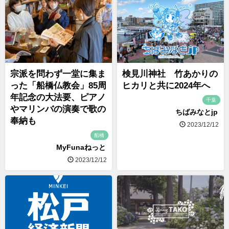
宗派を問わず一堂に集ま
検見川神社 竹あかりの
った「船橋仏教会」85周
ヒカリと共に2024年へ
年記念の大法要、ピアノ
千葉
やマリンバの演奏で歌の
ちばみなとjp
奉納も
2023/12/12
船橋
MyFunaねっと
2023/12/12