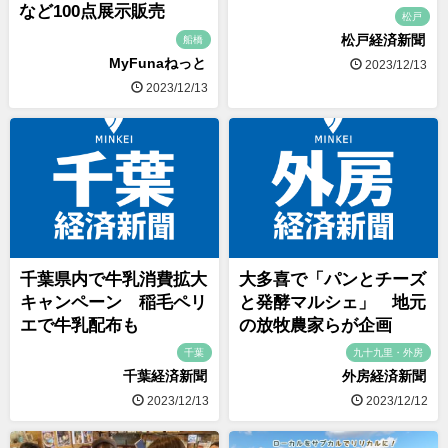
など100点展示販売
松戸
松戸経済新聞
船橋
MyFunaねっと
2023/12/13
2023/12/13
千葉県内で牛乳消費拡大
大多喜で「パンとチーズ
キャンペーン 稲毛ペリ
と発酵マルシェ」 地元
エで牛乳配布も
の放牧農家らが企画
千葉
九十九里・外房
千葉経済新聞
外房経済新聞
2023/12/13
2023/12/12