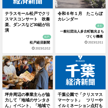
テラスモール松戸でクリ
令和６年１月 たこらぼ
スマスコンサート 吹奏
カレンダー
楽、ダンスなど30組が出
多古
演
一般社団法人多古町観光まち
づくり機構
松戸
松戸経済新聞
2023/12/11
2023/12/12
坪井周辺の事業主らが協
千葉公園で「クリスマス
力して「地域のサンタさ
マーケット」 ツリーや
ん」イベント、「地域で
イルミネーション点灯も