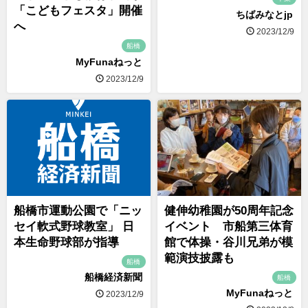
「こどもフェスタ」開催
ちばみなとjp
へ
2023/12/9
船橋
MyFunaねっと
2023/12/9
船橋市運動公園で「ニッ
健伸幼稚園が50周年記念
セイ軟式野球教室」 日
イベント 市船第三体育
本生命野球部が指導
館で体操・谷川兄弟が模
範演技披露も
船橋
船橋経済新聞
船橋
MyFunaねっと
2023/12/9