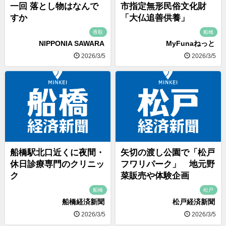
一回 落とし物はなんで
市指定無形民俗文化財
すか
「大仏追善供養」
香取
船橋
NIPPONIA SAWARA
MyFunaねっと
2026/3/5
2026/3/5
船橋駅北口近くに夜間・
矢切の渡し公園で「松戸
休日診療専門のクリニッ
フワリパーク」 地元野
ク
菜販売や体験企画
船橋
松戸
船橋経済新聞
松戸経済新聞
2026/3/5
2026/3/5