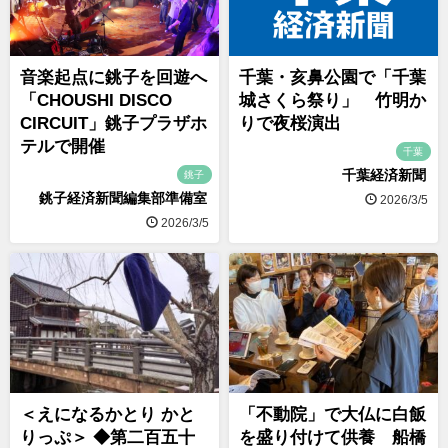
音楽起点に銚子を回遊へ
千葉・亥鼻公園で「千葉
「CHOUSHI DISCO
城さくら祭り」 竹明か
CIRCUIT」銚子プラザホ
りで夜桜演出
テルで開催
千葉
千葉経済新聞
銚子
銚子経済新聞編集部準備室
2026/3/5
2026/3/5
＜えになるかとり かと
「不動院」で大仏に白飯
りっぷ＞ ◆第二百五十
を盛り付けて供養 船橋