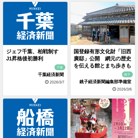
ジェフ千葉、柏戦制す
国登録有形文化財「旧西
J1昇格後初勝利
廣邸」公開 網元の歴史
を伝える館とまち歩きも
千葉
千葉経済新聞
銚子
銚子経済新聞編集部準備室
2026/3/7
2026/3/6