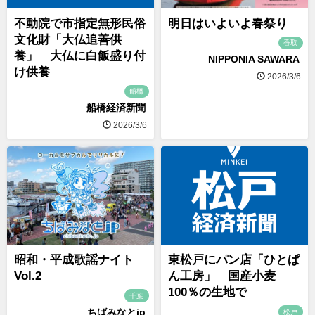
不動院で市指定無形民俗
明日はいよいよ春祭り
文化財「大仏追善供
香取
養」 大仏に白飯盛り付
NIPPONIA SAWARA
け供養
2026/3/6
船橋
船橋経済新聞
2026/3/6
昭和・平成歌謡ナイト
東松戸にパン店「ひとぱ
Vol.2
ん工房」 国産小麦
100％の生地で
千葉
ちばみなとjp
松戸