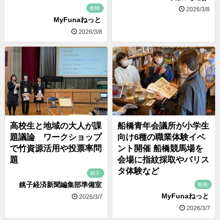
船橋
2026/3/8
MyFunaねっと
2026/3/8
高校生と地域の大人が課
船橋青年会議所が小学生
題議論 ワークショップ
向け6種の職業体験イベ
で竹資源活用や投票率問
ント開催 船橋競馬場を
題
会場に指紋採取やバリス
タ体験など
銚子
銚子経済新聞編集部準備室
船橋
MyFunaねっと
2026/3/7
2026/3/7