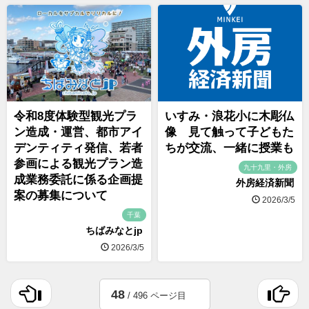
令和8度体験型観光プラ
いすみ・浪花小に木彫仏
ン造成・運営、都市アイ
像 見て触って子どもた
デンティティ発信、若者
ちが交流、一緒に授業も
参画による観光プラン造
九十九里・外房
成業務委託に係る企画提
外房経済新聞
案の募集について
2026/3/5
千葉
ちばみなとjp
2026/3/5
48
/ 496 ページ目