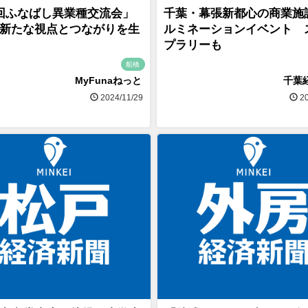
回ふなばし異業種交流会」
千葉・幕張新都心の商業施
新たな視点とつながりを生
ルミネーションイベント 
プラリーも
船橋
MyFunaねっと
千葉
2024/11/29
20