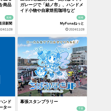
を商品
ガレージで「結ノ市」、ハンドメ
イド小物や自家焙煎珈琲など
船橋
船橋
経済新聞
MyFunaねっと
24/11/28
2024/11/28
ハンド
幕張スタンプラリー
ーター
千葉