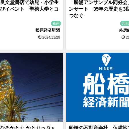
良文堂書店で幼児・小学生
「勝浦アンサンブル同好会
びイベント 聖徳大学とコ
ンサート 35年の歴史を3
つなぐ
松戸
九十
松戸経済新聞
外房
2024/11/29
20
なるかとり かとりっぷ＞
船橋の不動産会社、休耕地