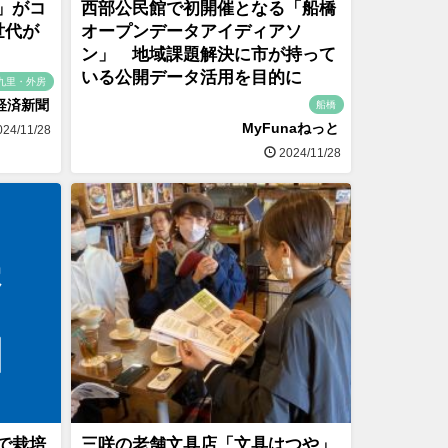
」がコ
西部公民館で初開催となる「船橋
世代が
オープンデータアイディアソ
ン」 地域課題解決に市が持って
いる公開データ活用を目的に
九里・外房
経済新聞
船橋
MyFunaねっと
24/11/28
2024/11/28
で栽培
三咲の老舗文具店「文具はつや」