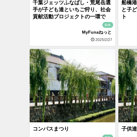
千葉ジェッツふなばし・荒尾岳選
船橋港
手が子ども達といちご狩り、社会
と子ど
貢献活動プロジェクトの一環で
ト
船橋
MyFunaねっと
2025/2/27
コンパスまつり
子供達