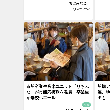
ちばみなとjp
2025/2/26
市船卒業生音楽ユニット「りちふ
船橋ア
な」が市船応援歌を発表 卒業生
催、地
が母校へエール
出も
船橋