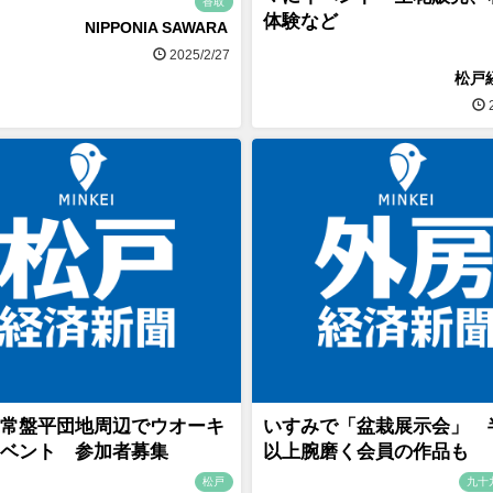
香取
体験など
NIPPONIA SAWARA
2025/2/27
松戸
2
常盤平団地周辺でウオーキ
いすみで「盆栽展示会」 
ベント 参加者募集
以上腕磨く会員の作品も
松戸
九十