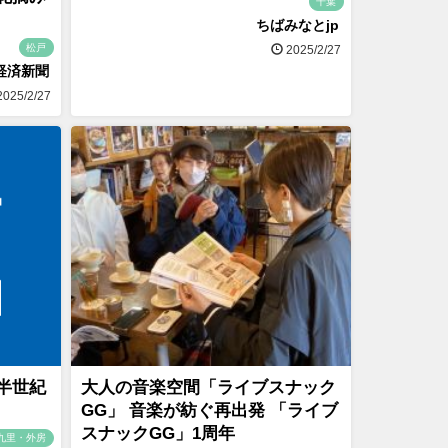
千葉
ちばみなとjp
松戸
2025/2/27
経済新聞
025/2/27
半世紀
大人の音楽空間「ライブスナック
GG」 音楽が紡ぐ再出発 「ライブ
スナックGG」1周年
九里・外房