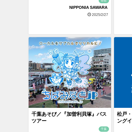
香取
NIPPONIA SAWARA
2025/2/27
千葉あそび／『加曽利貝塚』バス
松戸・
ツアー
ングイ
千葉