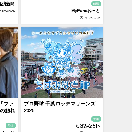
経済新聞
船橋
MyFunaねっと
025/2/26
2025/2/26
「ファ
プロ野球 千葉ロッテマリーンズ
との触れ
2025
千葉
ちばみなとjp
船橋