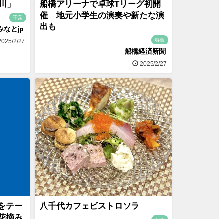
見川」
船橋アリーナで卓球Tリーグ初開
催 地元小学生の演奏や新たな演
千葉
出も
みなとjp
船橋
025/2/27
船橋経済新聞
2025/2/27
をテー
八千代カフェビストロソラ
花摘み