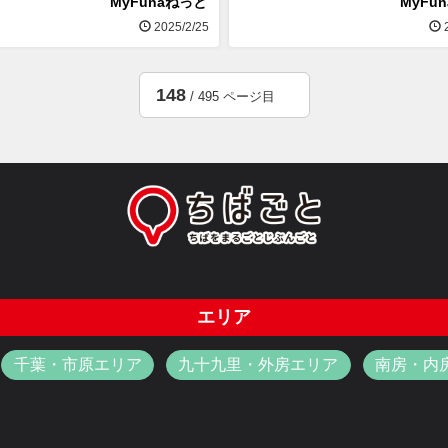
MyFunaねっと
MyFu
2025/2/25
2
148
/ 495 ページ目
エリア
千葉・市原エリア
九十九里・外房エリア
南房・内