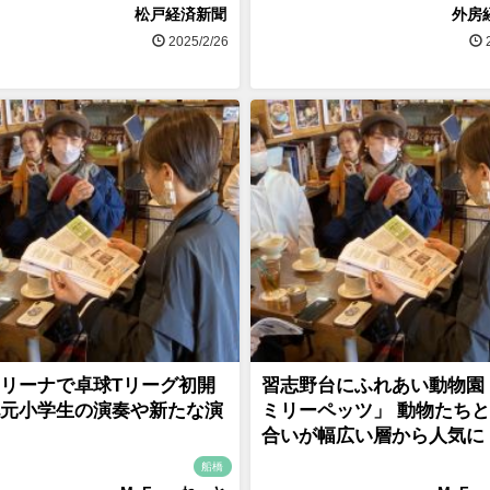
松戸経済新聞
外房
2025/2/26
2
リーナで卓球Tリーグ初開
習志野台にふれあい動物園
元小学生の演奏や新たな演
ミリーペッツ」 動物たち
合いが幅広い層から人気に
船橋