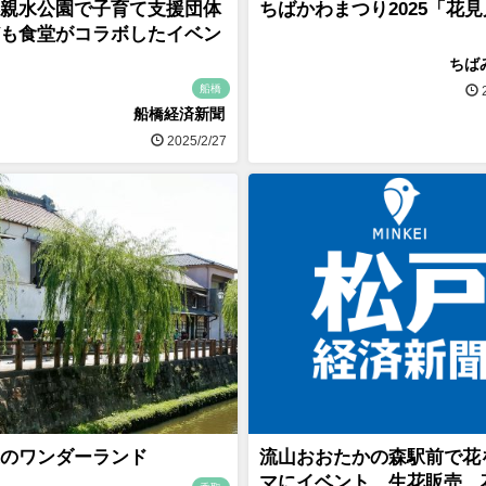
親水公園で子育て支援団体
ちばかわまつり2025「花
も食堂がコラボしたイベン
ちば
船橋
2
船橋経済新聞
2025/2/27
のワンダーランド
流山おおたかの森駅前で花
マにイベント 生花販売、