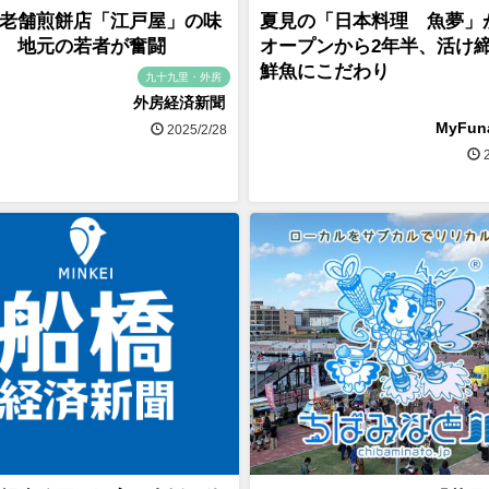
老舗煎餅店「江戸屋」の味
夏見の「日本料理 魚夢」
 地元の若者が奮闘
オープンから2年半、活け
鮮魚にこだわり
九十九里・外房
外房経済新聞
MyFu
2025/2/28
2