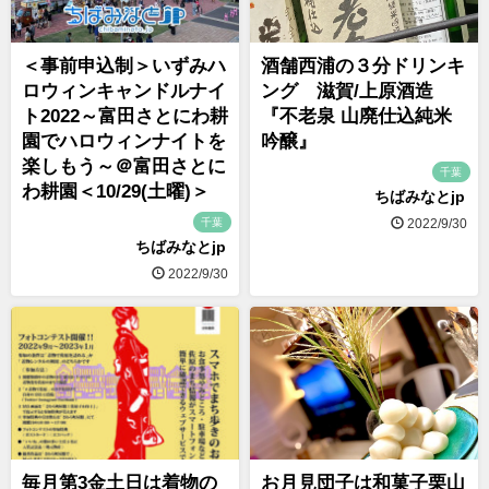
＜事前申込制＞いずみハ
酒舗西浦の３分ドリンキ
ロウィンキャンドルナイ
ング 滋賀/上原酒造
ト2022～富田さとにわ耕
『不老泉 山廃仕込純米
園でハロウィンナイトを
吟醸』
楽しもう～＠富田さとに
千葉
わ耕園＜10/29(土曜)＞
ちばみなとjp
千葉
2022/9/30
ちばみなとjp
2022/9/30
毎月第3金土日は着物の
お月見団子は和菓子栗山