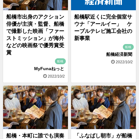
船橋市出身のアクション
船橋駅近くに完全個室サ
俳優が主演・監督、船橋
ウナ「アールイー」 ケ
で撮影した映画「ファー
ーブルテレビ施工会社の
ストミッション」が海外
新事業
などの映画祭で優秀賞受
船橋
賞
船橋経済新聞
船橋
2022/10/2
MyFunaねっと
2022/10/2
船橋・本町に誰でも演奏
「ふなばし朝市」が船橋