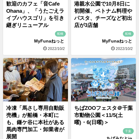
歓迎のカフェ「音Cafe
港親水公園で10月8日に
Ohana」、「うたごえラ
初開催、ベトナム料理や
イブハウスゴリ」を引き
パスタ、チーズなど初出
継ぎリニューアル
店が3店舗
船橋
船橋
MyFunaねっと
MyFunaねっと
2022/10/2
2022/10/2
冷凍「馬さし専用自動販
ちばZOOフェスタ＠千葉
売機」が船橋・本町に
市動物公園＜11/5(土
も、鎌ケ谷に本社がある
曜)・6(日曜)＞
馬肉専門加工・卸業者が
千葉
展開
ちばみなとjp