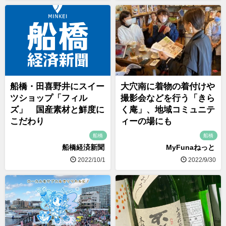
船橋・田喜野井にスイー
大穴南に着物の着付けや
ツショップ「フィル
撮影会などを行う「きら
ズ」 国産素材と鮮度に
く庵」、地域コミュニテ
こだわり
ィーの場にも
船橋
船橋
船橋経済新聞
MyFunaねっと
2022/10/1
2022/9/30