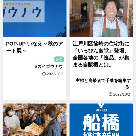
POP-UP いなえ～秋のア
江戸川区篠崎の住宅街に
ート展～
「いっぴん食堂」登場、
全国各地の「逸品」が集
香取
まる自販機とは。
#スイゴウナウ
2022/10/3
主婦と高齢者で千葉を編集す
る
2022/10/2