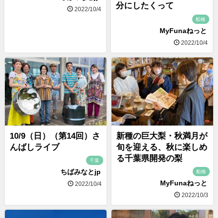
分にしたくって
2022/10/4
船橋
MyFunaねっと
2022/10/4
10/9（日）（第14回）さ
新種の巨大梨・秋満月が
んばしライブ
旬を迎える、秋に楽しめ
る千葉県開発の梨
千葉
ちばみなとjp
船橋
MyFunaねっと
2022/10/4
2022/10/3