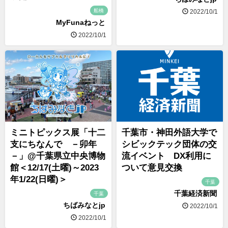
船橋
2022/10/1
MyFunaねっと
2022/10/1
ミニトピックス展「十二
千葉市・神田外語大学で
支にちなんで －卯年
シビックテック団体の交
－」@千葉県立中央博物
流イベント DX利用に
館＜12/17(土曜)～2023
ついて意見交換
年1/22(日曜)＞
千葉
千葉経済新聞
千葉
ちばみなとjp
2022/10/1
2022/10/1