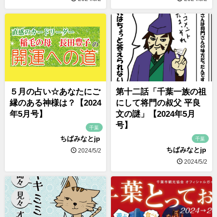
５月の占い☆あなたにご
第十二話「千葉一族の祖
縁のある神様は？【2024
にして将門の叔父 平良
年5月号】
文の謎」【2024年5月
号】
千葉
ちばみなとjp
千葉
ちばみなとjp
2024/5/2
2024/5/2