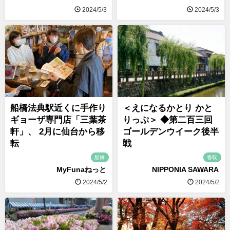
2024/5/3
2024/5/3
船橋法典駅近くに手作り
＜えになるかとり かと
ギョーザ専門店「三葉茶
りっぷ＞ ◆第二百三回
軒」、 2月に仙台から移
ゴールデンウイーク後半
転
戦
船橋
香取
MyFunaねっと
NIPPONIA SAWARA
2024/5/2
2024/5/2