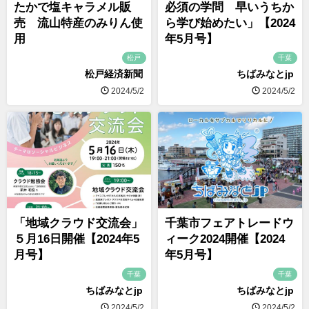
たかで塩キャラメル販
必須の学問 早いうちか
売 流山特産のみりん使
ら学び始めたい」【2024
用
年5月号】
松戸
千葉
松戸経済新聞
ちばみなとjp
2024/5/2
2024/5/2
「地域クラウド交流会」
千葉市フェアトレードウ
５月16日開催【2024年5
ィーク2024開催【2024
月号】
年5月号】
千葉
千葉
ちばみなとjp
ちばみなとjp
2024/5/2
2024/5/2