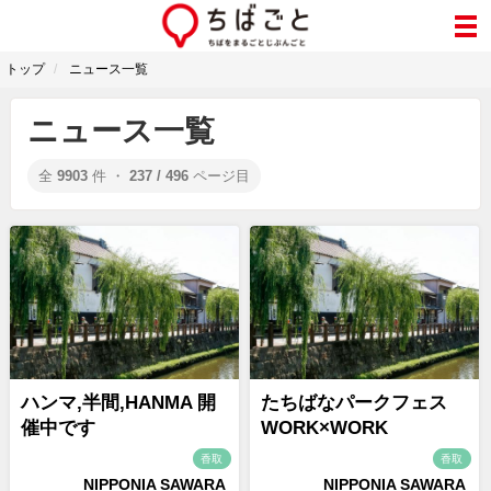
トップ
ニュース一覧
ニュース一覧
全
9903
件 ・
237 / 496
ページ目
ハンマ,半間,HANMA 開
たちばなパークフェス
催中です
WORK×WORK
香取
香取
NIPPONIA SAWARA
NIPPONIA SAWARA