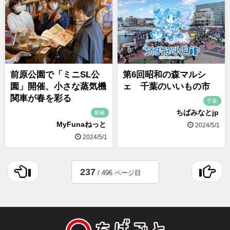
前原公園で「ミニSL公
第6回昭和の森マルシ
園」開催、小さな蒸気機
ェ 千葉のいいもの市
関車が春を彩る
千葉
ちばみなとjp
船橋
MyFunaねっと
2024/5/1
2024/5/1
237
/ 496 ページ目