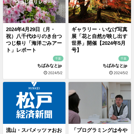
2024年4月29日（月・
ギャラリー・いなげ写真
祝）八千代ゆりのき台つ
展「花と自然が映し出す
つじ祭り「海洋ごみアー
世界」開催【2024年5月
ト」レポート
号】
千葉
千葉
ちばみなとjp
ちばみなとjp
2024/5/2
2024/5/2
流山・スパメッツァおお
「プログラミングは今や