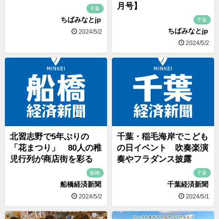
月号】
千葉
ちばみなとjp
千葉
ちばみなとjp
2024/5/2
2024/5/2
北習志野で5年ぶりの
千葉・稲毛海岸でこども
「花まつり」 80人の稚
の日イベント 吹奏楽演
児行列が商店街を彩る
奏やフラダンス披露
船橋
千葉
船橋経済新聞
千葉経済新聞
2024/5/2
2024/5/1