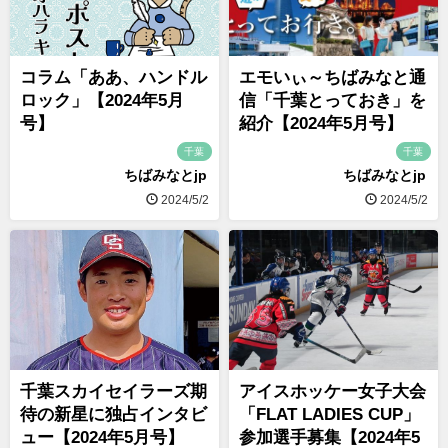
コラム「ああ、ハンドル
エモいぃ～ちばみなと通
ロック」【2024年5月
信「千葉とっておき」を
号】
紹介【2024年5月号】
千葉
千葉
ちばみなとjp
ちばみなとjp
2024/5/2
2024/5/2
千葉スカイセイラーズ期
アイスホッケー女子大会
待の新星に独占インタビ
「FLAT LADIES CUP」
ュー【2024年5月号】
参加選手募集【2024年5