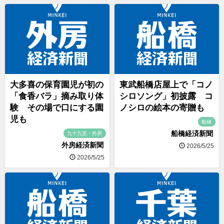
大多喜の保育園児が初の
東武船橋店屋上で「コノ
「食香バラ」摘み取り体
シロソング」初披露 コ
験 その場で口にする園
ノシロの絵本の寄贈も
児も
船橋
船橋経済新聞
九十九里・外房
外房経済新聞
2026/5/25
2026/5/25