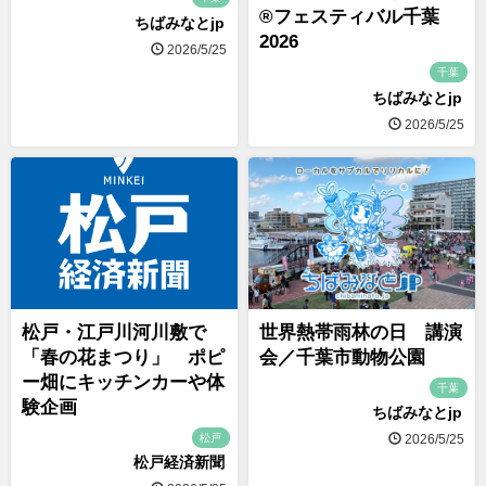
®フェスティバル千葉
ちばみなとjp
2026
2026/5/25
千葉
ちばみなとjp
2026/5/25
松戸・江戸川河川敷で
世界熱帯雨林の日 講演
「春の花まつり」 ポピ
会／千葉市動物公園
ー畑にキッチンカーや体
千葉
験企画
ちばみなとjp
松戸
2026/5/25
松戸経済新聞