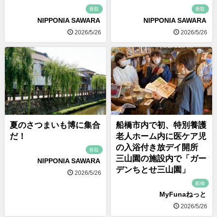
香取
香取
NIPPONIA SAWARA
NIPPONIA SAWARA
2026/5/26
2026/5/26
夏のさつまいも博に集合
船橋市内で初、特別養護
だ！
老人ホーム内に医ケア児
の入浴付き放デイ開所
香取
三山園の施設内で「ガー
NIPPONIA SAWARA
デンちとせ三山園」
2026/5/26
船橋
MyFunaねっと
2026/5/26