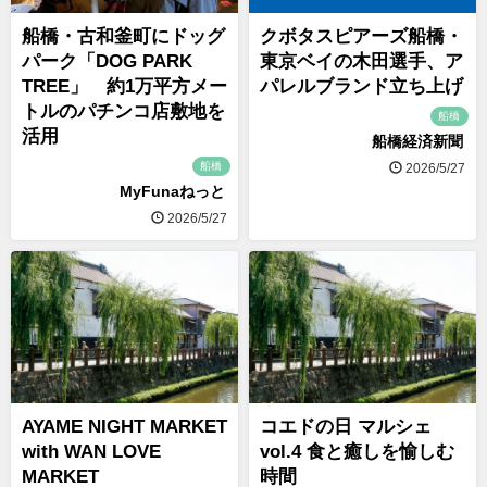
船橋・古和釜町にドッグ
クボタスピアーズ船橋・
パーク「DOG PARK
東京ベイの木田選手、ア
TREE」 約1万平方メー
パレルブランド立ち上げ
トルのパチンコ店敷地を
船橋
活用
船橋経済新聞
船橋
2026/5/27
MyFunaねっと
2026/5/27
AYAME NIGHT MARKET
コエドの日 マルシェ
with WAN LOVE
vol.4 食と癒しを愉しむ
MARKET
時間