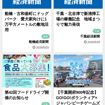
船橋・古和釜町にドッグ
千葉・北谷津で新清掃工
パーク 愛犬家向けに1
場の稼働記念 地域まつ
万平方メートルの敷地活
りで魅力発信
用
千葉
千葉経済新聞
船橋
船橋経済新聞
2026/5/25
2026/5/25
第42回フードドライブ開
【千葉開府900年記念】
催のお知らせ
GO!GO!ボランティア×
ジャパンビーチゲームズ
千葉