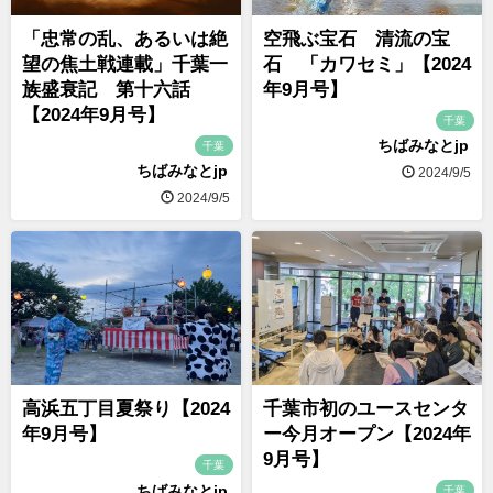
「忠常の乱、あるいは絶
空飛ぶ宝石 清流の宝
望の焦土戦連載」千葉一
石 「カワセミ」【2024
族盛衰記 第十六話
年9月号】
【2024年9月号】
千葉
ちばみなとjp
千葉
ちばみなとjp
2024/9/5
2024/9/5
高浜五丁目夏祭り【2024
千葉市初のユースセンタ
年9月号】
ー今月オープン【2024年
9月号】
千葉
ちばみなとjp
千葉