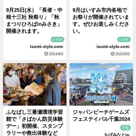
9月25日(水）「長者・中
9月はいすみ市内各地で
根十三社 秋祭り」「秋
お祭りが開催されていま
まつりひろばinみさき」
す。ぜひお楽しみくださ
開催されます。
い。
いすみ
いすみ
isumi-style.com
isumi-style.com
2024/9/5
2024/9/5
ふなばし三番瀬環境学習
ジャパンビーチゲームズ
館で「さばかん防災体験
フェステイバル千葉2024
デー」初開催、スタンプ
千葉
ラリーや救出体験など
ちばみなとjp