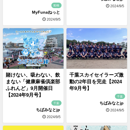
船橋
2024/9/5
MyFunaねっと
2024/9/5
賭けない、吸わない、飲
千葉スカイセイラーズ激
まない「健康麻雀倶楽部
動の2年目を完走【2024
ふれんど」9月開催日
年9月号】
【2024年9月号】
千葉
ちばみなとjp
千葉
ちばみなとjp
2024/9/5
2024/9/5