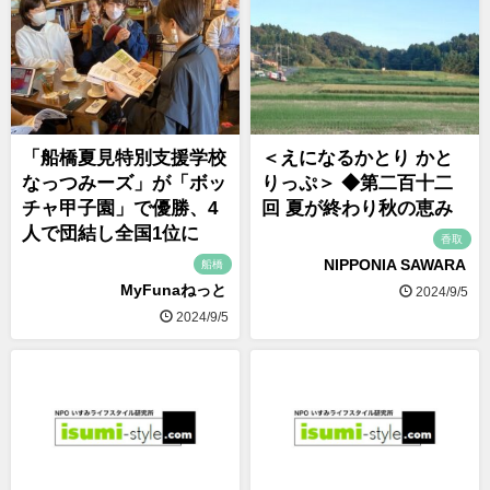
「船橋夏見特別支援学校
＜えになるかとり かと
なっつみーズ」が「ボッ
りっぷ＞ ◆第二百十二
チャ甲子園」で優勝、4
回 夏が終わり秋の恵み
人で団結し全国1位に
香取
NIPPONIA SAWARA
船橋
MyFunaねっと
2024/9/5
2024/9/5