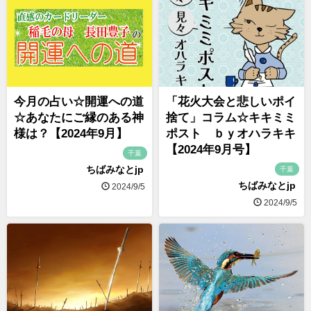
今月の占い☆開運への道
「花火大会と悲しいポイ
☆あなたにご縁のある神
捨て」コラム☆キキミミ
様は？【2024年9月】
ポスト ｂｙオハラキキ
【2024年9月号】
千葉
ちばみなとjp
千葉
ちばみなとjp
2024/9/5
2024/9/5