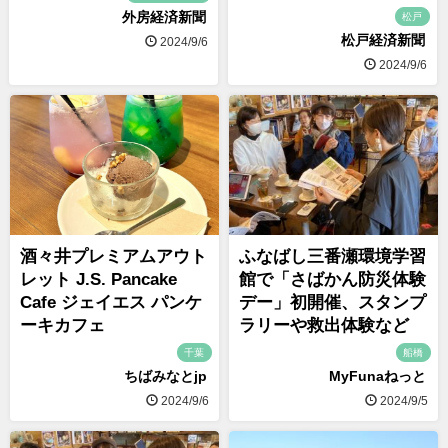
外房経済新聞
松戸
松戸経済新聞
2024/9/6
2024/9/6
酒々井プレミアムアウト
ふなばし三番瀬環境学習
レット J.S. Pancake
館で「さばかん防災体験
Cafe ジェイエス パンケ
デー」初開催、スタンプ
ーキカフェ
ラリーや救出体験など
千葉
船橋
ちばみなとjp
MyFunaねっと
2024/9/6
2024/9/5