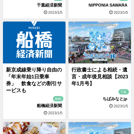
千葉経済新聞
NIPPONIA SAWARA
2023/1/5
2023/1/5
新京成線乗り降り自由の
行政書士による相続・遺
「年末年始1日乗車
言・成年後見相談【2023
券」 飲食などの割引サ
年1月号】
ービスも
千葉
ちばみなとjp
船橋
船橋経済新聞
2023/1/5
2023/1/5