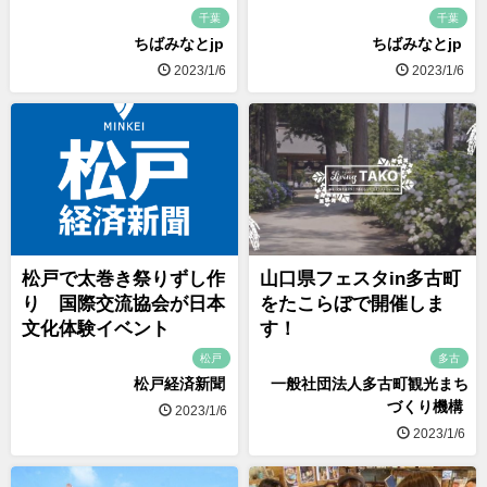
千葉
千葉
ちばみなとjp
ちばみなとjp
2023/1/6
2023/1/6
松戸で太巻き祭りずし作
山口県フェスタin多古町
り 国際交流協会が日本
をたこらぼで開催しま
文化体験イベント
す！
松戸
多古
松戸経済新聞
一般社団法人多古町観光まち
づくり機構
2023/1/6
2023/1/6