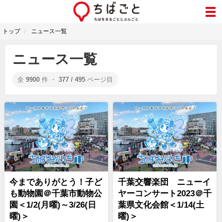
トップ
ニュース一覧
ニュース一覧
全
9900
件 ・
377 / 495
ページ目
今までありがとう！子ど
千葉交響楽団 ニューイ
も動物園＠千葉市動物公
ヤーコンサート2023＠千
園＜1/2(月曜)～3/26(日
葉県文化会館＜1/14(土
曜)＞
曜)＞