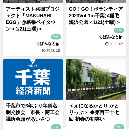
アーティスト発掘プロジ
GO！GO！ボランティア
ェクト「MAKUHARI
2023Vol.1in千葉@稲毛
EGG」@幕張ベイタウ
海浜公園＜1/21(土曜)＞
ン＜1/21(土曜)＞
千葉
ちばみなとjp
千葉
ちばみなとjp
2023/1/5
2023/1/5
千葉市で3年ぶり年賀名
＜えになるかとり かと
刺交換会 市長・商工会
りっぷ＞ ◆第百三十七
議所会頭があいさつ
回 初春の初笑い
千葉
香取