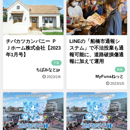
チバカツカンパニー Ｐ
LINEの「船橋市通報シ
Ｊホーム株式会社【2023
ステム」で不法投棄も通
年1月号】
報可能に、道路破損傷通
報に加えて運用
千葉
ちばみなとjp
船橋
MyFunaねっと
2023/1/6
2023/1/5