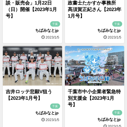
談・販売会」1月22日
政書士たかすか事務所
（日）開催【2023年1月
髙須賀正紀さん【2023年
号】
1月号】
千葉
千葉
ちばみなとjp
ちばみなとjp
2023/1/5
2023/1/5
吉井ロッテ悲願V狙う
千葉市中小企業者緊急特
【2023年1月号】
別支援金【2023年1月
号】
千葉
ちばみなとjp
千葉
ちばみなとjp
2023/1/5
2023/1/5