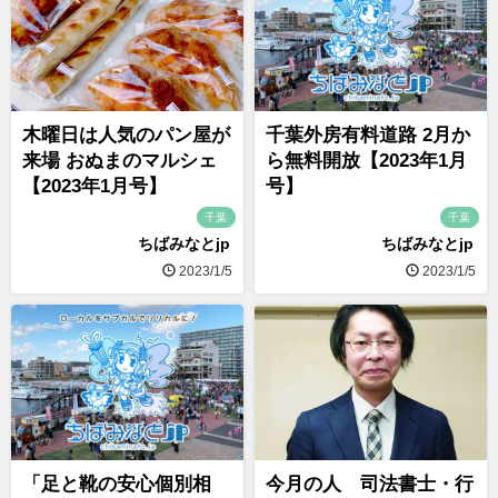
木曜日は人気のパン屋が
千葉外房有料道路 2月か
来場 おぬまのマルシェ
ら無料開放【2023年1月
【2023年1月号】
号】
千葉
千葉
ちばみなとjp
ちばみなとjp
2023/1/5
2023/1/5
「足と靴の安心個別相
今月の人 司法書士・行