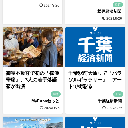
松戸
2024/9/26
松戸経済新聞
2024/9/26
御滝不動尊で初の「御瀧
千葉駅前大通りで「パラ
寄席」、3人の若手落語
ソルギャラリー」 アー
家が出演
トで街彩る
船橋
千葉
MyFunaねっと
千葉経済新聞
2024/9/25
2024/9/25