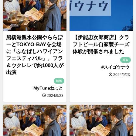
船橋港親水公園やららぽ
【伊能忠次郎商店】クラ
ーとTOKYO-BAYを会場
フトビール自家製チーズ
に「ふなばしハワイアン
体験が開催されました
フェスティバル」、フラ
香取
＆ウクレレで約1000人が
#スイゴウナウ
出演
2024/9/23
船橋
MyFunaねっと
2024/9/23