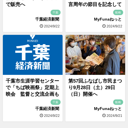
で販売へ
言周年の節目を記念して
千葉
船橋
千葉経済新聞
MyFunaねっと
2024/9/22
2024/9/22
千葉市生涯学習センター
第57回ふなばし市民まつ
で「ちば映画祭」定期上
り9月28日（土）29日
映会 監督と交流企画も
（日）開催へ
千葉
船橋
千葉経済新聞
MyFunaねっと
2024/9/22
2024/9/21