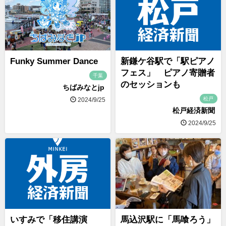
Funky Summer Dance
新鎌ケ谷駅で「駅ピアノ
フェス」 ピアノ寄贈者
千葉
のセッションも
ちばみなとjp
松戸
2024/9/25
松戸経済新聞
2024/9/25
いすみで「移住講演
馬込沢駅に「馬喰ろう」