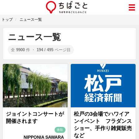
トップ
ニュース一覧
ニュース一覧
全
9900
件 ・
194 / 495
ページ目
ジョイントコンサートが
松戸の3会場でハワイア
開催されます
ンイベント フラダンス
ショー、手作り雑貨販売
香取
など
NIPPONIA SAWARA