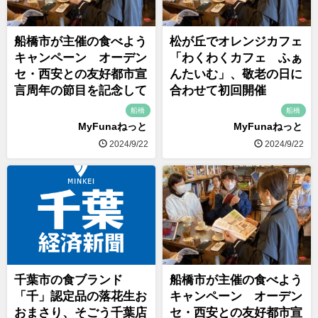
船橋市が主催の食べよう
松が丘でオレンジカフェ
キャンペーン オーデン
「わくわくカフェ ふぁ
セ・西安との友好都市宣
んたいむ」、敬老の日に
言周年の節目を記念して
合わせて初回開催
船橋
船橋
MyFunaねっと
MyFunaねっと
2024/9/22
2024/9/22
千葉市の食ブランド
船橋市が主催の食べよう
「千」認定品の落花生お
キャンペーン オーデン
おまさり、そごう千葉店
セ・西安との友好都市宣