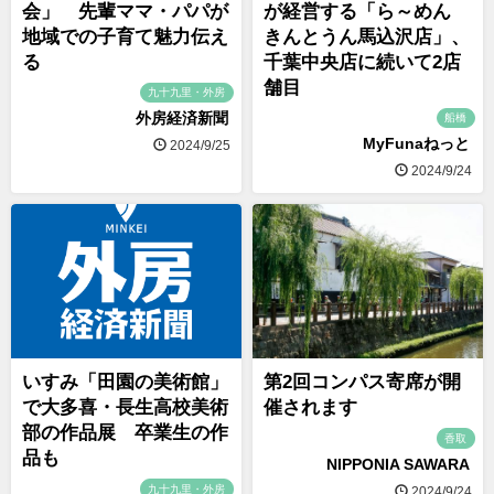
会」 先輩ママ・パパが
が経営する「ら～めん
地域での子育て魅力伝え
きんとうん馬込沢店」、
る
千葉中央店に続いて2店
舗目
九十九里・外房
外房経済新聞
船橋
MyFunaねっと
2024/9/25
2024/9/24
いすみ「田園の美術館」
第2回コンパス寄席が開
で大多喜・長生高校美術
催されます
部の作品展 卒業生の作
香取
品も
NIPPONIA SAWARA
九十九里・外房
2024/9/24