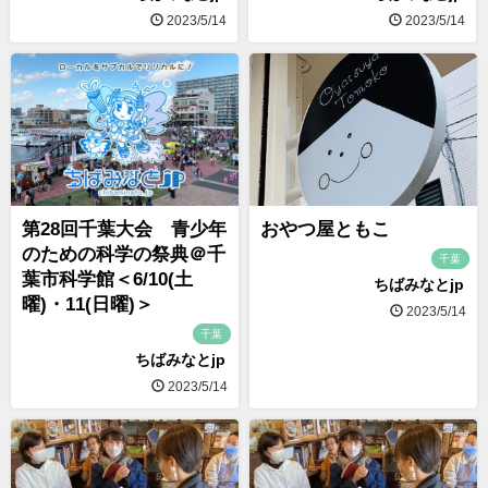
2023/5/14
2023/5/14
第28回千葉大会 青少年
おやつ屋ともこ
のための科学の祭典＠千
千葉
葉市科学館＜6/10(土
ちばみなとjp
曜)・11(日曜)＞
2023/5/14
千葉
ちばみなとjp
2023/5/14