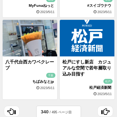
MyFunaねっと
#スイゴウナウ
2023/5/11
2023/5/11
八千代台西カワベクレー
松戸にすし新店 カジュ
プ
アルな空間で若年層取り
込み目指す
千葉
ちばみなとjp
松戸
松戸経済新聞
2023/5/11
2023/5/11
340
/ 495 ページ目