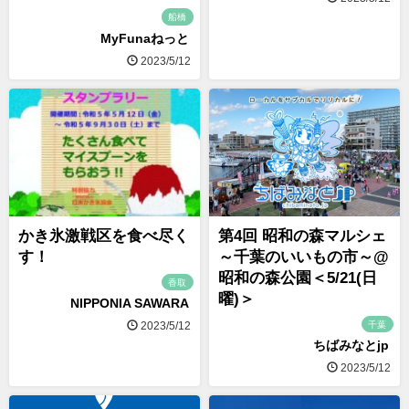
船橋
MyFunaねっと
2023/5/12
かき氷激戦区を食べ尽く
第4回 昭和の森マルシェ
す！
～千葉のいいもの市～@
昭和の森公園＜5/21(日
香取
曜)＞
NIPPONIA SAWARA
千葉
2023/5/12
ちばみなとjp
2023/5/12