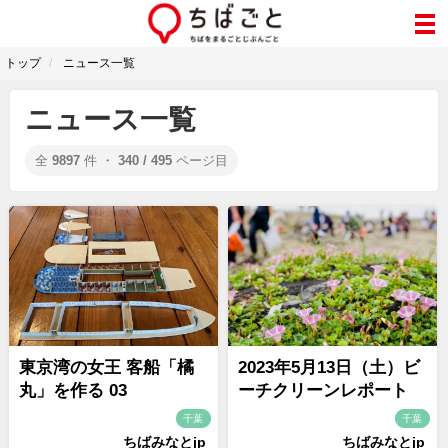
トップ
ニュース一覧
ニュース一覧
全
9897
件 ・
340 / 495
ページ目
東京湾の女王 客船「橘
2023年5月13日（土）ビ
丸」を作る 03
ーチクリーンレポート
千葉
千葉
ちばみなとjp
ちばみなとjp