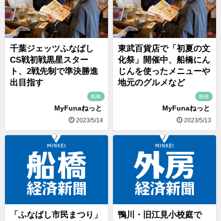
千葉ジェッツふなばし
東武百貨店で「初夏の文
CS戦初戦黒星スター
化祭」開催中、船橋にん
ト、2戦先制で準決勝進
じんを使ったメニューや
出目指す
地元のグルメなど
船橋
船橋
MyFunaねっと
MyFunaねっと
2023/5/14
2023/5/13
「ふなばし市民まつり」
鴨川・旧江見小校庭で