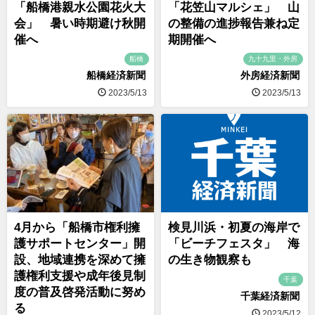
「船橋港親水公園花火大
「花笠山マルシェ」 山
会」 暑い時期避け秋開
の整備の進捗報告兼ね定
催へ
期開催へ
船橋
九十九里・外房
船橋経済新聞
外房経済新聞
2023/5/13
2023/5/13
4月から「船橋市権利擁
検見川浜・初夏の海岸で
護サポートセンター」開
「ビーチフェスタ」 海
設、地域連携を深めて擁
の生き物観察も
護権利支援や成年後見制
千葉
度の普及啓発活動に努め
千葉経済新聞
る
2023/5/12