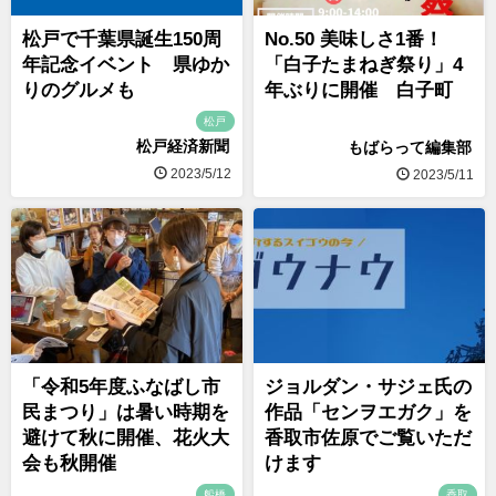
松戸で千葉県誕生150周
No.50 美味しさ1番！
年記念イベント 県ゆか
「白子たまねぎ祭り」4
りのグルメも
年ぶりに開催 白子町
松戸
松戸経済新聞
もばらって編集部
2023/5/12
2023/5/11
「令和5年度ふなばし市
ジョルダン・サジェ氏の
民まつり」は暑い時期を
作品「センヲエガク」を
避けて秋に開催、花火大
香取市佐原でご覧いただ
会も秋開催
けます
船橋
香取