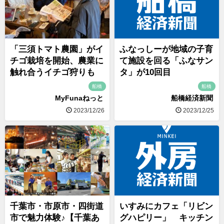
「三須トマト農園」がイ
ふなっしーが地域の子育
チゴ栽培を開始、農業に
て施設を回る「ふなサン
触れ合うイチゴ狩りも
タ」が10回目
船橋
船橋
MyFunaねっと
船橋経済新聞
2023/12/26
2023/12/25
千葉市・市原市・四街道
いすみにカフェ「リビン
市で魅力体験♪【千葉あ
グハピリー」 キッチン