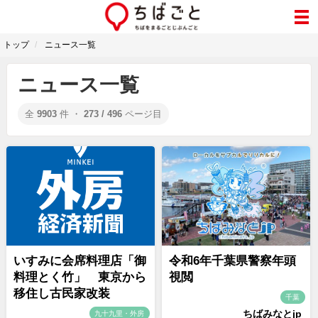
トップ
ニュース一覧
ニュース一覧
全
9903
件 ・
273 / 496
ページ目
いすみに会席料理店「御
令和6年千葉県警察年頭
料理とく竹」 東京から
視閲
移住し古民家改装
千葉
ちばみなとjp
九十九里・外房