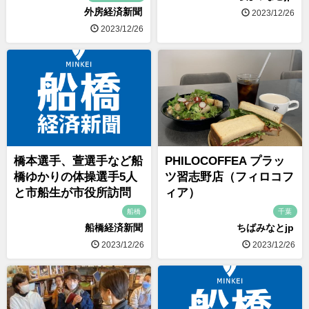
外房経済新聞
2023/12/26
2023/12/26
橋本選手、萱選手など船
PHILOCOFFEA プラッ
橋ゆかりの体操選手5人
ツ習志野店（フィロコフ
と市船生が市役所訪問
ィア）
船橋
千葉
船橋経済新聞
ちばみなとjp
2023/12/26
2023/12/26