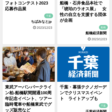
フォトコンテスト2023
船橋・石井食品本社で
応募作品展
「琥珀のラオス展」 女
性の自立を支援する団体
千葉
が企画
ちばみなとjp
船橋
2023/12/23
船橋経済新聞
2023/12/23
東武アーバンパークライ
千葉・幕張テクノガーデ
ン柏-船橋駅間開通100周
ンでクリスマスイベン
年記念イベント、ツアー
ト ライトアップも
臨時電車や船橋東武でグ
千葉
ッズ販売など
千葉経済新聞