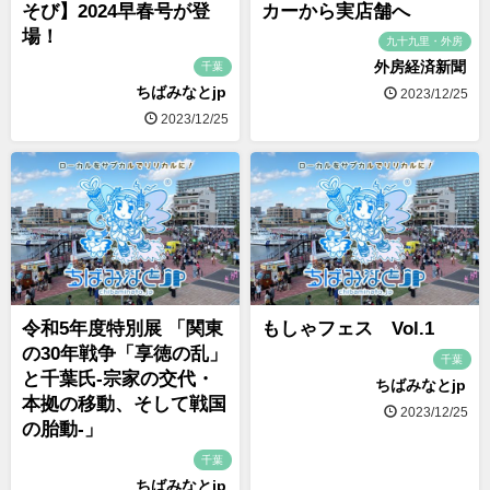
そび】2024早春号が登
カーから実店舗へ
場！
九十九里・外房
外房経済新聞
千葉
ちばみなとjp
2023/12/25
2023/12/25
令和5年度特別展 「関東
もしゃフェス Vol.1
の30年戦争「享徳の乱」
千葉
と千葉氏-宗家の交代・
ちばみなとjp
本拠の移動、そして戦国
2023/12/25
の胎動-」
千葉
ちばみなとjp