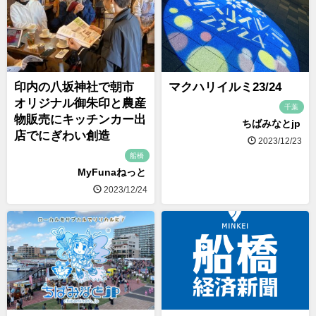
印内の八坂神社で朝市
マクハリイルミ23/24
オリジナル御朱印と農産
千葉
物販売にキッチンカー出
ちばみなとjp
店でにぎわい創造
2023/12/23
船橋
MyFunaねっと
2023/12/24