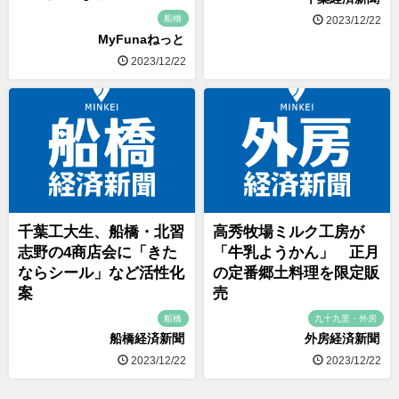
船橋
2023/12/22
MyFunaねっと
2023/12/22
千葉工大生、船橋・北習
高秀牧場ミルク工房が
志野の4商店会に「きた
「牛乳ようかん」 正月
ならシール」など活性化
の定番郷土料理を限定販
案
売
船橋
九十九里・外房
船橋経済新聞
外房経済新聞
2023/12/22
2023/12/22