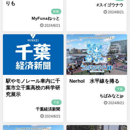
りも
#スイゴウナウ
船橋
2024/8/21
MyFunaねっと
2024/8/21
駅やモノレール車内に千
Nerhol 水平線を捲る
葉市立千葉高校の科学研
千葉
究展示
ちばみなとjp
千葉
2024/8/21
千葉経済新聞
2024/8/21