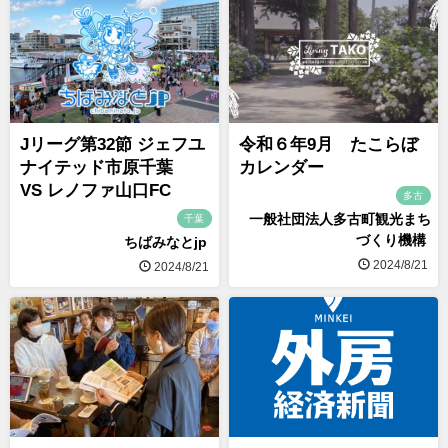
Jリーグ第32節 ジェフユ
令和６年9月 たこらぼ
ナイテッド市原千葉
カレンダー
VS レノファ山口FC
多古
一般社団法人多古町観光まち
千葉
づくり機構
ちばみなとjp
2024/8/21
2024/8/21