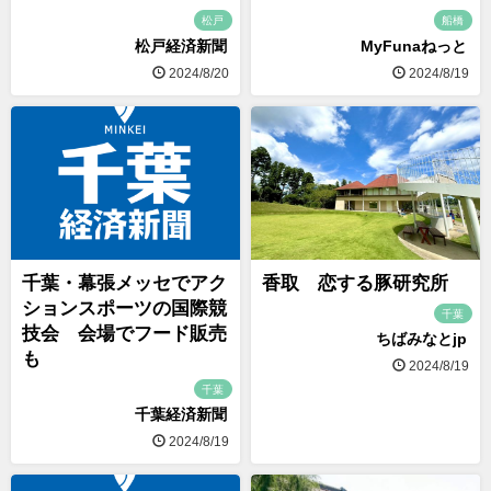
松戸
船橋
松戸経済新聞
MyFunaねっと
2024/8/20
2024/8/19
千葉・幕張メッセでアク
香取 恋する豚研究所
ションスポーツの国際競
千葉
技会 会場でフード販売
ちばみなとjp
も
2024/8/19
千葉
千葉経済新聞
2024/8/19