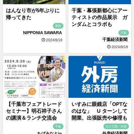
はんなり市が5年ぶりに
千葉・幕張新都心にアー
帰ってきた
ティストの作品展示 ガ
ンダムとコラボも
香取
NIPPONIA SAWARA
千葉
千葉経済新聞
2024/8/19
2024/8/18
【千葉市フェアトレード
いすみに眼鏡店「OPTな
セミナー】明石祥子さん
のはな」 U ターンして
の講演＆ランチ交流会
開業、出張販売や修理も
千葉
九十九里・外房
ちばみなとjp
外房経済新聞