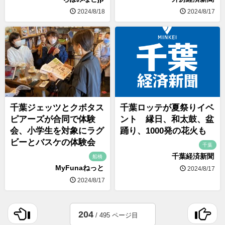
2024/8/18
2024/8/17
千葉ジェッツとクボタス
千葉ロッテが夏祭りイベ
ピアーズが合同で体験
ント 縁日、和太鼓、盆
会、小学生を対象にラグ
踊り、1000発の花火も
ビーとバスケの体験会
千葉
千葉経済新聞
船橋
MyFunaねっと
2024/8/17
2024/8/17
204
/ 495 ページ目