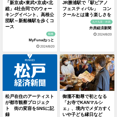
「新京成×東武×京成×北
JR勝浦駅で「駅ピアノ
総」4社合同でのウォー
フェスティバル」 コン
キングイベント、高根公
クールとは違う楽しさを
団駅～新船橋駅を歩くコ
九十九里・外房
ース
外房経済新聞
船橋
2024/8/20
MyFunaねっと
2024/8/20
松戸在住のアーティスト
御瀧不動尊で初となる
が都市観察プロジェク
「お寺でKANマルシ
ト 街の変容をSNSに記
ェ」、境内でメダカすく
録
いや子ども縁日など