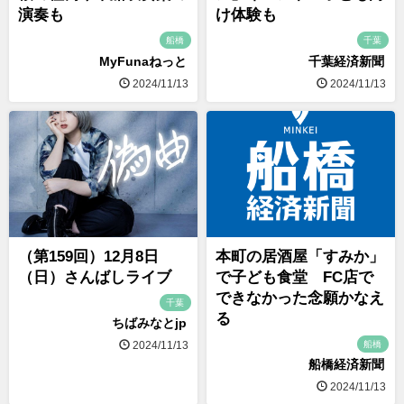
演奏も
け体験も
船橋
千葉
MyFunaねっと
千葉経済新聞
2024/11/13
2024/11/13
（第159回）12月8日
本町の居酒屋「すみか」
（日）さんばしライブ
で子ども食堂 FC店で
できなかった念願かなえ
千葉
る
ちばみなとjp
船橋
2024/11/13
船橋経済新聞
2024/11/13