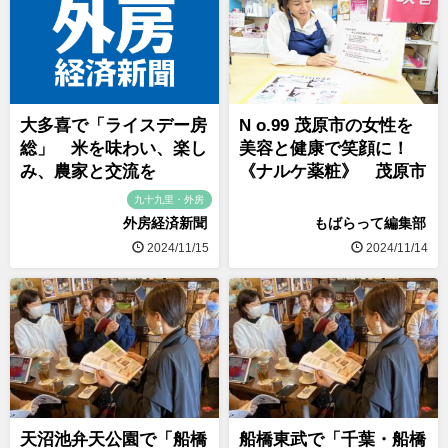
大多喜で「ライスデー房
N o.99 茂原市の女性を
総」 米を味わい、楽し
美容と健康で笑顔に！
み、農家と交流を
《ナルケ薬粧》 茂原市
九十九里・外房
外房経済新聞
もばらって編集部
2024/11/15
2024/11/14
天沼池弁天公園で「船橋
船橋東武で「千葉・船橋