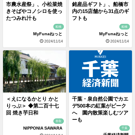
市農水産祭」、小松菜焼
銘産品ギフト」、船橋市
きそばやコノシロを使っ
内の15店舗から31点のギ
たつみれ汁も
フトも
船橋
船橋
MyFunaねっと
MyFunaねっと
2024/11/14
2024/11/14
＜えになるかとり かと
千葉・泉自然公園でカエ
りっぷ＞ ◆第二百十七
デ500本の紅葉がピーク
回 焼き芋日和
へ 園内散策楽しむツア
ーも
香取
NIPPONIA SAWARA
千葉