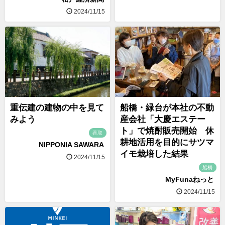
2024/11/15
重伝建の建物の中を見て
船橋・緑台が本社の不動
みよう
産会社「大慶エステー
ト」で焼酎販売開始 休
香取
耕地活用を目的にサツマ
NIPPONIA SAWARA
イモ栽培した結果
2024/11/15
船橋
MyFunaねっと
2024/11/15