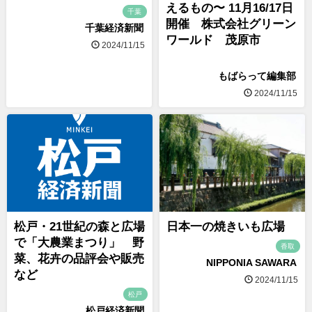
えるもの〜 11月16/17日
千葉
開催 株式会社グリーン
千葉経済新聞
ワールド 茂原市
2024/11/15
もばらって編集部
2024/11/15
松戸・21世紀の森と広場
日本一の焼きいも広場
で「大農業まつり」 野
香取
菜、花卉の品評会や販売
NIPPONIA SAWARA
など
2024/11/15
松戸
松戸経済新聞