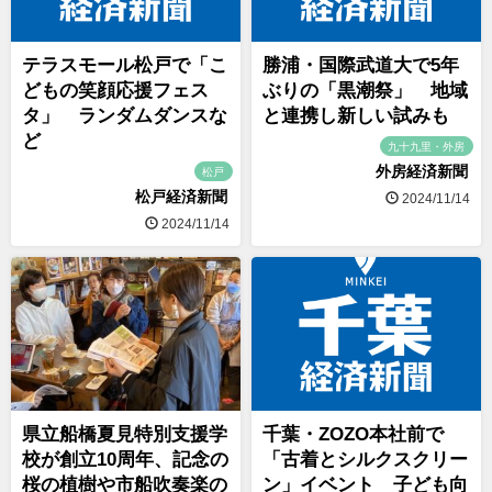
テラスモール松戸で「こ
勝浦・国際武道大で5年
どもの笑顔応援フェス
ぶりの「黒潮祭」 地域
タ」 ランダムダンスな
と連携し新しい試みも
ど
九十九里・外房
外房経済新聞
松戸
松戸経済新聞
2024/11/14
2024/11/14
県立船橋夏見特別支援学
千葉・ZOZO本社前で
校が創立10周年、記念の
「古着とシルクスクリー
桜の植樹や市船吹奏楽の
ン」イベント 子ども向