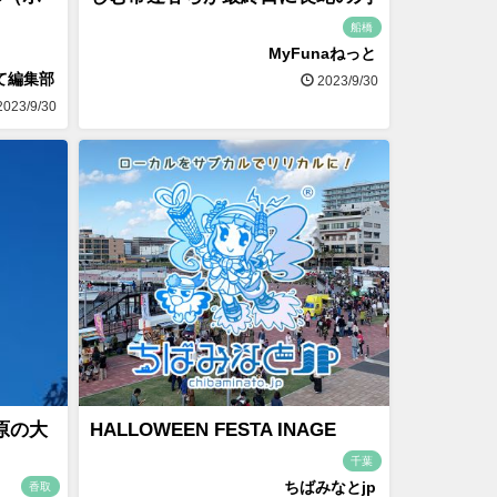
町
船橋
MyFunaねっと
て編集部
2023/9/30
023/9/30
原の大
HALLOWEEN FESTA INAGE
千葉
ちばみなとjp
香取