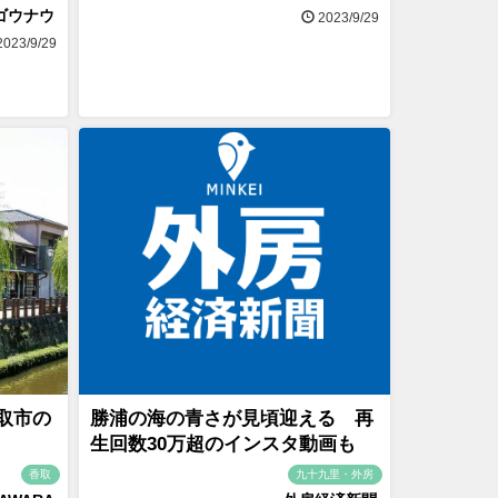
ゴウナウ
2023/9/29
023/9/29
取市の
勝浦の海の青さが見頃迎える 再
生回数30万超のインスタ動画も
香取
九十九里・外房