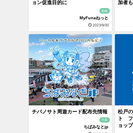
ョン促進目的に
加者も
船橋
MyFunaねっと
2023/9/30
チバノサト周遊カード配布先情報
松戸の
ト フ
千葉
ョップ
ちばみなとjp