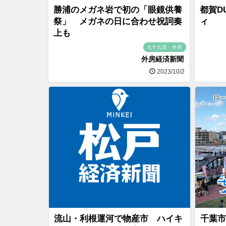
勝浦のメガネ岩で初の「眼鏡供養
都賀DU
祭」 メガネの日に合わせ祝詞奏
ィ
上も
九十九里・外房
外房経済新聞
2023/10/2
流山・利根運河で物産市 ハイキ
千葉市