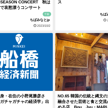
 SEASON CONCERT 秋は
ス
で哀愁漂うコンサート
ちば
千葉
ちばみなとjp
2
2023/10/2
身・在住の小野尾勝彦さ
NO.65 韓国の伝統と縄文
ガチャガチャの経済学」出
融合させた芸術と食と交流
める店 Bou Jyu・MAR