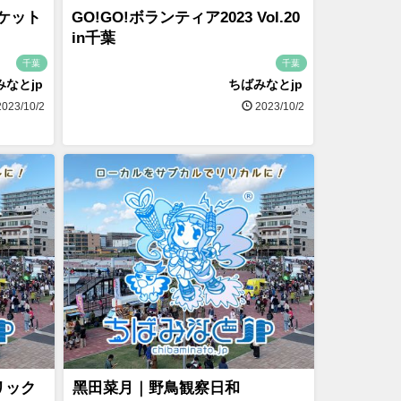
ケット
GO!GO!ボランティア2023 Vol.20
in千葉
千葉
千葉
みなとjp
ちばみなとjp
023/10/2
2023/10/2
リック
黑田菜月｜野鳥観察日和