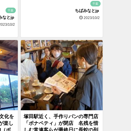
千葉
ちばみなとjp
千葉
みなとjp
2023/10/2
023/10/2
の文化を
塚田駅近く、手作りパンの専門店
が楽し
「ボナペティ」が閉店 名残を惜
U（ボ
しむ常連客らが最終日に長蛇の列