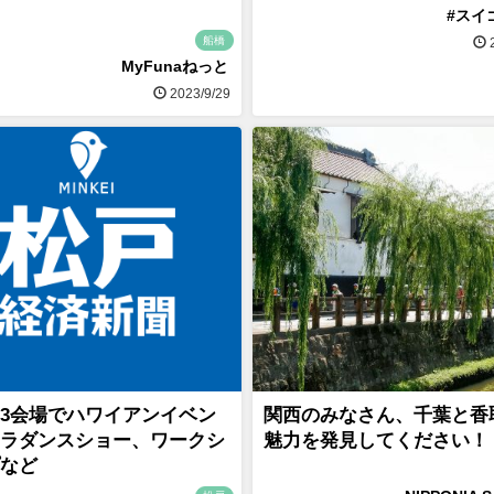
#スイ
船橋
2
MyFunaねっと
2023/9/29
3会場でハワイアンイベン
関西のみなさん、千葉と香
ラダンスショー、ワークシ
魅力を発見してください！
など