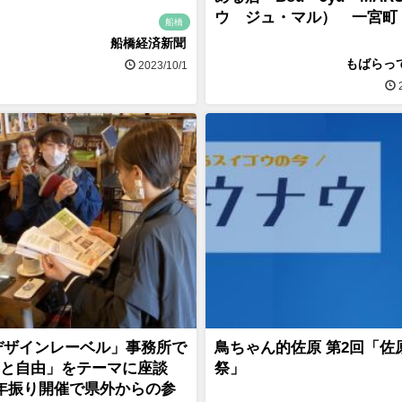
ウ ジュ・マル） 一宮
船橋
船橋経済新聞
もばらっ
2023/10/1
2
デザインレーベル」事務所で
鳥ちゃん的佐原 第2回「佐
と自由」をテーマに座談
祭」
年振り開催で県外からの参