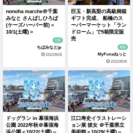
nonoha marche＠千葉
巨玉・新高梨の高級桐箱
みなと さんばしひろば
ギフト完成、 船橋のス
(ケーズハーバー前)＜
ーパーマーケット「ラン
10/1(土曜)＞
ドローム」で5箱限定販
売
千葉
ちばみなとjp
船橋
MyFunaねっと
2022/9/26
2022/9/26
ドッグラン in 幕張海浜
江口寿史イラストレーシ
公園 2022年秋＠幕張海
ョン展 彼女 ＠千葉県立
浜公園＜10/22(土曜)～
美術館＜10/29(土曜)～