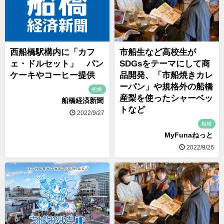
西船橋駅構内に「カフ
市船生など高校生が
ェ・ドルセット」 パン
SDGsをテーマにして商
ケーキやコーヒー提供
品開発、「市船焼きカレ
ーパン」や規格外の船橋
船橋
産梨を使ったシャーベッ
船橋経済新聞
トなど
2022/9/27
船橋
MyFunaねっと
2022/9/26