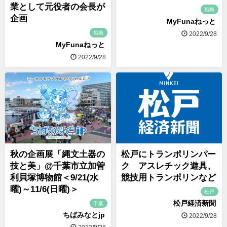
業として元役者の会長が
船橋
企画
MyFunaねっと
船橋
2022/9/28
MyFunaねっと
2022/9/28
秋の企画展「縄文土器の
松戸にトランポリンパー
技と美」@千葉市立加曽
ク アスレチック遊具、
利貝塚博物館＜9/21(水
競技用トランポリンなど
曜)～11/6(日曜)＞
松戸
松戸経済新聞
千葉
ちばみなとjp
2022/9/28