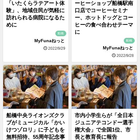
「いたくらラテアート体
ーヒーショップ船橋駅南
験」、地域住民が気軽に
口店でコーヒーセミナ
訪れられる病院になるた
ー、ホットドッグとコー
めに
ヒーの食べ合わせテーマ
に
船橋
MyFunaねっと
船橋
MyFunaねっと
2022/9/29
2022/9/28
船橋中央ライオンズクラ
市内小学生らが「全日本
ブがミュージカル「かい
ジュニアテコンドー選手
けつゾロリ」に子どもを
権大会」で全国1位、市
無料招待、55周年記念事
長と教育長に報告