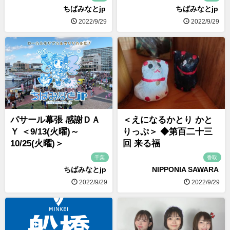
ちばみなとjp
ちばみなとjp
2022/9/29
2022/9/29
パサール幕張 感謝ＤＡ
＜えになるかとり かと
Ｙ ＜9/13(火曜)～
りっぷ＞ ◆第百二十三
10/25(火曜)＞
回 来る福
千葉
香取
ちばみなとjp
NIPPONIA SAWARA
2022/9/29
2022/9/29