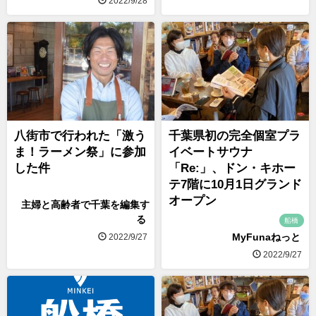
2022/9/28
八街市で行われた「激う
千葉県初の完全個室プラ
ま！ラーメン祭」に参加
イベートサウナ
した件
「Re:」、ドン・キホー
テ7階に10月1日グランド
オープン
主婦と高齢者で千葉を編集す
る
船橋
MyFunaねっと
2022/9/27
2022/9/27