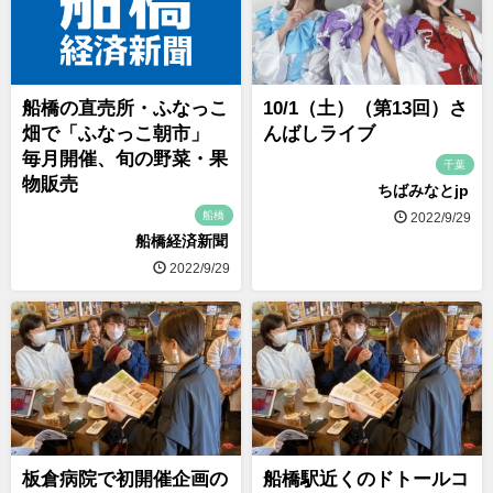
船橋の直売所・ふなっこ
10/1（土）（第13回）さ
畑で「ふなっこ朝市」
んばしライブ
毎月開催、旬の野菜・果
千葉
物販売
ちばみなとjp
船橋
2022/9/29
船橋経済新聞
2022/9/29
板倉病院で初開催企画の
船橋駅近くのドトールコ