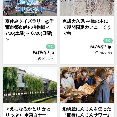
夏休みクイズラリー@千
京成大久保 林檎の木に
葉市都市緑化植物園＜
て期間限定カフェ「くま
7/16(土曜)～８/28(日曜)
で舎」
＞
千葉
ちばみなとjp
千葉
ちばみなとjp
2022/7/8
2022/7/8
＜えになるかとり かと
船橋産にんじんを使った
りっぷ＞ ◆第百十一
「船橋にんじんサワー」