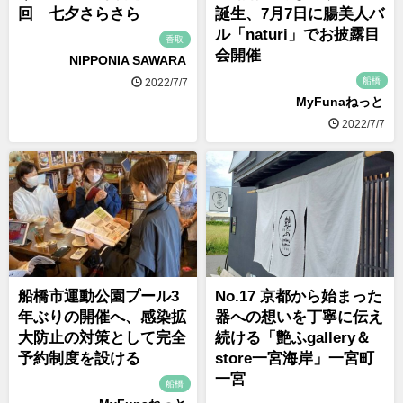
回 七夕さらさら
誕生、7月7日に腸美人バ
ル「naturi」でお披露目
香取
会開催
NIPPONIA SAWARA
船橋
2022/7/7
MyFunaねっと
2022/7/7
船橋市運動公園プール3
No.17 京都から始まった
年ぶりの開催へ、感染拡
器への想いを丁寧に伝え
大防止の対策として完全
続ける「艶ふgallery＆
予約制度を設ける
store一宮海岸」一宮町
一宮
船橋