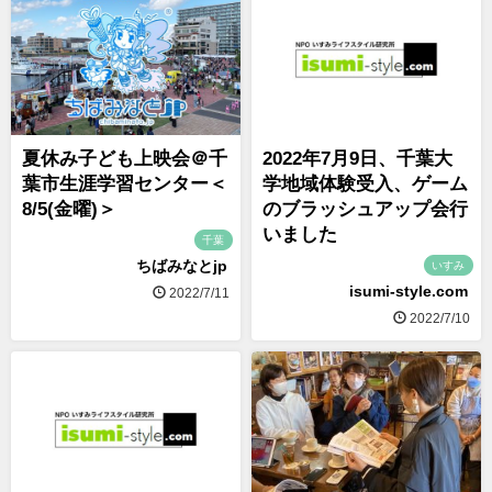
夏休み子ども上映会＠千
2022年7月9日、千葉大
葉市生涯学習センター＜
学地域体験受入、ゲーム
8/5(金曜)＞
のブラッシュアップ会行
いました
千葉
ちばみなとjp
いすみ
isumi-style.com
2022/7/11
2022/7/10