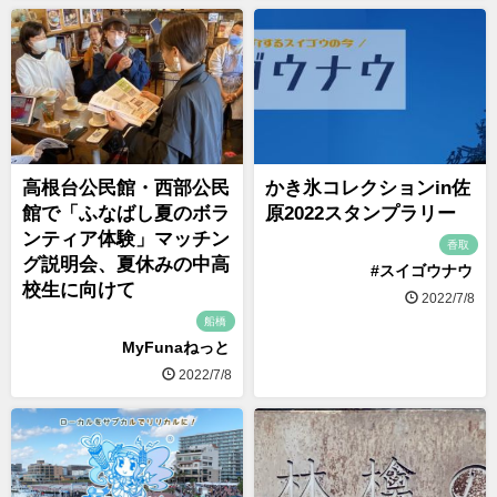
高根台公民館・西部公民
かき氷コレクションin佐
館で「ふなばし夏のボラ
原2022スタンプラリー
ンティア体験」マッチン
香取
グ説明会、夏休みの中高
#スイゴウナウ
校生に向けて
2022/7/8
船橋
MyFunaねっと
2022/7/8