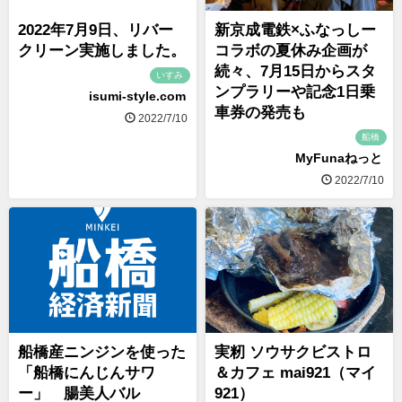
2022年7月9日、リバー
新京成電鉄×ふなっしー
クリーン実施しました。
コラボの夏休み企画が
続々、7月15日からスタ
いすみ
ンプラリーや記念1日乗
isumi-style.com
車券の発売も
2022/7/10
船橋
MyFunaねっと
2022/7/10
船橋産ニンジンを使った
実籾 ソウサクビストロ
「船橋にんじんサワ
＆カフェ mai921（マイ
ー」 腸美人バル
921）