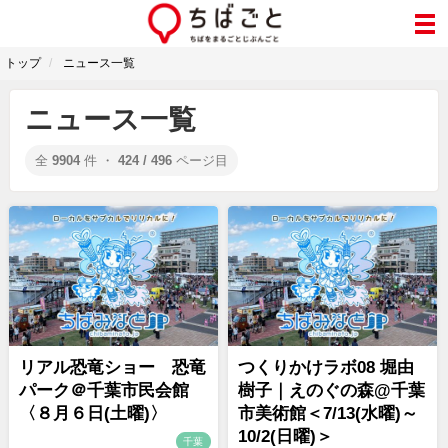
トップ
ニュース一覧
ニュース一覧
全
9904
件 ・
424 / 496
ページ目
リアル恐竜ショー 恐竜
つくりかけラボ08 堀由
パーク＠千葉市民会館
樹子｜えのぐの森@千葉
〈８月６日(土曜)〉
市美術館＜7/13(水曜)～
10/2(日曜)＞
千葉