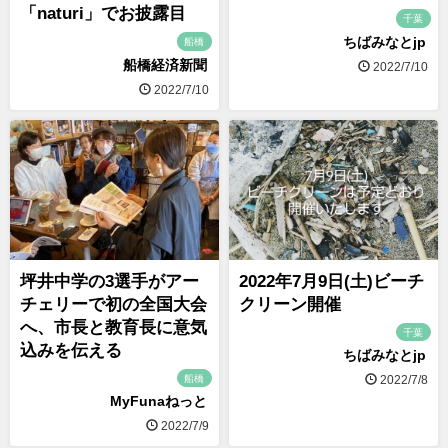
「naturi」でお披露目
千葉
ちばみなとjp
船橋
船橋経済新聞
2022/7/10
2022/7/10
坪井中学の3選手がアー
2022年7月9日(土)ビーチ
チェリーで初の全国大会
クリーン開催
へ、市長と教育長に意気
千葉
込みを伝える
ちばみなとjp
船橋
2022/7/8
MyFunaねっと
2022/7/9