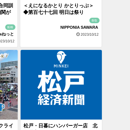
合同訓
＜えになるかとり かとりっぷ＞
機関が
◆第百七十七回 明日は祭り
香取
NIPPONIA SAWARA
船橋
naねっと
2023/10/12
23/10/12
 クライ
松戸・日暮にハンバーガー店 北