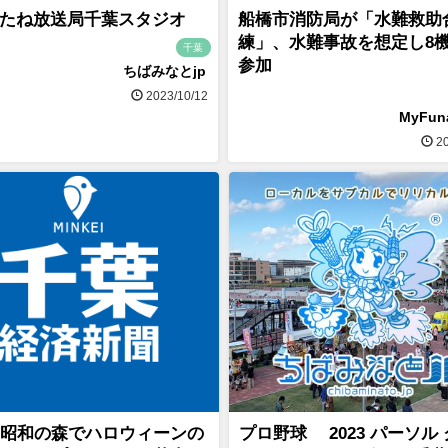
たね放送局千葉スタジオ
船橋市消防局が「水難救助
練」、水難事故を想定し8
千葉
参加
ちばみなとjp
2023/10/12
MyFu
20
昭和の森でハロウィーンの
プロ野球 2023 パーソル