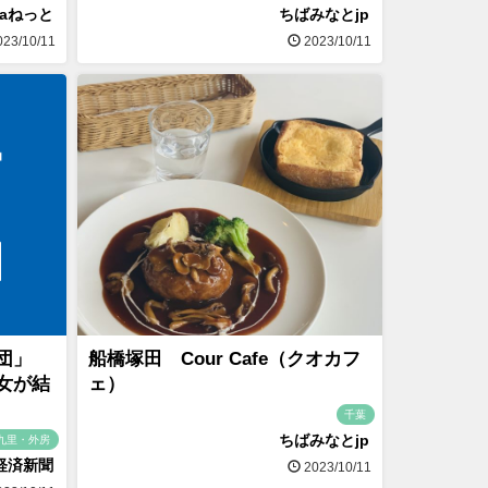
naねっと
ちばみなとjp
23/10/11
2023/10/11
楽団」
船橋塚田 Cour Cafe（クオカフ
女が結
ェ）
千葉
ちばみなとjp
九里・外房
経済新聞
2023/10/11