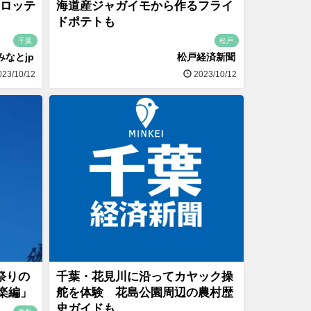
葉ロッテ
海道産ジャガイモから作るフライ
ドポテトも
千葉
松戸
みなとjp
松戸経済新聞
23/10/12
2023/10/12
祭りの
千葉・花見川に沿ってカヤック操
楽編」
舵を体験 花島公園周辺の農村歴
史ガイドも