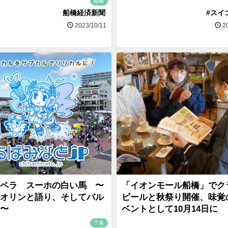
船橋
船橋経済新聞
#スイ
2023/10/11
20
ペラ スーホの白い馬 〜
「イオンモール船橋」でク
オリンと語り、そしてバル
ビールと秋祭り開催、味覚
〜
ベントとして10月14日に
千葉