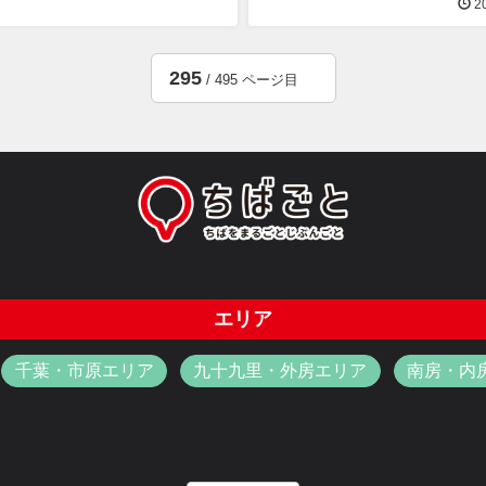
20
295
/ 495 ページ目
エリア
千葉・市原エリア
九十九里・外房エリア
南房・内