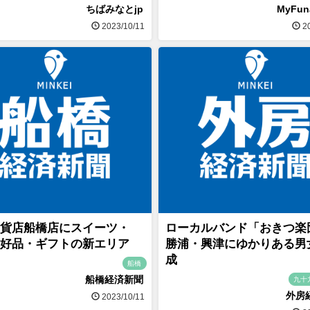
ちばみなとjp
MyFu
2023/10/11
20
貨店船橋店にスイーツ・
ローカルバンド「おきつ
好品・ギフトの新エリア
勝浦・興津にゆかりある男
成
船橋
船橋経済新聞
九十
外房
2023/10/11