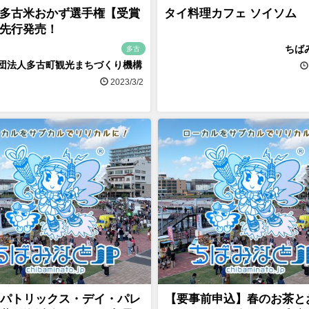
多古米おかず選手権【受賞
タイ料理カフェ ソイソム
先行発売！
ちば
多古
団法人多古町観光まちづくり機構
2023/3/2
パトリックス・デイ・パレ
【要事前申込】春のお茶と