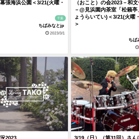
幕張海浜公園＜3/21(火曜・
（おこと）の会2023－和
－@見浜園内茶室「松籟亭
ょうらいてい)＜3/21(火曜
千葉
＞
ちばみなとjp
2023/3/1
ちば
況2023
3/19（日）（第31回）さ