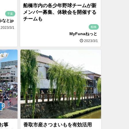
船橋市内の各少年野球チームが新
メンバー募集、体験会を開催する
千葉
チームも
みなとjp
船橋
2023/3/1
MyFunaねっと
2023/3/1
お箏
香取市産さつまいもを有効活用