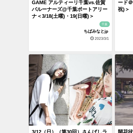
GAME アルティーリ千葉vs.佐賀
ード＠
バルーナーズ@千葉ポートアリー
祝)＞
ナ＜3/18(土曜)・19(日曜)＞
千葉
ちばみなとjp
2023/3/1
3/12（日）（第30回）さんばしラ
開花状