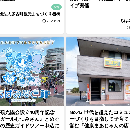
イブ開催
多古
団法人多古町観光まちづくり機構
ちば
2023/3/1
観光協会設立40周年記念
No.43 世代を超えたコミ
ガールむつみさん』とめぐ
ーづくりを目指して子育て
の歴史ガイドツアー申込に
営む「健康まあじゃんの店