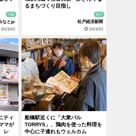
るまちづくり目指し
千葉
松戸
みなとjp
松戸経済新聞
2023/3/1
2023/3/1
ュニティ
船橋駅近くに「大衆バル
ママが
TORRYS」、鶏肉を使った料理を
 レ
中心に子連れもウェルカム