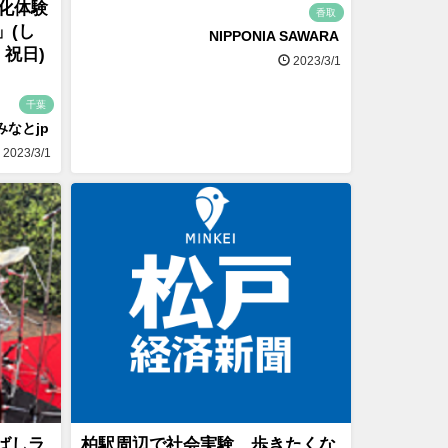
文化体験
香取
」(し
NIPPONIA SAWARA
・祝日)
2023/3/1
千葉
みなとjp
2023/3/1
んばしラ
柏駅周辺で社会実験 歩きたくな