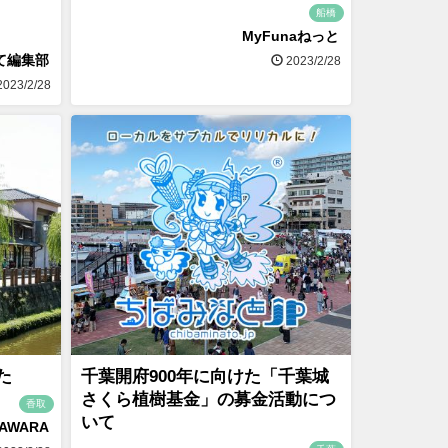
市
船橋
MyFunaねっと
て編集部
2023/2/28
023/2/28
た
千葉開府900年に向けた「千葉城
さくら植樹基金」の募金活動につ
香取
いて
SAWARA