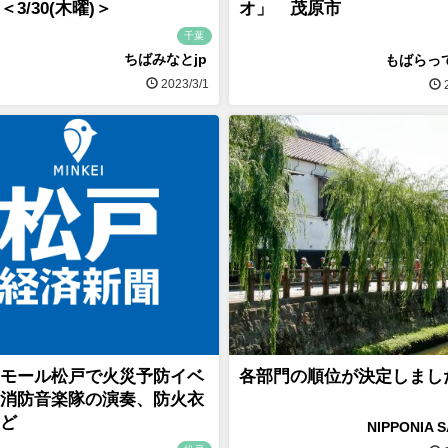
3/30(木曜)＞
オ」 茂原
千葉
ちばみなとjp
もばらっ
2023/3/1
2
モール松戸で火災予防イベ
各部門の順位が決定しまし
消防音楽隊の演奏、防火衣
ど
NIPPONIA 