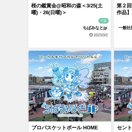
桜の鑑賞会@昭和の森＜3/25(土
第２回
曜)・26(日曜)＞
作品】
千葉
ちばみなとjp
一般社
2023/3/2
プロバスケットボール HOME
セント