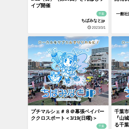
イブ開催
一般社
千葉
ちばみなとjp
2023/3/1
プチマルシェ＃８＠幕張ベイパー
千葉市
ククロスポート＜3/19(日曜)＞
『山城
る千葉
千葉