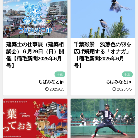
建築士の仕事展（建築相
千葉彩景 浅葱色の羽を
談会）６月29日（日）開
広げ飛翔する「オナガ」
催【稲毛新聞2025年6月
【稲毛新聞2025年6月
号】
号】
千葉
千葉
ちばみなとjp
ちばみなとjp
2025/6/5
2025/6/5