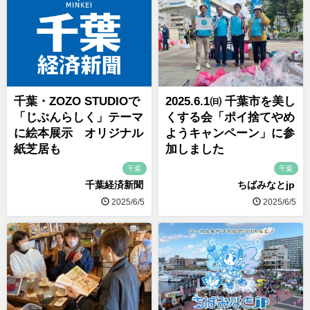
千葉・ZOZO STUDIOで
2025.6.1㈰ 千葉市を美し
「じぶんらしく」テーマ
くする会「ポイ捨てやめ
に絵本展示 オリジナル
ようキャンペーン」に参
紙芝居も
加しました
千葉
千葉
千葉経済新聞
ちばみなとjp
2025/6/5
2025/6/5