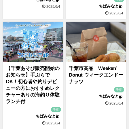
ちばみなとjp
2025/6/4
2025/6/4
【千葉あそび販売開始の
千葉市高品 Weeken’
お知らせ】手ぶらで
Donut ウィークエンドー
OK！初心者や釣りデビ
ナッツ
ューの方におすすめレク
千葉
チャーありの海釣り体験
ちばみなとjp
ランチ付
2025/6/4
千葉
ちばみなとjp
2025/6/4