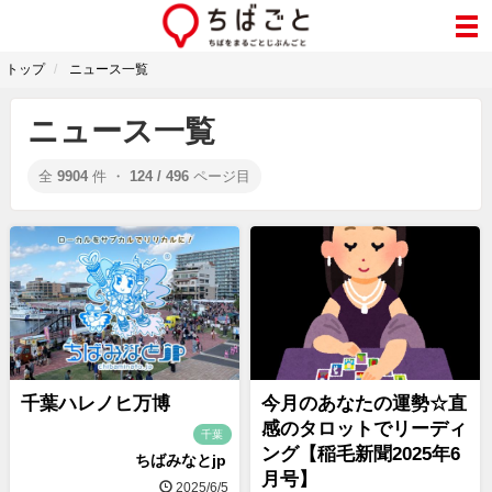
トップ
ニュース一覧
ニュース一覧
全
9904
件 ・
124 / 496
ページ目
千葉ハレノヒ万博
今月のあなたの運勢☆直
感のタロットでリーディ
千葉
ング【稲毛新聞2025年6
ちばみなとjp
月号】
2025/6/5