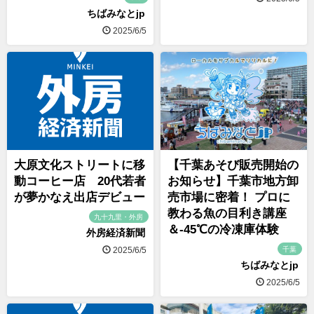
ちばみなとjp
2025/6/5
大原文化ストリートに移
【千葉あそび販売開始の
動コーヒー店 20代若者
お知らせ】千葉市地方卸
が夢かなえ出店デビュー
売市場に密着！ プロに
教わる魚の目利き講座
九十九里・外房
＆-45℃の冷凍庫体験
外房経済新聞
千葉
2025/6/5
ちばみなとjp
2025/6/5