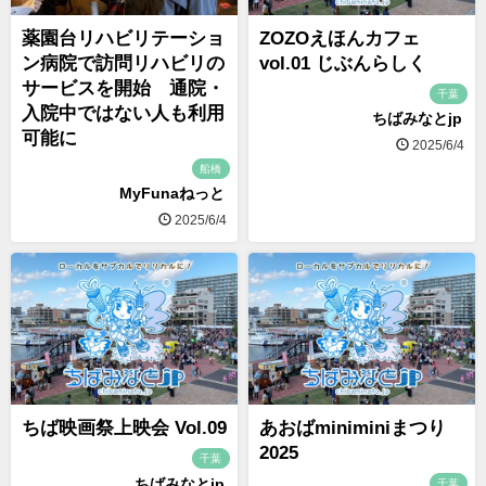
薬園台リハビリテーショ
ZOZOえほんカフェ
ン病院で訪問リハビリの
vol.01 じぶんらしく
サービスを開始 通院・
千葉
入院中ではない人も利用
ちばみなとjp
可能に
2025/6/4
船橋
MyFunaねっと
2025/6/4
ちば映画祭上映会 Vol.09
あおばminiminiまつり
2025
千葉
ちばみなとjp
千葉