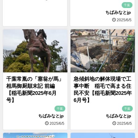
千葉
ちばみなとjp
2025/6/5
千葉常胤の「塞翁が馬」
急傾斜地の解体現場で工
相馬御厨顛末記 前編
事中断 稲毛で高まる住
【稲毛新聞2025年6月
民不安【稲毛新聞2025年
号】
6月号】
千葉
千葉
ちばみなとjp
ちばみなとjp
2025/6/5
2025/6/5