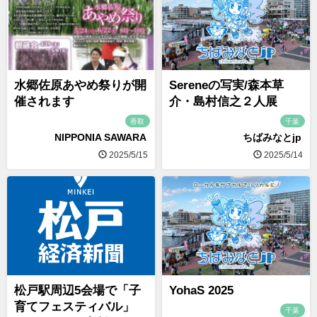
水郷佐原あやめ祭りが開
Sereneの写実/森本草
催されます
介・島村信之２人展
香取
千葉
NIPPONIA SAWARA
ちばみなとjp
2025/5/15
2025/5/14
松戸駅周辺5会場で「子
YohaS 2025
育てフェスティバル」
千葉