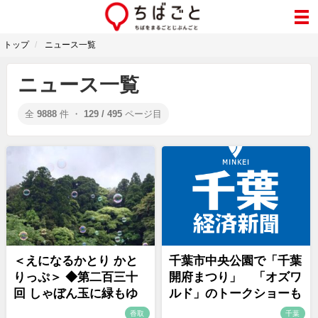
トップ
ニュース一覧
ニュース一覧
全
9888
件 ・
129 / 495
ページ目
＜えになるかとり かと
千葉市中央公園で「千葉
りっぷ＞ ◆第二百三十
開府まつり」 「オズワ
回 しゃぼん玉に緑もゆ
ルド」のトークショーも
香取
千葉