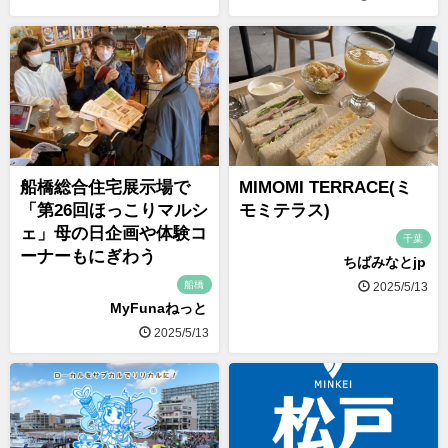
船橋総合住宅展示場で
MIMOMI TERRACE(ミ
「第26回ほっこりマルシ
モミテラス)
ェ」母の日企画や体験コ
千葉
ーナーもにぎわう
ちばみなとjp
船橋
2025/5/13
MyFunaねっと
2025/5/13