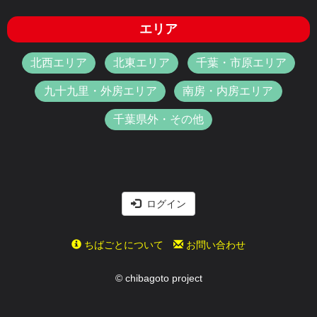
エリア
北西エリア
北東エリア
千葉・市原エリア
九十九里・外房エリア
南房・内房エリア
千葉県外・その他
ログイン
ちばごとについて
お問い合わせ
© chibagoto project