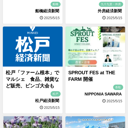
船橋
九十九里・外房
船橋経済新聞
外房経済新聞
2025/5/15
2025/5/15
松戸「ファーム根本」で
SPROUT FES at THE
マルシェ 食品、雑貨な
FARM 開催
ど販売、ビンゴ大会も
香取
NIPPONIA SAWARA
松戸
松戸経済新聞
2025/5/15
2025/5/15