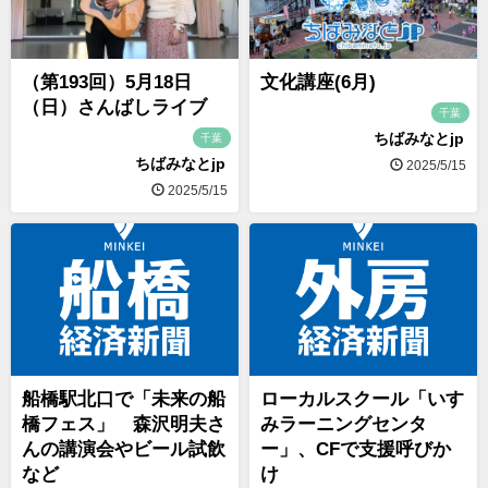
（第193回）5月18日
文化講座(6月)
（日）さんばしライブ
千葉
ちばみなとjp
千葉
ちばみなとjp
2025/5/15
2025/5/15
船橋駅北口で「未来の船
ローカルスクール「いす
橋フェス」 森沢明夫さ
みラーニングセンタ
んの講演会やビール試飲
ー」、CFで支援呼びか
など
け