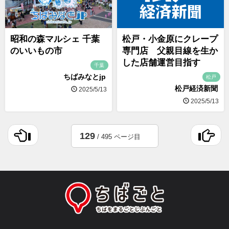
昭和の森マルシェ 千葉
松戸・小金原にクレープ
のいいもの市
専門店 父親目線を生か
した店舗運営目指す
千葉
ちばみなとjp
松戸
松戸経済新聞
2025/5/13
2025/5/13
129
/ 495 ページ目