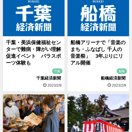
千葉・美浜保健福祉セン
船橋アリーナで「音楽の
ターで難病・障がい理解
まち・ふなばし 千人の
促進イベント パラスポ
音楽祭」 3年ぶりにリ
ーツ体験も
アル開催
千葉
船橋
千葉経済新聞
船橋経済新聞
2023/2/9
2023/2/9