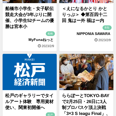
船橋市小学生・女子駅伝
＜えになるかとり かと
競走大会が3年ぶりに開
りっぷ＞ ◆第百四十二
催、小学生52チームの優
回 鬼はー外 福はー内
勝は宮本小
香取
NIPPONIA SAWARA
船橋
MyFunaねっと
2023/2/9
2023/2/9
松戸のギャラリーでタイ
ららぽーとTOKYO-BAY
ルアート体験 専用資材
で2月25日・26日に3人
使い、関東初開催へ
制プロバスケ頂上決戦
「3×3 S leagu Final」、
松戸