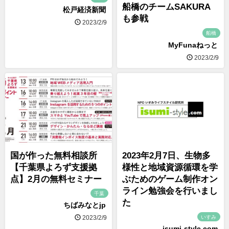
船橋のチームSAKURA
松戸経済新聞
も参戦
2023/2/9
船橋
MyFunaねっと
2023/2/9
国が作った無料相談所
2023年2月7日、生物多
【千葉県よろず支援拠
様性と地域資源循環を学
点】2月の無料セミナー
ぶためのゲーム制作オン
ライン勉強会を行いまし
千葉
た
ちばみなとjp
いすみ
2023/2/9
isumi-style.com