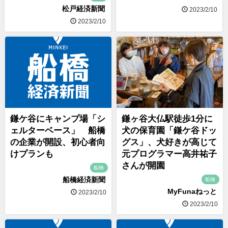
松戸経済新聞
2023/2/10
2023/2/10
鎌ケ谷にキャンプ場「シ
鎌ヶ谷大仏駅徒歩1分に
ェルターベース」 船橋
犬の保育園「鎌ケ谷ドッ
の企業が開設、初心者向
グス」、犬好きが高じて
けプランも
元プログラマー高井祐子
さんが開園
船橋
船橋経済新聞
船橋
MyFunaねっと
2023/2/10
2023/2/10