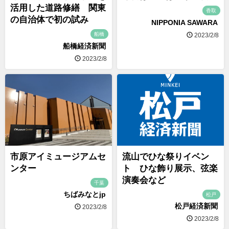
活用した道路修繕 関東
香取
の自治体で初の試み
NIPPONIA SAWARA
船橋
2023/2/8
船橋経済新聞
2023/2/8
市原アイミュージアムセ
流山でひな祭りイベン
ンター
ト ひな飾り展示、弦楽
演奏会など
千葉
ちばみなとjp
松戸
松戸経済新聞
2023/2/8
2023/2/8