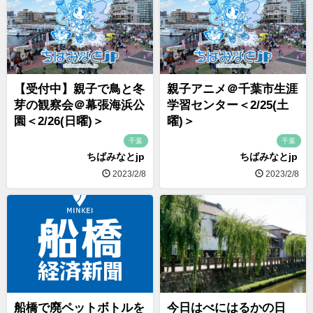
【受付中】親子で鳥と冬
親子アニメ＠千葉市生涯
芽の観察会＠幕張海浜公
学習センター＜2/25(土
園＜2/26(日曜)＞
曜)＞
千葉
千葉
ちばみなとjp
ちばみなとjp
2023/2/8
2023/2/8
船橋で廃ペットボトルを
今日はべにはるかの日