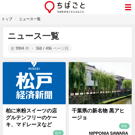
トップ
ニュース一覧
ニュース一覧
全
9904
件 ・
368 / 496
ページ目
柏に米粉スイーツの店
千葉県の新名物 黒アヒ
グルテンフリーのケー
ージョ
キ、マドレーヌなど
香取
NIPPONIA SAWARA
松戸