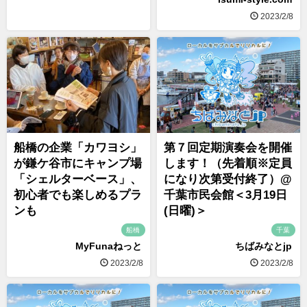
2023/2/8
船橋の企業「カワヨシ」
第７回定期演奏会を開催
が鎌ケ谷市にキャンプ場
します！（先着順※定員
「シェルターベース」、
になり次第受付終了）@
初心者でも楽しめるプラ
千葉市民会館＜3月19日
ンも
(日曜)＞
船橋
千葉
MyFunaねっと
ちばみなとjp
2023/2/8
2023/2/8