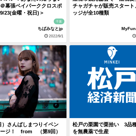
＠幕張ベイパーククロスポ
チャガチャが販売スタート
9/23(金曜・祝日)＞
ッジが全10種類
千葉
ちばみなとjp
MyFu
2022/9/1
（日）さんばしまつりイベン
松戸の栗園で栗拾い 3品
ージ！ from （第9回）
を無農薬で生産