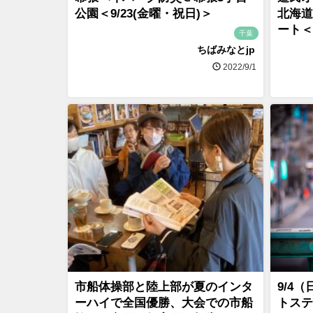
公園＜9/23(金曜・祝日)＞
北海道
ート＜
千葉
ちばみなとjp
2022/9/1
市船体操部と陸上部が夏のインタ
9/4
ーハイで全国優勝、大会での市船
トステ