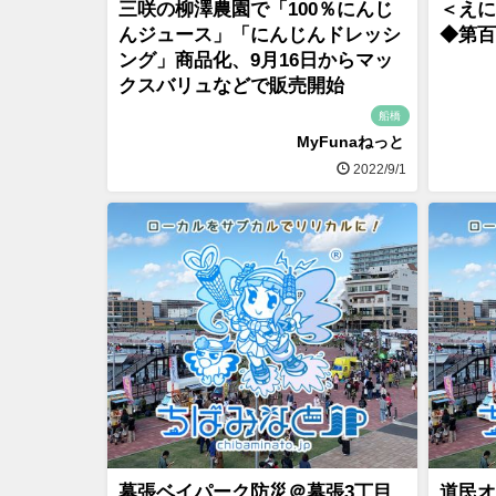
三咲の柳澤農園で「100％にんじ
＜えに
んジュース」「にんじんドレッシ
◆第百
ング」商品化、9月16日からマッ
クスバリュなどで販売開始
船橋
MyFunaねっと
2022/9/1
幕張ベイパーク防災＠幕張3丁目
道民オ