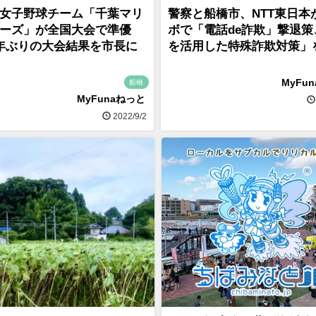
女子野球チーム「千葉マリ
警察と船橋市、NTT東日本
ーズ」が全国大会で準優
ボで「電話de詐欺」撃退策
年ぶりの大会結果を市長に
を活用した特殊詐欺対策」
MyFu
船橋
MyFunaねっと
2022/9/2