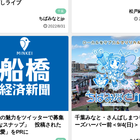
しライブ
松戸
千葉
ちばみなとjp
2
2022/8/31
の魅力をツイッターで募集
千葉みなと・さんばしまつ
なスナップ」 投稿された
ーズハーバー前＜9/4(日)＞
愛」をPRに