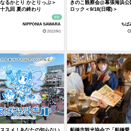
なるかとり かとりっぷ＞
きのこ観察会@幕張海浜公園
十九回 夏の終わり
ロック＜9/18(日曜)＞
香取
NIPPONIA SAWARA
ちば
2022/9/1
ススメ！あなたの知らない
船橋市観光協会で「船橋愛