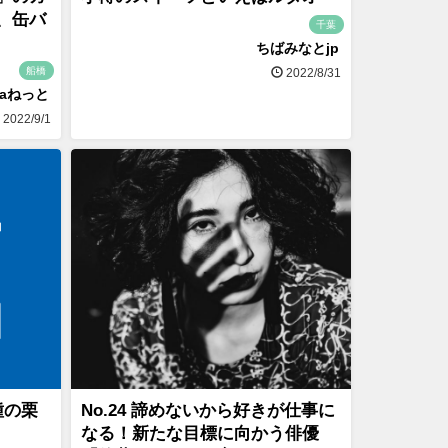
、缶バ
千葉
ちばみなとjp
船橋
2022/8/31
naねっと
2022/9/1
種の栗
No.24 諦めないから好きが仕事に
なる！新たな目標に向かう俳優