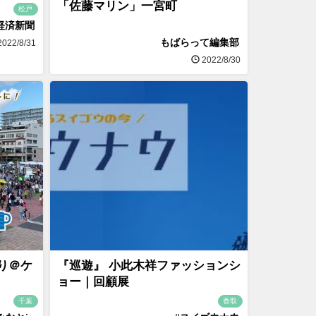
「佐藤マリン」一宮町
松戸
経済新聞
もばらって編集部
022/8/31
2022/8/30
り＠ケ
『巡遊』 小此木祥ファッションシ
ョー｜回顧展
千葉
香取