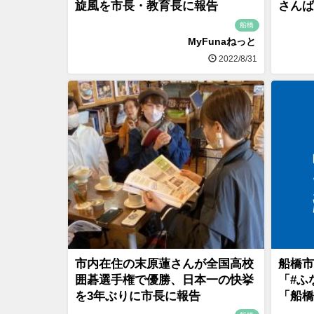
旋風を市長・教育長に報告
さんば
船橋
MyFunaねっと
2022/8/31
市内在住の末原蓮さんが全国高校
船橋市
囲碁選手権で優勝、日本一の快挙
「#ふ
を3年ぶりに市長に報告
「船橋