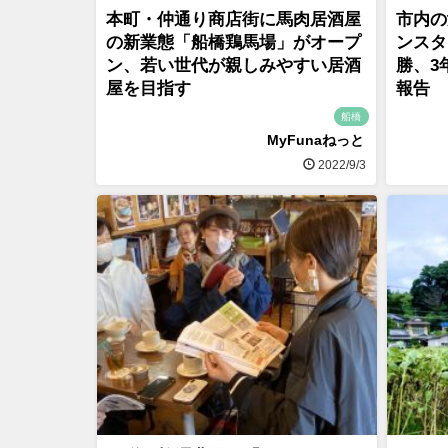
本町・仲通り商店街に馬肉居酒屋
市内の
の新業態「船橋鶏馬場」がオープ
ンスタ
ン、若い世代が親しみやすい居酒
勝、3
屋を目指す
報告
船橋
MyFunaねっと
2022/9/3