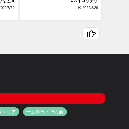
みなとjp
#スイゴウナウ
022/8/30
2022/8/29
房エリア
千葉県外・その他