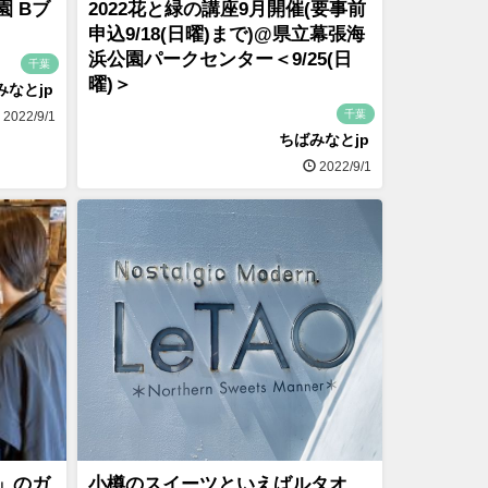
 Bブ
2022花と緑の講座9月開催(要事前
申込9/18(日曜)まで)@県立幕張海
浜公園パークセンター＜9/25(日
千葉
曜)＞
みなとjp
千葉
2022/9/1
ちばみなとjp
2022/9/1
」のガ
小樽のスイーツといえばルタオ