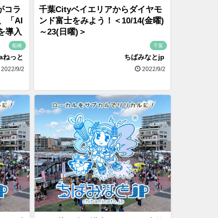
がコラ
千葉Cityベイエリアからダイヤモ
、「AI
ンド富士をみよう！＜10/14(金曜)
を導入
～23(日曜)＞
船橋
千葉
naねっと
ちばみなとjp
2022/9/2
2022/9/2