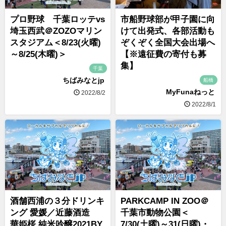
プロ野球 千葉ロッテvs
市船野球部が甲子園に向
埼玉西武＠ZOZOマリン
けて出発式、各部活動も
スタジアム＜8/23(火曜)
ぞくぞく全国大会出場へ
～8/25(木曜)＞
【※遠征費の寄付も募
集】
千葉
ちばみなとjp
船橋
MyFunaねっと
2022/8/2
2022/8/1
酒舗西浦の３分ドリンキ
PARKCAMP IN ZOO＠
ング 愛媛／近藤酒造
千葉市動物公園＜
華姫桜 純米吟醸2021BY
7/30(土曜)～31(日曜)・