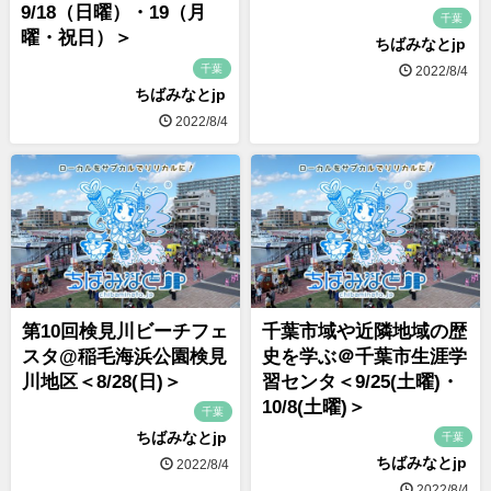
9/18（日曜）・19（月
千葉
曜・祝日）＞
ちばみなとjp
千葉
2022/8/4
ちばみなとjp
2022/8/4
第10回検見川ビーチフェ
千葉市域や近隣地域の歴
スタ@稲毛海浜公園検見
史を学ぶ＠千葉市生涯学
川地区＜8/28(日)＞
習センタ＜9/25(土曜)・
10/8(土曜)＞
千葉
ちばみなとjp
千葉
ちばみなとjp
2022/8/4
2022/8/4