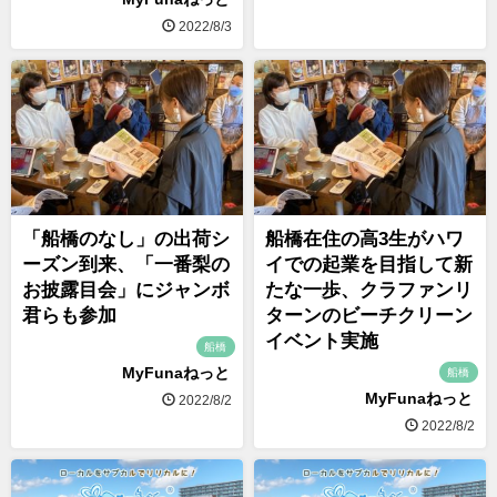
2022/8/3
「船橋のなし」の出荷シ
船橋在住の高3生がハワ
ーズン到来、「一番梨の
イでの起業を目指して新
お披露目会」にジャンボ
たな一歩、クラファンリ
君らも参加
ターンのビーチクリーン
イベント実施
船橋
MyFunaねっと
船橋
MyFunaねっと
2022/8/2
2022/8/2