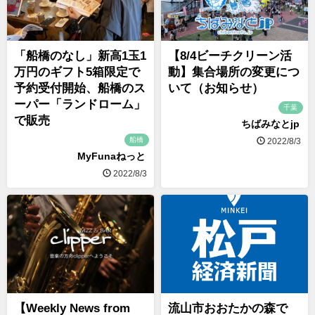
「船橋のなし」新高1玉1
【8/4ビーチクリーン活
万円のギフト5箱限定で
動】集合場所の変更につ
予約受付開始、船橋のス
いて（お知らせ）
ーパー「ランドローム」
千葉
で販売
ちばみなとjp
船橋
2022/8/3
MyFunaねっと
2022/8/3
【Weekly News from
流山市おおたかの森で