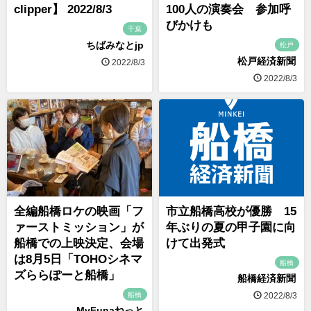
clipper】 2022/8/3
100人の演奏会 参加呼
びかけも
千葉
ちばみなとjp
松戸
松戸経済新聞
2022/8/3
2022/8/3
全編船橋ロケの映画「フ
市立船橋高校が優勝 15
ァーストミッション」が
年ぶりの夏の甲子園に向
船橋での上映決定、会場
けて出発式
は8月5日「TOHOシネマ
船橋
ズららぽーと船橋」
船橋経済新聞
船橋
2022/8/3
MyFunaねっと