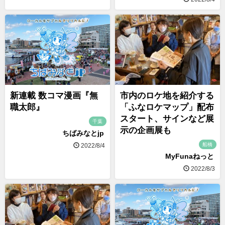
新連載 数コマ漫画『無
市内のロケ地を紹介する
職太郎』
「ふなロケマップ」配布
スタート、サインなど展
千葉
示の企画展も
ちばみなとjp
船橋
2022/8/4
MyFunaねっと
2022/8/3