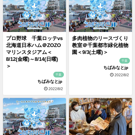
プロ野球 千葉ロッテvs
多肉植物のリースづくり
北海道日本ハム＠ZOZO
教室＠千葉都市緑化植物
マリンスタジアム＜
園＜9/3(土曜)＞
8/12(金曜)～8/14(日曜)
千葉
＞
ちばみなとjp
千葉
2022/8/2
ちばみなとjp
2022/8/2