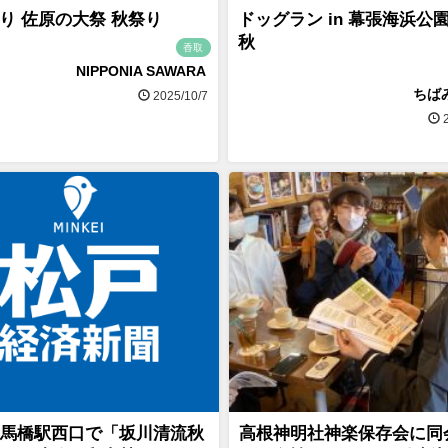
り 佐原の大祭 秋祭り
ドッグラン in 幕張海浜公園 
秋
香取
NIPPONIA SAWARA
ちば
2025/10/7
2
馬橋駅西口で「坂川清流秋
高根神明社神楽保存会に同