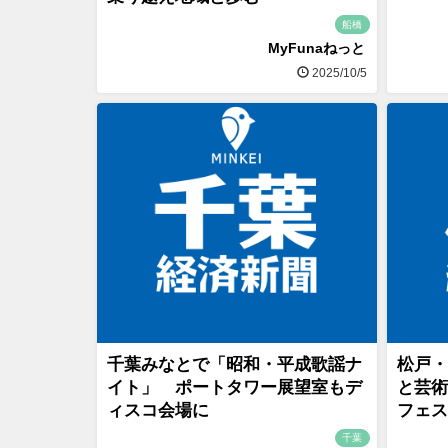
船橋
MyFunaねっと
2025/10/5
千葉みなとで「昭和・平成歌謡ナ
松戸・
イト」 ポートタワー展望室もデ
と芸術
ィスコ会場に
フェス
千葉