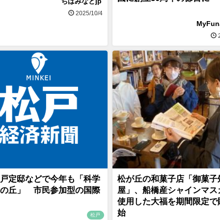
ちばみなとjp
2025/10/4
MyFu
2
戸定邸などで今年も「科学
松が丘の和菓子店「御菓子
の丘」 市民参加型の国際
屋」、船橋産シャインマス
使用した大福を期間限定で
始
松戸