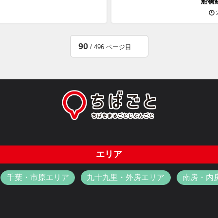
船橋
2
90
/ 496 ページ目
エリア
千葉・市原エリア
九十九里・外房エリア
南房・内