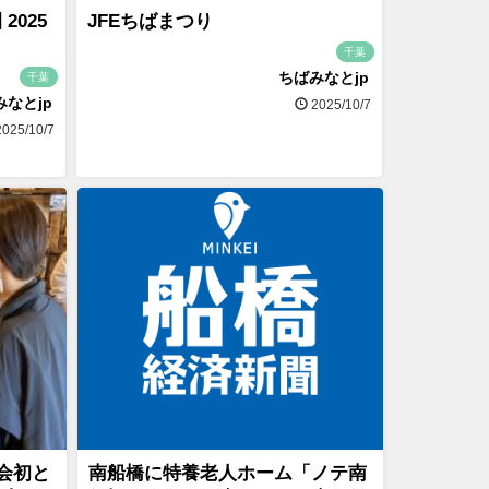
2025
JFEちばまつり
千葉
ちばみなとjp
千葉
みなとjp
2025/10/7
025/10/7
会初と
南船橋に特養老人ホーム「ノテ南