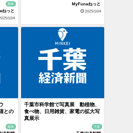
MyFunaねっと
船橋
naねっと
2025/10/4
025/10/4
ウ
千葉市科学館で写真展 動植物、
猫との
食べ物、日用雑貨、家電の拡大写
真展示
船橋
千葉