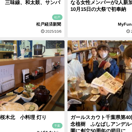
 三味線、和太鼓、サンバ
なる女性メンバーが2人
10月15日の大祭で初奉納
松戸
松戸経済新聞
MyFu
2025/10/6
2
桜木北 小料理 灯り
ガールスカウト千葉県第40
念植樹 ふなばしアンデル
千葉
園に創立50周年の節目に