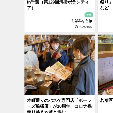
in千葉（第129回清掃ボランティ
祭り」
ア）
など
千葉
ちばみなとjp
2025/10/7
本町通りのバスケ専門店「ボーラ
若葉区
ーズ船橋店」が10周年 コロナ禍
乗り越え地域と歩む