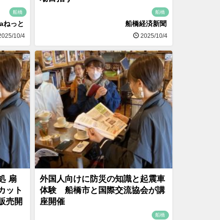
船橋
船橋
naねっと
船橋経済新聞
025/10/4
2025/10/4
処 扇
外国人向けに防災の知識と起震車
カット
体験 船橋市と国際交流協会が講
販売開
座開催
船橋