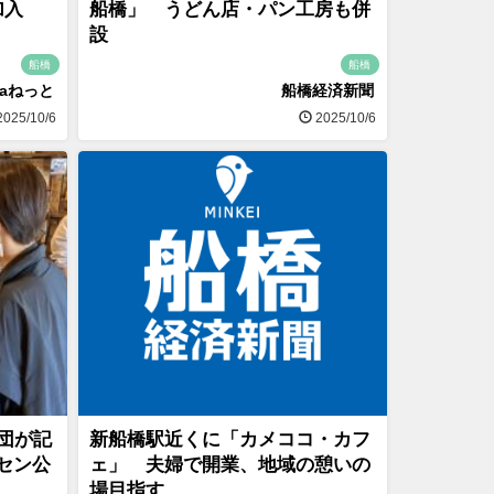
新加入
船橋」 うどん店・パン工房も併
設
船橋
船橋
naねっと
船橋経済新聞
025/10/6
2025/10/6
団が記
新船橋駅近くに「カメココ・カフ
セン公
ェ」 夫婦で開業、地域の憩いの
場目指す