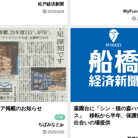
松戸経済新聞
MyFu
2025/10/4
2
ア掲載のお知らせ
薬園台に「シン・猫の森ハ
ス」 移転から半年、保護
千葉
出合いの場提供
ちばみなとjp
2025/10/3