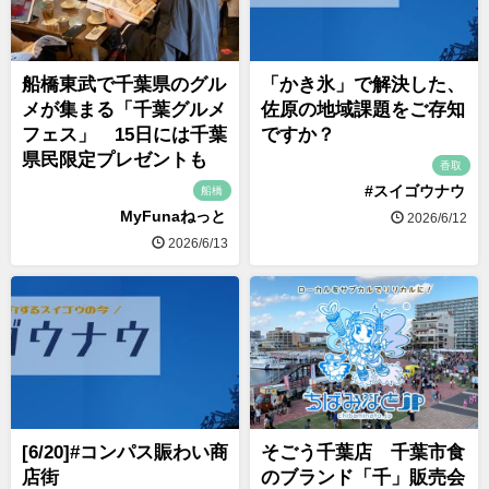
船橋東武で千葉県のグル
「かき氷」で解決した、
メが集まる「千葉グルメ
佐原の地域課題をご存知
フェス」 15日には千葉
ですか？
県民限定プレゼントも
香取
#スイゴウナウ
船橋
MyFunaねっと
2026/6/12
2026/6/13
[6/20]#コンパス賑わい商
そごう千葉店 千葉市食
店街
のブランド「千」販売会