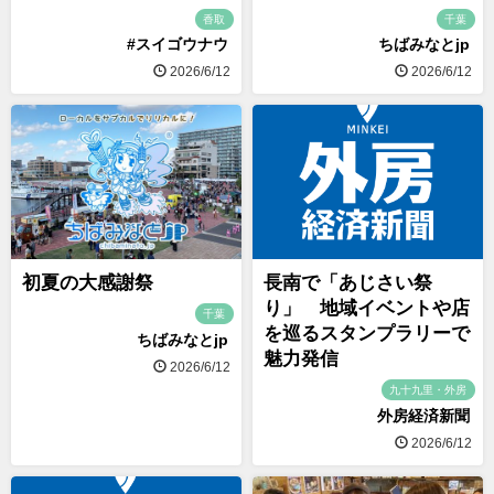
香取
千葉
#スイゴウナウ
ちばみなとjp
2026/6/12
2026/6/12
初夏の大感謝祭
長南で「あじさい祭
り」 地域イベントや店
千葉
を巡るスタンプラリーで
ちばみなとjp
魅力発信
2026/6/12
九十九里・外房
外房経済新聞
2026/6/12