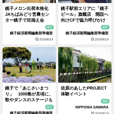
銚子メロン出荷本格化
銚子駅前エリアに「銚子
JAちばみどり営農セン
ビール」旗艦店 開設へ
ター銚子で目揃え会
向けCFで協力呼びかけ
銚子
銚子
銚子経済新聞編集部準備室
銚子経済新聞編集部準備室
2026/6/14
2026/6/14
銚子で「あじさいまつ
佐原のあしたPROJECT
り」 1000株が見頃に、
体験イベント
歌やダンスのステージも
香取
NIPPONIA SAWARA
銚子
銚子経済新聞編集部準備室
2026/6/14