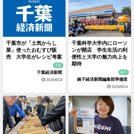
千葉市が「土気からし
千葉科学大学内にローソ
菜」使ったおむすび販
ンが開店 学生生活の利
売 大学生がレシピ考案
便性と大学の魅力向上を
期待
千葉
千葉経済新聞
銚子
銚子経済新聞編集部準備室
2026/6/14
2026/6/14