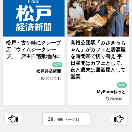
松戸・古ケ崎にクレープ
高根公団駅「みさきっち
店「ウィムジークレー
ゃん」がカフェと居酒屋
プ」 店主自宅敷地内に
を時間帯で切り替え 平
日昼間はカフェとして、
松戸
夜と週末は居酒屋として
松戸経済新聞
営業
2026/6/12
船橋
MyFunaねっと
2026/6/11
19
/ 496 ページ目