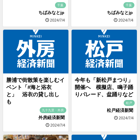
千葉
千葉
ちばみなとjp
ちばみなとjp
2024/7/4
2024/7/4
勝浦で街散策を楽しむイ
今年も「新松戸まつり」
ベント「#海と浴衣
開催へ 模擬店、鳴子踊
と」 浴衣の貸し出し
りパレード、盆踊りなど
も
松戸
松戸経済新聞
九十九里・外房
外房経済新聞
2024/7/4
2024/7/4