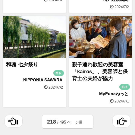
2024/7/2
和魂 七夕祭り
親子連れ歓迎の美容室
「kairos」、美容師と保
香取
育士の夫婦が協力
NIPPONIA SAWARA
船橋
2024/7/2
MyFunaねっと
2024/7/1
218
/ 495 ページ目