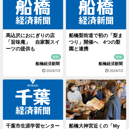
馬込沢におにぎりの店
船橋梨街道で初の「梨ま
「旨味庵」 自家製スイ
つり」開催へ 4つの梨
ーツの提供も
園と連携
船橋
船橋
船橋経済新聞
船橋経済新聞
2024/7/3
2024/7/2
千葉市生涯学習センター
船橋大神宮近くの「My