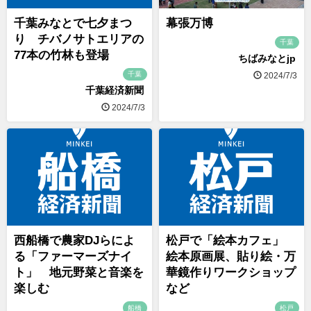
千葉みなとで七夕まつ
幕張万博
り チバノサトエリアの
千葉
77本の竹林も登場
ちばみなとjp
千葉
2024/7/3
千葉経済新聞
2024/7/3
西船橋で農家DJらによ
松戸で「絵本カフェ」
る「ファーマーズナイ
絵本原画展、貼り絵・万
ト」 地元野菜と音楽を
華鏡作りワークショップ
楽しむ
など
船橋
松戸