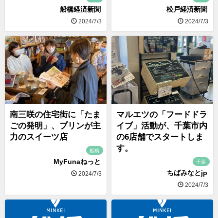
船橋経済新聞
松戸経済新聞
2024/7/3
2024/7/3
南三咲の住宅街に「たま
マルエツの「フードドラ
ごの発明」、プリンが主
イブ」活動が、千葉市内
力のスイーツ店
の6店舗でスタートしま
す。
船橋
MyFunaねっと
千葉
ちばみなとjp
2024/7/3
2024/7/3