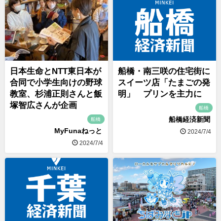
日本生命とNTT東日本が
船橋・南三咲の住宅街に
合同で小学生向けの野球
スイーツ店「たまごの発
教室、杉浦正則さんと飯
明」 プリンを主力に
塚智広さんが企画
船橋
船橋経済新聞
船橋
MyFunaねっと
2024/7/4
2024/7/4