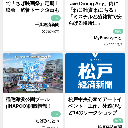
で「ちば映画祭」定期上
fave Dining Any」内に
映会 監督トーク企画も
「ねこ雑貨 ねこちる」
「ミスチルと猫雑貨で安
千葉
らげる場所に」
千葉経済新聞
船橋
2024/7/2
MyFunaねっと
2024/7/2
稲毛海浜公園プール
松戸中央公園でアートイ
(INAPOO)開園情報！
ベント 工作、外遊びな
ど14のワークショップ
千葉
ちばみなとjp
松戸
松戸経済新聞
2024/7/2