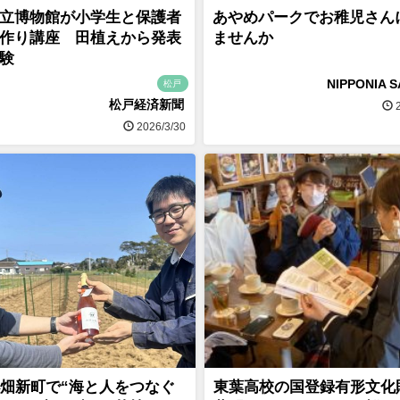
立博物館が小学生と保護者
あやめパークでお稚児さん
作り講座 田植えから発表
ませんか
験
NIPPONIA 
松戸
松戸経済新聞
2
2026/3/30
畑新町で“海と人をつなぐ
東葉高校の国登録有形文化