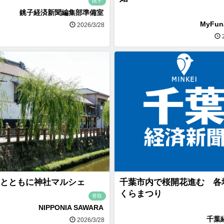
銚子
銚子経済新聞編集部準備室
MyFu
2026/3/28
2
とともに神社マルシェ
千葉市内で桜開花進む 各
くらまつり
香取
NIPPONIA SAWARA
千葉
2026/3/28