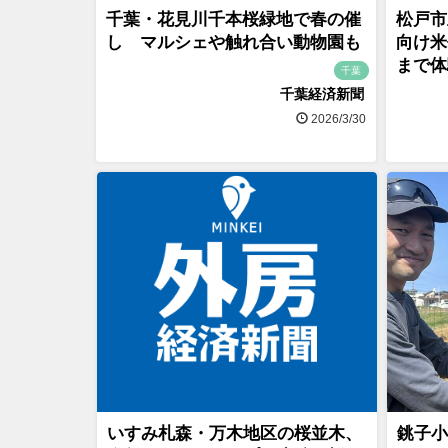
千葉・花見川千本桜緑地で春の催
松戸市
し マルシェや触れ合い動物園も
向け米
まで体
千葉
千葉経済新聞
2026/3/30
いすみ札森・万木地区の桜並木、
銚子小