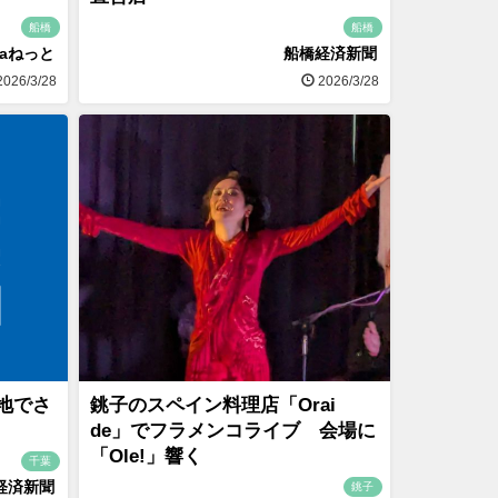
船橋
船橋
naねっと
船橋経済新聞
026/3/28
2026/3/28
地でさ
銚子のスペイン料理店「Orai
de」でフラメンコライブ 会場に
「Ole!」響く
千葉
経済新聞
銚子