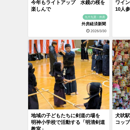
今年もライトアップ 水鏡の桜を
ワイン
楽しんで
10人
九十九里・外房
外房経済新聞
2026/3/30
地域の子どもたちに剣道の場を
犬吠駅
明神小学校で活動する「明清剣道
コップ
教室」