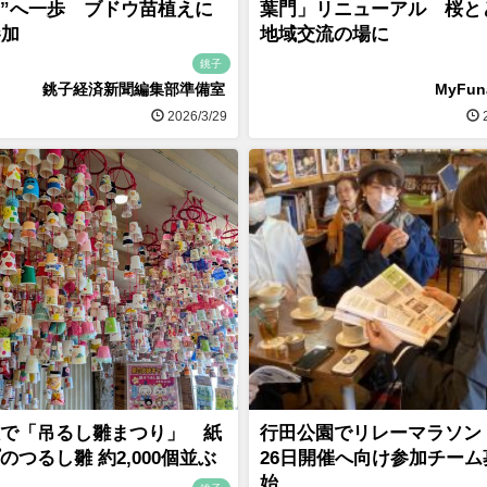
”へ一歩 ブドウ苗植えに
葉門」リニューアル 桜と
参加
地域交流の場に
銚子
銚子経済新聞編集部準備室
MyFu
2026/3/29
2
で「吊るし雛まつり」 紙
行田公園でリレーマラソン
のつるし雛 約2,000個並ぶ
26日開催へ向け参加チーム
始