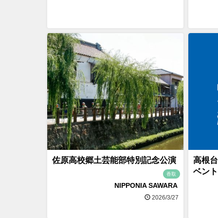
佐原高校郷土芸能部特別記念公演
高根台
ベント
香取
NIPPONIA SAWARA
2026/3/27