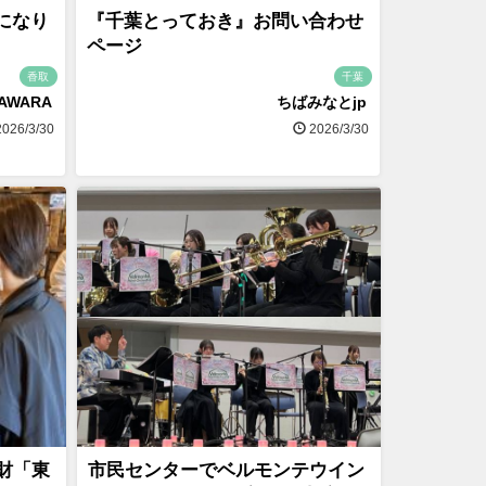
になり
『千葉とっておき』お問い合わせ
ページ
香取
千葉
SAWARA
ちばみなとjp
026/3/30
2026/3/30
財「東
市民センターでベルモンテウイン