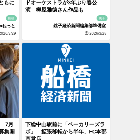
ともに
ドオーケストラが3年ぶり春公
演 樽屋雅徳さん作品も
船橋
銚子
naねっと
銚子経済新聞編集部準備室
026/3/29
2026/3/28
 7月
下総中山駅前に「ベーカリーズラ
募集開
ボ」 拡張移転から半年、FC本部
直営店