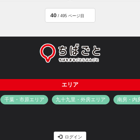
40
/ 495 ページ目
エリア
千葉・市原エリア
九十九里・外房エリア
南房・内
ログイン