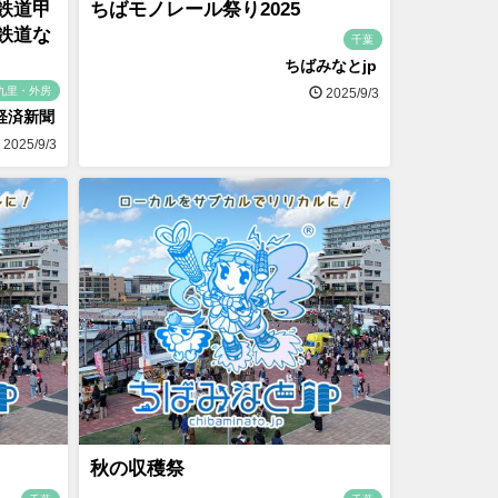
鉄道甲
ちばモノレール祭り2025
鉄道な
千葉
ちばみなとjp
九里・外房
2025/9/3
経済新聞
2025/9/3
秋の収穫祭