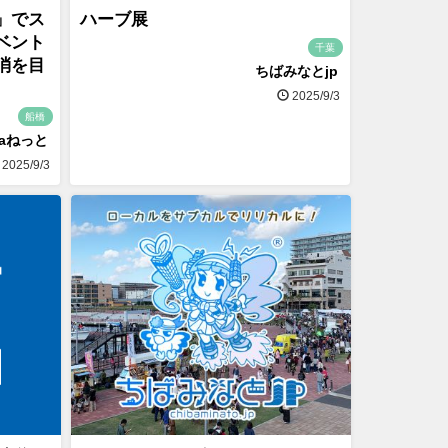
」でス
ハーブ展
ベント
千葉
消を目
ちばみなとjp
2025/9/3
船橋
naねっと
2025/9/3