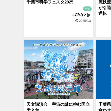
千葉市科学フェスタ2025
流鉄流
が引退
千葉
運転
ちばみなとjp
2025/9/3
天文講演会 宇宙の謎に挑む国立
千葉県
天文台
合わせ