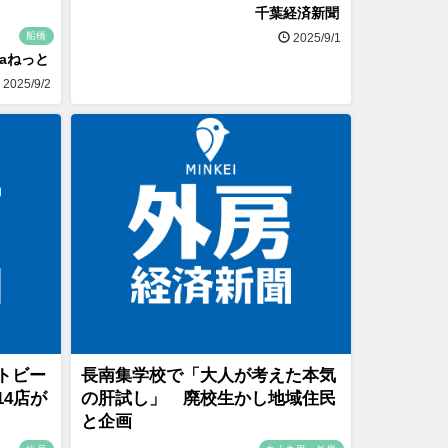
千葉経済新聞
船橋
2025/9/1
naねっと
2025/9/2
トビー
長南集学校で「大人が考えた本気
4店が
の肝試し」 廃校生かし地域住民
と企画