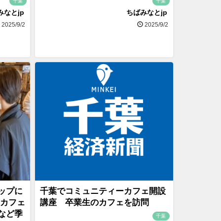
千葉
千葉
みなとjp
ちばみなとjp
2025/9/2
2025/9/2
ップに
千葉でコミュニティーカフェ開設
にカフェ
講座 卒業生のカフェを訪問
など季
千葉