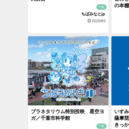
の本棚
千葉
ちばみなとjp
2025/9/3
プラネタリウム特別投映 星空ヨ
いすみ
ガ／千葉市科学館
薩摩琵
きっか
千葉