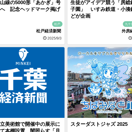
山線の5000形「あかぎ」号
生徒がアイデア競う「房総
へ 記念ヘッドマーク掲げ
子園」 いすみ鉄道・小湊
どが企画
松戸
九十
松戸経済新聞
外房
2025/9/3
立美術館で開催中の展示に
スターダストジャズ 2025
て本棚設置 闇照らす「月