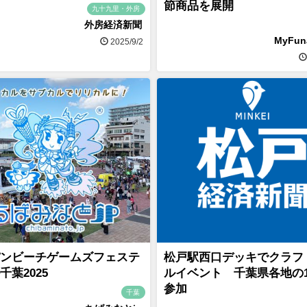
節商品を展開
九十九里・外房
外房経済新聞
MyFu
2025/9/2
ンビーチゲームズフェステ
松戸駅西口デッキでクラフ
千葉2025
ルイベント 千葉県各地の1
参加
千葉