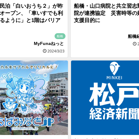
民泊「白いおうち２」が昨
船橋・山口病院と共立習志
オープン、「車いすでも利
院が連携協定 災害時等の
るように」と1階はバリア
支援目的に
船橋
船橋
MyFunaねっと
2
2024/3/23