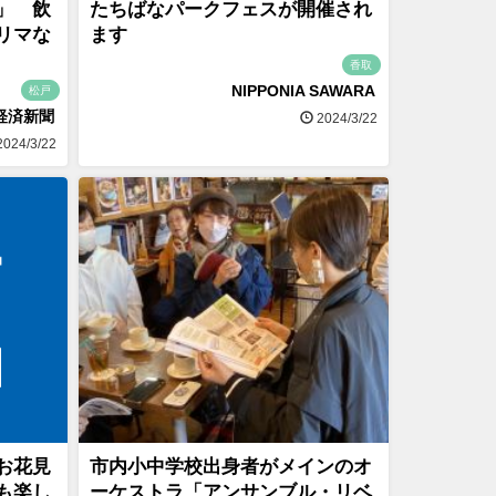
」 飲
たちばなパークフェスが開催され
リマな
ます
香取
NIPPONIA SAWARA
松戸
経済新聞
2024/3/22
024/3/22
お花見
市内小中学校出身者がメインのオ
も楽し
ーケストラ「アンサンブル・リベ