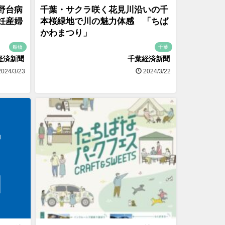
野台病
千葉・サクラ咲く花見川沿いの千
妊産婦
本桜緑地で川の魅力体感 「ちば
かわまつり」
船橋
千葉
経済新聞
千葉経済新聞
024/3/23
2024/3/22