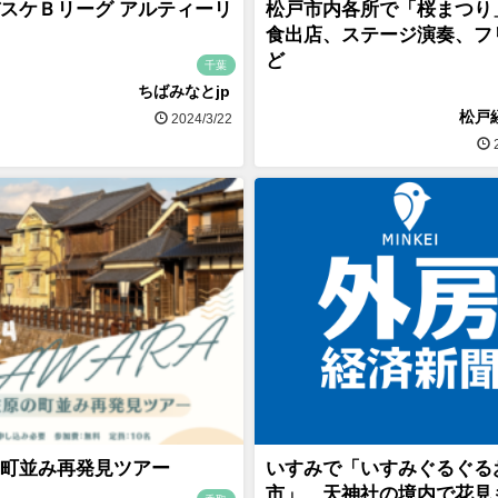
スケＢリーグ アルティーリ
松戸市内各所で「桜まつり
食出店、ステージ演奏、フ
ど
千葉
ちばみなとjp
松戸
2024/3/22
2
町並み再発見ツアー
いすみで「いすみぐるぐる
市」 天神社の境内で花見