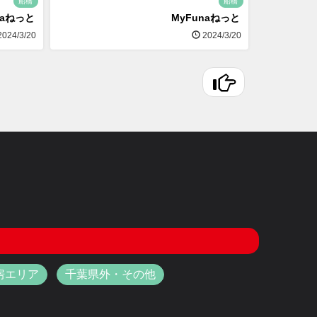
船橋
船橋
naねっと
MyFunaねっと
024/3/20
2024/3/20
房エリア
千葉県外・その他