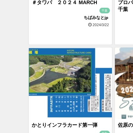
＃タワパ ２０２４ MARCH
プロバ
千葉
千葉
ちばみなとjp
2024/3/22
かとりインフラカード第一弾
佐原の