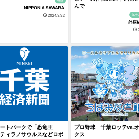
香取
んで
NIPPONIA SAWARA
九十
2024/3/22
外房
2
ートパークで「恐竜王
プロ野球 千葉ロッテvs.
ティラノサウルスなどロボ
クス