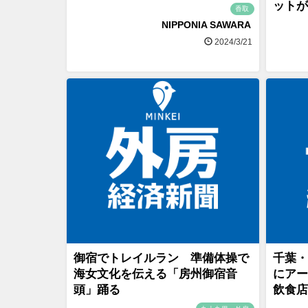
ットが
香取
NIPPONIA SAWARA
2024/3/21
御宿でトレイルラン 準備体操で
千葉・
海女文化を伝える「房州御宿音
にア
頭」踊る
飲食店