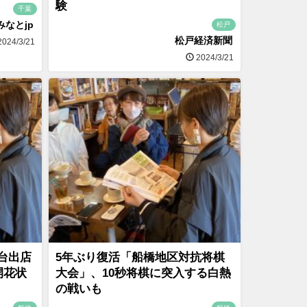
験
千葉
みなとjp
松戸
松戸経済新聞
024/3/21
2024/3/21
台出店
5年ぶり復活「船橋地区対抗将棋
開花状
大会」、10秒将棋に突入する白熱
の戦いも