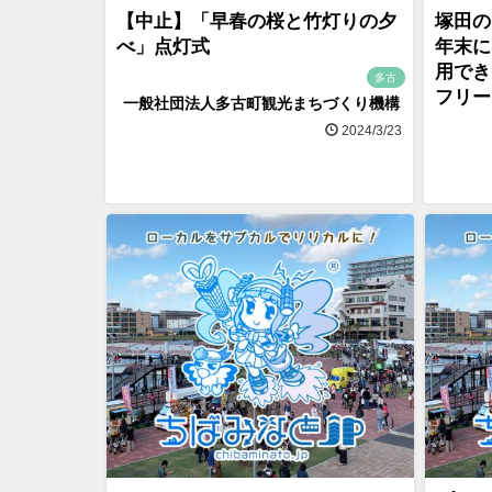
【中止】「早春の桜と竹灯りの夕
塚田の
べ」点灯式
年末に
用でき
多古
フリー
一般社団法人多古町観光まちづくり機構
2024/3/23