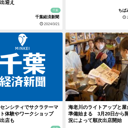
出迎え
ちば
千葉
千葉経済新聞
2
2024/3/21
センシティでサクラテーマ
海老川のライトアップと屋
ート体験やワークショップ
準備始まる 3月20日から
出店も
況によって順次出店開始