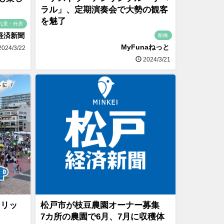
ラル」、定期演奏会で大勢の観客
を魅了
九里・外房
経済新聞
船橋
MyFunaねっと
024/3/22
2024/3/21
オリッ
松戸市が枝豆農園オーナー募集
7カ所の農園で6月、7月に収穫体