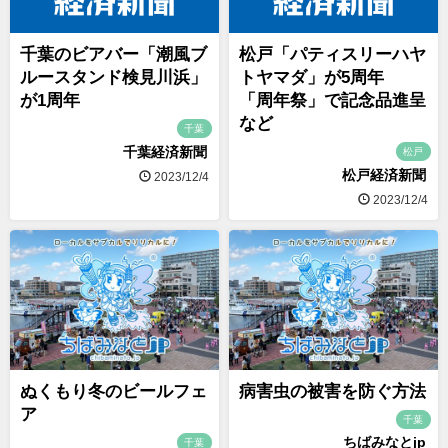
千葉のビアバー「潮風ブ
松戸「パティスリーハヤ
ルースタンド検見川浜」
トヤマダ」が5周年
が1周年
「周年祭」で記念品進呈
など
千葉
千葉経済新聞
松戸
松戸経済新聞
2023/12/4
2023/12/4
ぬくもり冬のビールフェ
病害虫の被害を防ぐ方法
ア
千葉
ちばみなとjp
千葉