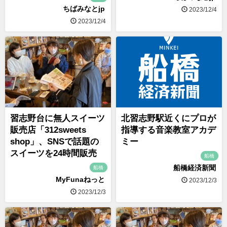
ちばみなとjp
2023/12/4
2023/12/4
習志野台に無人スイーツ
北習志野駅近くにプロが
販売店「312sweets
指導する音楽教室アカデ
shop」、SNSで話題の
ミー
スイーツを24時間販売
船橋
船橋経済新聞
船橋
MyFunaねっと
2023/12/3
2023/12/3