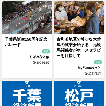
千葉県誕生150周年記念
古和釜地区で希少な木曽
パレード
馬の試乗会始まる、元競
馬関係者がホースセラピ
千葉
ーを目指して
ちばみなとjp
船橋
2023/12/5
MyFunaねっと
2023/12/4