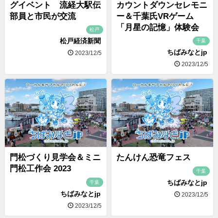
グイベント 流経大駅伝
カウントダウンセレモニ
部員と市民が交流
ー＆千葉氏VRゲーム
「月星の記憶」体験会
松戸
松戸経済新聞
千葉
ちばみなとjp
2023/12/5
2023/12/5
門松づくり見学会＆ミニ
たんけん恐竜フェス
門松工作会 2023
千葉
ちばみなとjp
千葉
ちばみなとjp
2023/12/5
2023/12/5