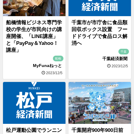
船橋情報ビジネス専門学
千葉市が市庁舎に食品類
校の学生が市民向けの講
回収ボックス設置 フー
座開催、「LINE講座」
ドドライブで食品ロス解
と「PayPay＆Yahoo！
消へ
講座」
千葉
千葉経済新聞
船橋
MyFunaねっと
2023/12/5
2023/12/5
松戸運動公園でランニン
千葉開府900年900日前