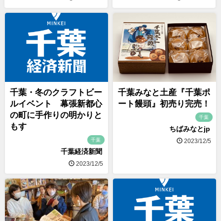
千葉・冬のクラフトビー
千葉みなと土産『千葉ポ
ルイベント 幕張新都心
ート饅頭』初売り完売！
の町に手作りの明かりと
千葉
もす
ちばみなとjp
千葉
2023/12/5
千葉経済新聞
2023/12/5