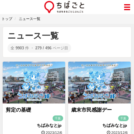
トップ
ニュース一覧
ニュース一覧
全
9903
件 ・
279 / 496
ページ目
剪定の基礎
歳末市民感謝デー
千葉
千葉
ちばみなとjp
ちばみなとjp
2023/12/6
2023/12/6