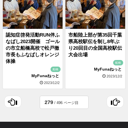
認知症啓発活動RUN伴ふ
市船陸上部が第35回千葉
なばし2023開催 ゴール
県高校駅伝を制し8年ぶ
の市立船橋高校で松戸徹
り20回目の全国高校駅伝
市長もふなばしオレンジ
大会出場
体操
船橋
MyFunaねっと
船橋
MyFunaねっと
2023/12/2
2023/12/2
279
/ 496 ページ目