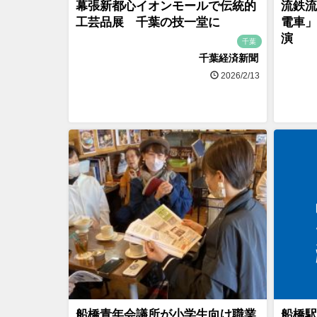
幕張新都心イオンモールで伝統的
流鉄流
工芸品展 千葉の技一堂に
電車」
演
千葉
千葉経済新聞
2026/2/13
船橋青年会議所が小学生向け職業
船橋駅