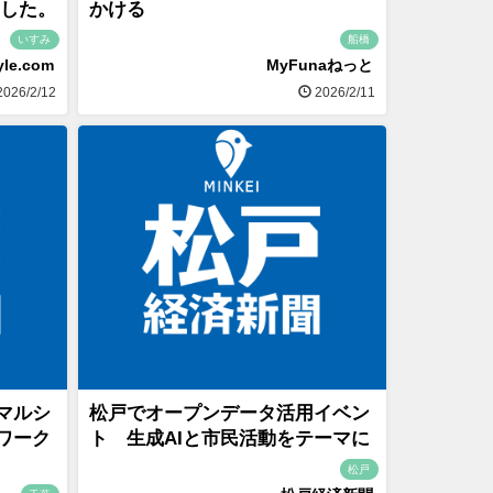
ました。
かける
いすみ
船橋
yle.com
MyFunaねっと
026/2/12
2026/2/11
マルシ
松戸でオープンデータ活用イベン
ワーク
ト 生成AIと市民活動をテーマに
松戸