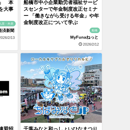
」 本
船橋市中小企業勤労者福祉サービ
を大事
スセンターで年金制度改正セミナ
ー 「働きながら受ける年金」や年
金制度改正について学ぶ
九里・外房
経済新聞
船橋
MyFunaねっと
026/2/13
2026/2/12
連盟招
千葉みなと和っしょいひなまつり