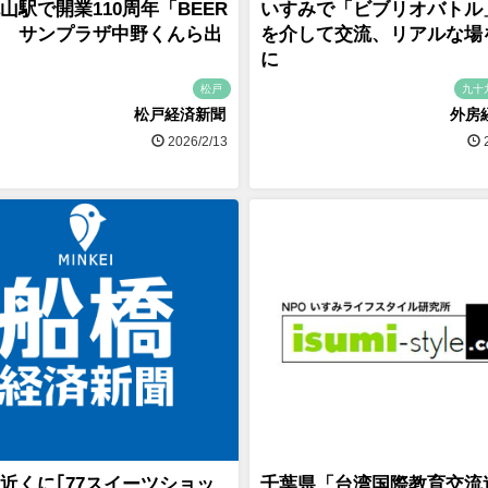
山駅で開業110周年「BEER
いすみで「ビブリオバトル
 サンプラザ中野くんら出
を介して交流、リアルな場
に
松戸
九十
松戸経済新聞
外房
2026/2/13
2
近くに｢77スイーツショッ
千葉県「台湾国際教育交流