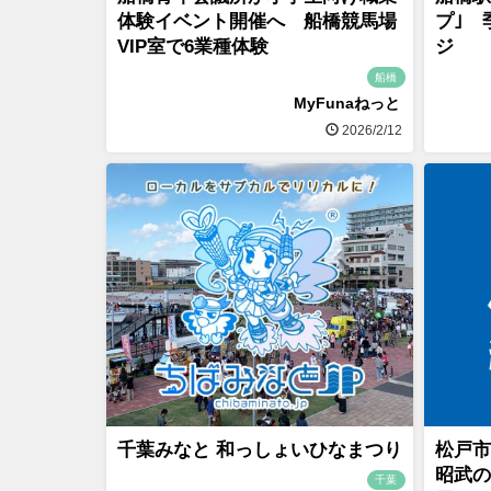
体験イベント開催へ 船橋競馬場
プ｣ 
VIP室で6業種体験
ジ
船橋
MyFunaねっと
2026/2/12
千葉みなと 和っしょいひなまつり
松戸市
昭武の
千葉