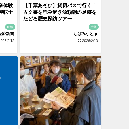
業体験
【千葉あそび】貸切バスで行く！
運転士
古文書を読み解き源頼朝の足跡を
たどる歴史探訪ツアー
船橋
千葉
経済新聞
ちばみなとjp
026/2/13
2026/2/13