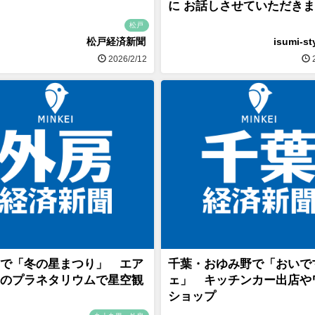
に お話しさせていただき
松戸
松戸経済新聞
isumi-st
2026/2/12
2
で「冬の星まつり」 エア
千葉・おゆみ野で「おいで
のプラネタリウムで星空観
ェ」 キッチンカー出店や
ショップ