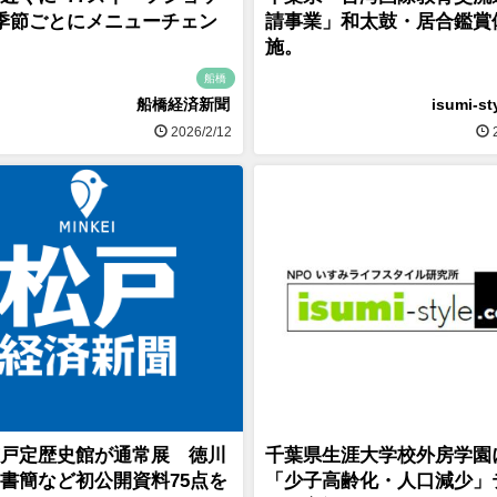
季節ごとにメニューチェン
請事業」和太鼓・居合鑑賞
施。
船橋
船橋経済新聞
isumi-st
2026/2/12
2
戸定歴史館が通常展 徳川
千葉県生涯大学校外房学園
書簡など初公開資料75点を
「少子高齢化・人口減少」