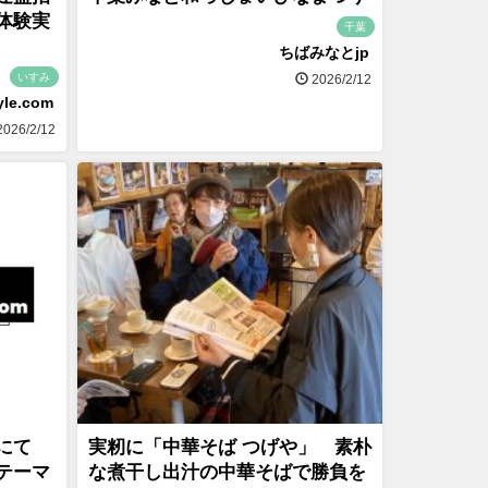
体験実
千葉
ちばみなとjp
いすみ
2026/2/12
yle.com
026/2/12
にて
実籾に「中華そば つげや」 素朴
テーマ
な煮干し出汁の中華そばで勝負を