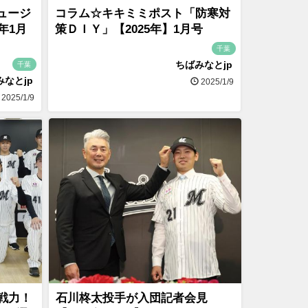
ュージ
コラム☆キキミミポスト「防寒対
年1月
策ＤＩＹ」【2025年】1月号
千葉
ちばみなとjp
千葉
みなとjp
2025/1/9
2025/1/9
戦力！
石川柊太投手が入団記者会見