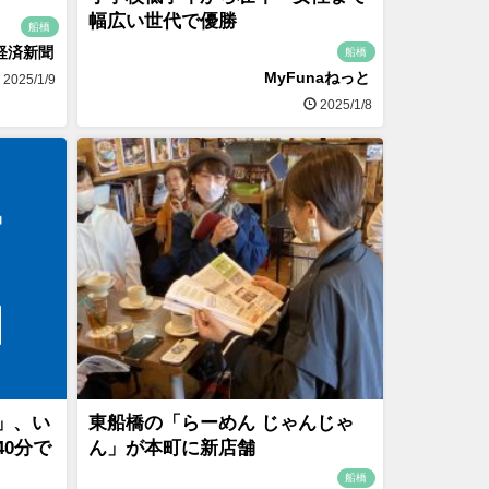
幅広い世代で優勝
船橋
経済新聞
船橋
MyFunaねっと
2025/1/9
2025/1/8
」、い
東船橋の「らーめん じゃんじゃ
0分で
ん」が本町に新店舗
船橋