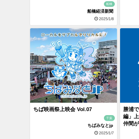
船橋
船橋経済新聞
2025/1/8
ちば映画祭上映会 Vol.07
勝浦で
編」上
千葉
仲間が
ちばみなとjp
2025/1/7