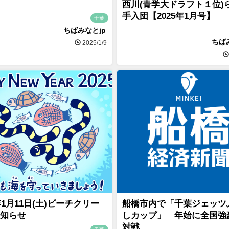
】
西川(青学大ドラフト１位)
手入団【2025年1月号】
千葉
ちばみなとjp
ちば
2025/1/9
5年1月11日(土)ビーチクリー
船橋市内で「千葉ジェッツ
知らせ
しカップ」 年始に全国強
対戦