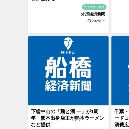
九十九里・外房
外房経済新聞
2025/1/9
下総中山の「麺と酒 一」が1周
千葉・
年 熊本出身店主が熊本ラーメン
ードコ
など提供
消費広