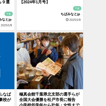
ら９選
【2024年1月号】
千葉
ちばみなとjp
千葉
みなとjp
2025/1/9
2025/1/9
ふなば
極真会館千葉県北支部の選手らが
豪校が
全国大会優勝を松戸市長に報告
小学校低学年から壮年・女性まで