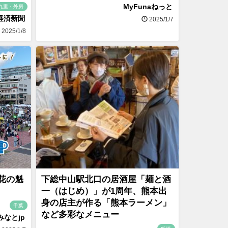
MyFunaねっと
九里・外房
経済新聞
2025/1/7
2025/1/8
花の魁
下総中山駅北口の居酒屋「麺と酒
一（はじめ）」が1周年、熊本出
身の店主が作る「熊本ラーメン」
千葉
など多彩なメニュー
みなとjp