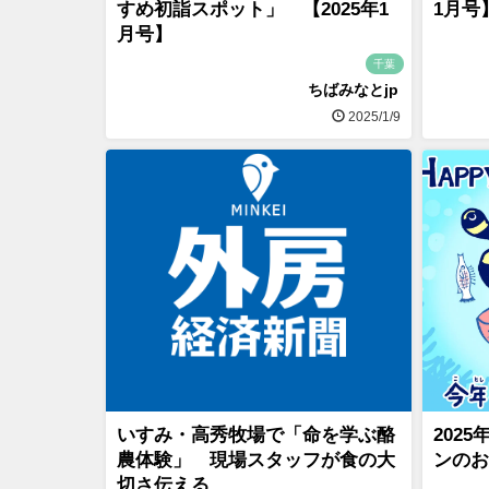
すめ初詣スポット」 【2025年1
1月号
月号】
千葉
ちばみなとjp
2025/1/9
いすみ・高秀牧場で「命を学ぶ酪
202
農体験」 現場スタッフが食の大
ンのお
切さ伝える