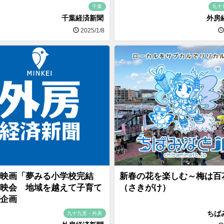
千葉
九十
千葉経済新聞
外房
2025/1/8
映画「夢みる小学校完結
新春の花を楽しむ～梅は百
映会 地域を越えて子育て
（さきがけ）
企画
ちば
九十九里・外房