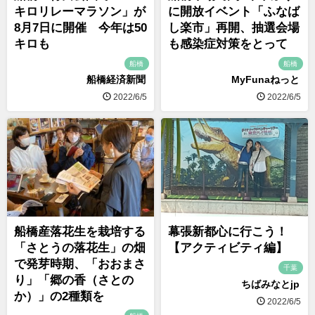
キロリレーマラソン」が
に開放イベント「ふなば
8月7日に開催 今年は50
し楽市」再開、抽選会場
キロも
も感染症対策をとって
船橋
船橋
船橋経済新聞
MyFunaねっと
2022/6/5
2022/6/5
船橋産落花生を栽培する
幕張新都心に行こう！
「さとうの落花生」の畑
【アクティビティ編】
で発芽時期、「おおまさ
千葉
り」「郷の香（さとの
ちばみなとjp
か）」の2種類を
2022/6/5