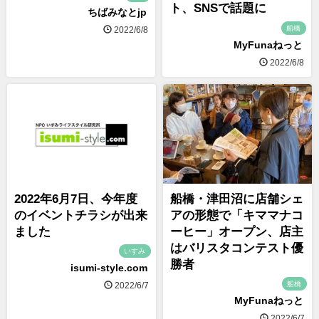
ト、SNSで話題に
ちばみなとjp
船橋
2022/6/8
MyFunaねっと
2022/6/8
2022年6月7日、今年度
船橋・津田沼に店舗シェ
のイベントチラシが出来
アの形態で「キママナコ
ました
ーヒー」オープン、店主
はバリスタコンテスト優
いすみ
勝者
isumi-style.com
船橋
2022/6/7
MyFunaねっと
2022/6/7