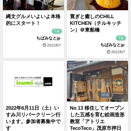
縄文グルメいよいよ本格
寛ぎと癒しのCHILL
的にスタート！
KITCHEN（チルキッチ
ン）＠東船橋
千葉
ちばみなとjp
千葉
ちばみなとjp
2022/6/7
2022/6/7
2022年6月11日（土）い
No.13 移住してオープン
すみ川リバークリーン行
した五感を育む絵画造形
います。参加者募集中で
教室「アトリエ
す
TecoTeco」茂原市押日