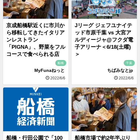
京成船橋駅近くに市川か
Jリーグ ジェフユナイテ
ら移転してきたイタリア
ッド市原千葉 vs 大宮ア
ンレストラン
ルディージャ@フクダ電
「PIGNA」、野菜をフル
子アリーナ＜6/18(土曜)
コースで食べられる店
＞
船橋
千葉
MyFunaねっと
ちばみなとjp
2022/6/6
2022/6/6
船橋・行田公園で「100
船橋市場で約2年半ぶり