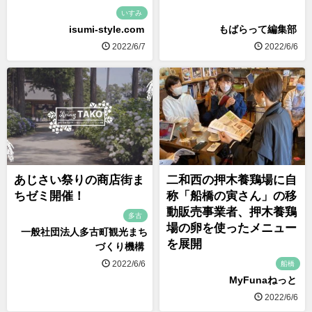
いすみ
isumi-style.com
もばらって編集部
2022/6/7
2022/6/6
あじさい祭りの商店街ま
二和西の押木養鶏場に自
ちゼミ開催！
称「船橋の寅さん」の移
動販売事業者、押木養鶏
多古
場の卵を使ったメニュー
一般社団法人多古町観光まち
を展開
づくり機構
2022/6/6
船橋
MyFunaねっと
2022/6/6