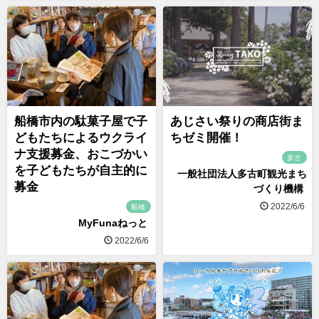
船橋市内の駄菓子屋で子
あじさい祭りの商店街ま
どもたちによるウクライ
ちゼミ開催！
ナ支援募金、おこづかい
多古
を子どもたちが自主的に
一般社団法人多古町観光まち
募金
づくり機構
2022/6/6
船橋
MyFunaねっと
2022/6/6