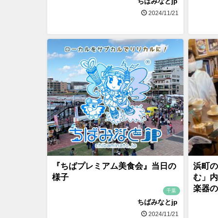
ちばみなとjp
2024/11/21
『ちばプレミアム美食会』当日の
浜町の
様子
む」内
楽器の
千葉
ちばみなとjp
2024/11/21