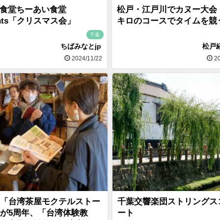
食堂ちーあい食堂
松戸・江戸川でカヌー大会 
ents「クリスマス会」
キロのコースでタイムを競
千葉
ちばみなとjp
松戸
2024/11/22
20
「台湾茶屋モクテルストー
千葉交響楽団ストリングス
が5周年、「台湾体験教
ート