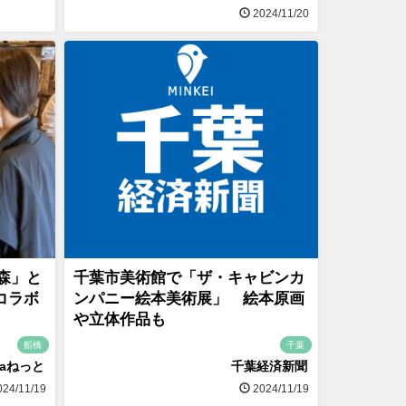
2024/11/20
森」と
千葉市美術館で「ザ・キャビンカ
のコラボ
ンパニー絵本美術展」 絵本原画
や立体作品も
船橋
千葉
naねっと
千葉経済新聞
24/11/19
2024/11/19