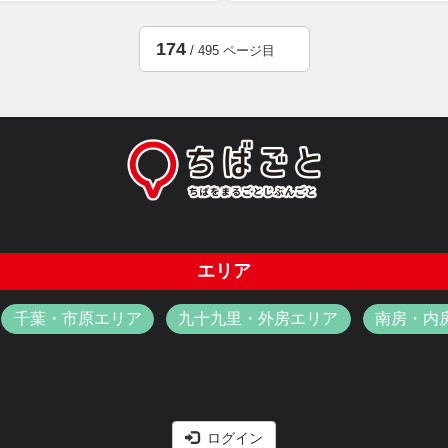
174
/ 495 ページ目
エリア
千葉・市原エリア
九十九里・外房エリア
南房・内
ログイン