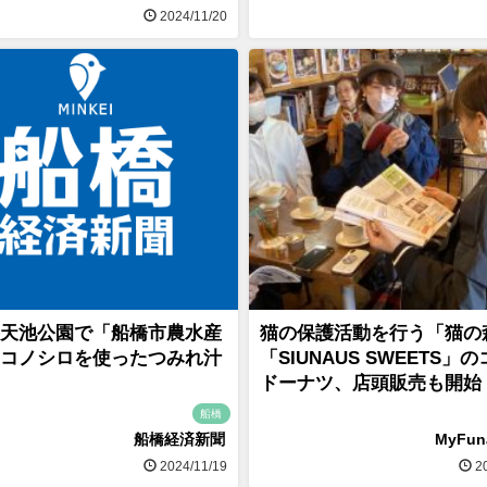
2024/11/20
天池公園で「船橋市農水産
猫の保護活動を行う「猫の
コノシロを使ったつみれ汁
「SIUNAUS SWEETS」
ドーナツ、店頭販売も開始
船橋
船橋経済新聞
MyFu
2024/11/19
20