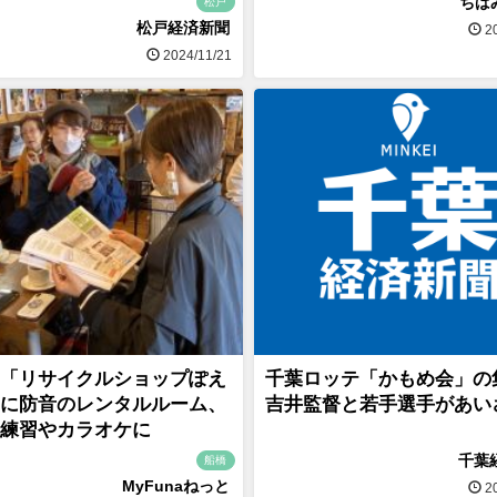
ちば
松戸
松戸経済新聞
20
2024/11/21
「リサイクルショップぽえ
千葉ロッテ「かもめ会」
に防音のレンタルルーム、
吉井監督と若手選手があい
練習やカラオケに
千葉
船橋
MyFunaねっと
20