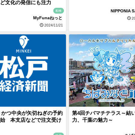
ど文化の発信にも注力
NIPPONIA 
船橋
MyFunaねっと
20
2024/11/21
うかつ中央が矢切ねぎの予約
第4回チバマチテラス～結
始 本支店などで注文受け
力、千葉の魅力～