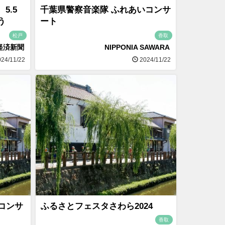
5.5
千葉県警察音楽隊 ふれあいコンサ
う
ート
松戸
香取
経済新聞
NIPPONIA SAWARA
24/11/22
2024/11/22
コンサ
ふるさとフェスタさわら2024
香取