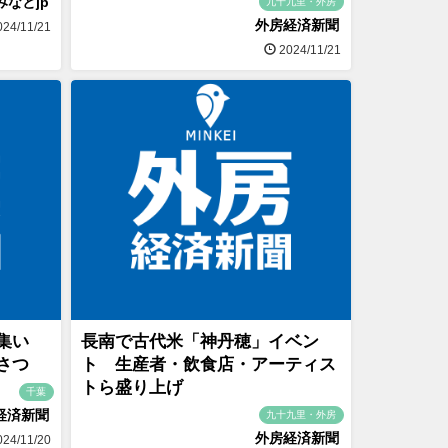
みなとjp
九十九里・外房
外房経済新聞
24/11/21
2024/11/21
の集い
長南で古代米「神丹穂」イベン
さつ
ト 生産者・飲食店・アーティス
トら盛り上げ
千葉
経済新聞
九十九里・外房
外房経済新聞
24/11/20