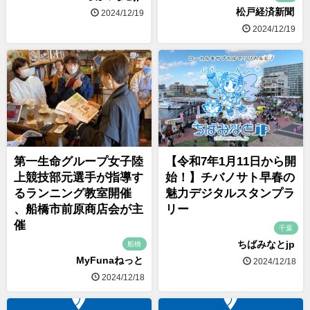
松戸経済新聞
2024/12/19
2024/12/19
第一生命グループ女子陸
【令和7年1月11日から開
上競技部元選手が指導す
始！】チバノサト早春の
るランニング教室開催
魅力デジタルスタンプラ
、船橋市前原商店会が主
リー
催
千葉
ちばみなとjp
船橋
MyFunaねっと
2024/12/18
2024/12/18