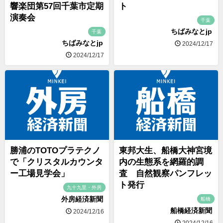
響楽団第57回千葉市定期
ト
演奏会
千葉
ちばみなとjp
千葉
ちばみなとjp
2024/12/17
2024/12/17
勝浦のTOTOプラテクノ
東邦大生、船橋大神宮境
で「クリスタルカウンタ
内の生態系を網羅的調
ー工場見学会」
査 自然観察パンフレッ
ト発行
九十九里・外房
外房経済新聞
船橋
船橋経済新聞
2024/12/16
2024/12/16