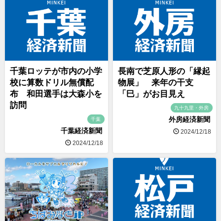
千葉ロッテが市内の小学
長南で芝原人形の「縁起
校に算数ドリル無償配
物展」 来年の干支
布 和田選手は大森小を
「巳」がお目見え
訪問
九十九里・外房
外房経済新聞
千葉
千葉経済新聞
2024/12/18
2024/12/18