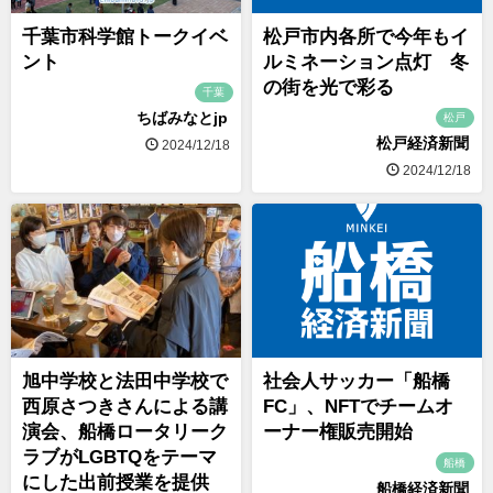
千葉市科学館トークイベ
松戸市内各所で今年もイ
ント
ルミネーション点灯 冬
の街を光で彩る
千葉
ちばみなとjp
松戸
松戸経済新聞
2024/12/18
2024/12/18
旭中学校と法田中学校で
社会人サッカー「船橋
西原さつきさんによる講
FC」、NFTでチームオ
演会、船橋ロータリーク
ーナー権販売開始
ラブがLGBTQをテーマ
船橋
にした出前授業を提供
船橋経済新聞