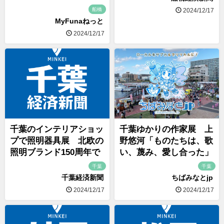
船橋
2024/12/17
MyFunaねっと
2024/12/17
千葉のインテリアショッ
千葉ゆかりの作家展 上
プで照明器具展 北欧の
野悠河「ものたちは、歌
照明ブランド150周年で
い、蔑み、愛し合った」
千葉
千葉
千葉経済新聞
ちばみなとjp
2024/12/17
2024/12/17