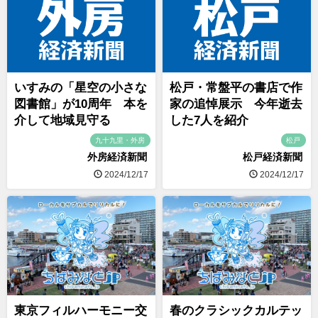
いすみの「星空の小さな
松戸・常盤平の書店で作
図書館」が10周年 本を
家の追悼展示 今年逝去
介して地域見守る
した7人を紹介
九十九里・外房
松戸
外房経済新聞
松戸経済新聞
2024/12/17
2024/12/17
東京フィルハーモニー交
春のクラシックカルテッ