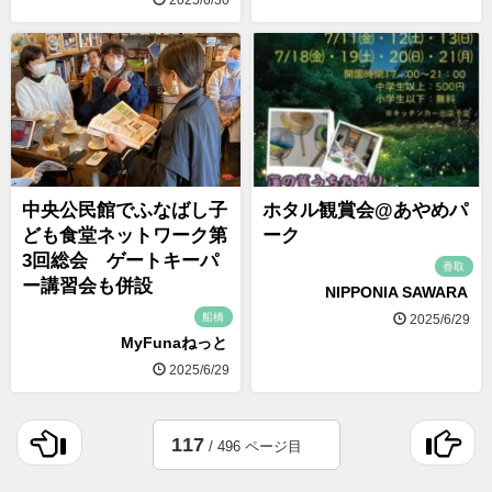
2025/6/30
中央公民館でふなばし子
ホタル観賞会@あやめパ
ども食堂ネットワーク第
ーク
3回総会 ゲートキーパ
香取
ー講習会も併設
NIPPONIA SAWARA
船橋
2025/6/29
MyFunaねっと
2025/6/29
117
/ 496 ページ目