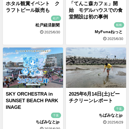
ホタル観賞イベント ク
「てんこ森カフェ」開
ラフトビール販売も
始 モデルハウスでの食
堂開設は初の事例
松戸
松戸経済新聞
船橋
MyFunaねっと
2025/6/30
2025/6/30
SKY ORCHESTRA in
2025年6月14日(土)ビー
SUNSET BEACH PARK
チクリーンレポート
INAGE
千葉
ちばみなとjp
千葉
ちばみなとjp
2025/6/29