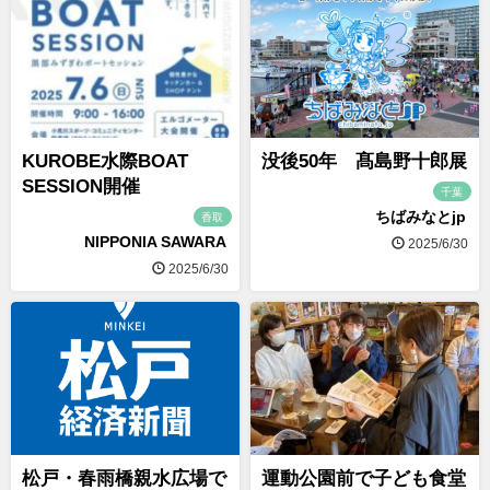
KUROBE水際BOAT
没後50年 髙島野十郎展
SESSION開催
千葉
ちばみなとjp
香取
NIPPONIA SAWARA
2025/6/30
2025/6/30
松戸・春雨橋親水広場で
運動公園前で子ども食堂