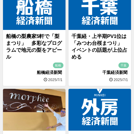
船橋の梨農家5軒で「梨
千葉経・上半期PV1位は
まつり」 多彩なプログ
「みつわ台桜まつり」
ラムで地元の梨をアピー
イベントの話題が上位占
ル
める
船橋
千葉
船橋経済新聞
千葉経済新聞
2025/7/1
2025/7/1