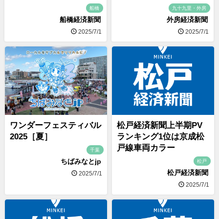
船橋
九十九里・外房
船橋経済新聞
外房経済新聞
2025/7/1
2025/7/1
ワンダーフェスティバル
松戸経済新聞上半期PV
2025［夏］
ランキング1位は京成松
戸線車両カラー
千葉
ちばみなとjp
松戸
松戸経済新聞
2025/7/1
2025/7/1