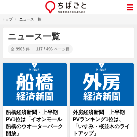
トップ
ニュース一覧
ニュース一覧
全
9903
件 ・
117 / 496
ページ目
船橋経済新聞・上半期
外房経済新聞 上半期
PV1位は「イオンモール
PVランキング1位は、
船橋のウオーターパーク
「いすみ・桜並木のライ
開放」
トアップ」