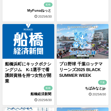
船橋
MyFunaねっと
2025/6/30
船橋浜町にキックボクシ
プロ野球 千葉ロッテマ
ングジム K-1選手で看
リーンズ2025 BLACK
護師資格を持つ女性が開
SUMMER WEEK
業
千葉
ちばみなとjp
船橋
船橋経済新聞
2025/6/30
2025/6/30