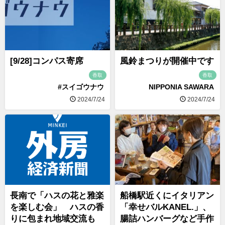
[9/28]コンパス寄席
風鈴まつりが開催中です
香取
香取
#スイゴウナウ
NIPPONIA SAWARA
2024/7/24
2024/7/24
長南で「ハスの花と雅楽
船橋駅近くにイタリアン
を楽しむ会」 ハスの香
「幸せバルKANEL.」、
りに包まれ地域交流も
腸詰ハンバーグなど手作