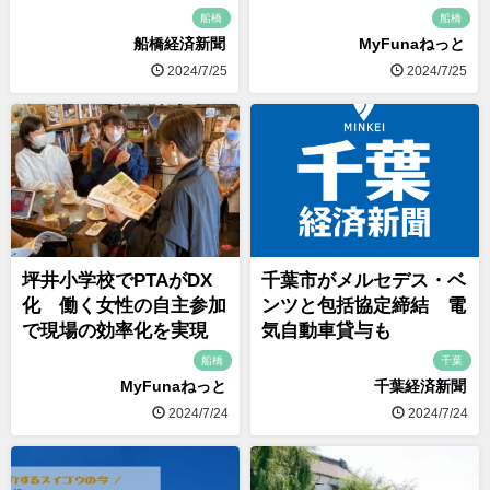
船橋
船橋
船橋経済新聞
MyFunaねっと
2024/7/25
2024/7/25
坪井小学校でPTAがDX
千葉市がメルセデス・ベ
化 働く女性の自主参加
ンツと包括協定締結 電
で現場の効率化を実現
気自動車貸与も
船橋
千葉
MyFunaねっと
千葉経済新聞
2024/7/24
2024/7/24