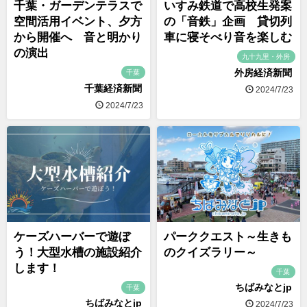
千葉・ガーデンテラスで
いすみ鉄道で高校生発案
空間活用イベント、夕方
の「音鉄」企画 貸切列
から開催へ 音と明かり
車に寝そべり音を楽しむ
の演出
九十九里・外房
外房経済新聞
千葉
千葉経済新聞
2024/7/23
2024/7/23
ケーズハーバーで遊ぼ
パーククエスト～生きも
う！大型水槽の施設紹介
のクイズラリー～
します！
千葉
ちばみなとjp
千葉
ちばみなとjp
2024/7/23