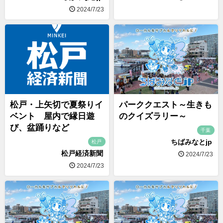
2024/7/23
松戸・上矢切で夏祭りイ
パーククエスト～生きも
ベント 屋内で縁日遊
のクイズラリー～
び、盆踊りなど
千葉
ちばみなとjp
松戸
松戸経済新聞
2024/7/23
2024/7/23