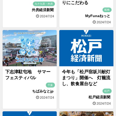
りにこだわる
九十九里・外房
外房経済新聞
船橋
MyFunaねっと
2024/7/24
2024/7/24
下志津駐屯地 サマー
今年も「松戸宿坂川献灯
フェスティバル
まつり」開催へ 灯籠流
し、飲食屋台など
千葉
ちばみなとjp
松戸
松戸経済新聞
2024/7/24
2024/7/24