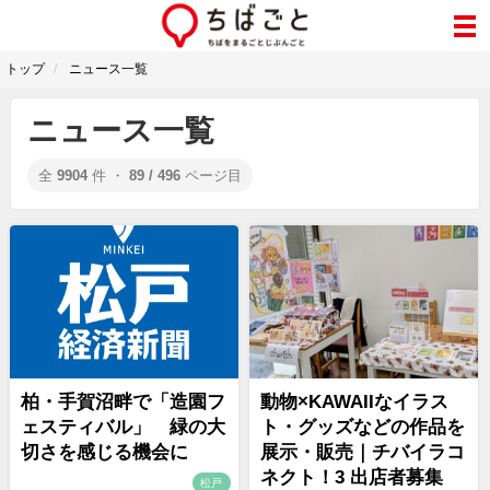
トップ
ニュース一覧
ニュース一覧
全
9904
件 ・
89 / 496
ページ目
柏・手賀沼畔で「造園フ
動物×KAWAIIなイラス
ェスティバル」 緑の大
ト・グッズなどの作品を
切さを感じる機会に
展示・販売｜チバイラコ
ネクト！3 出店者募集
松戸