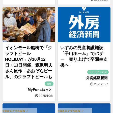
イオンモール船橋で「ク
いすみの児童養護施設
ラフトビール
「子山ホーム」でバザ
HOLIDAY」が10月12
ー 売り上げで卒園生支
日・13日開催、森沢明夫
援へ
さん原作「あおぞらビー
九十九里・外房
ル」のクラフトビールも
外房経済新聞
船橋
2025/10/7
MyFunaねっと
2025/10/8