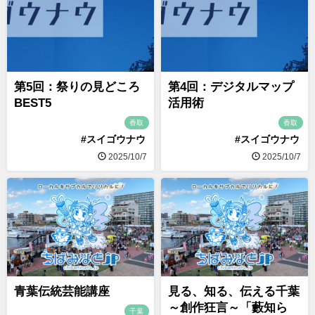
第5回：祭りの見どころ
第4回：デジタルマップ
BEST5
活用術
香取
香取
#スイゴウナウ
#スイゴウナウ
2025/10/7
2025/10/7
青葉伝統芸能講座
見る、知る、伝える千葉
～創作狂言～「藪知ら
千葉