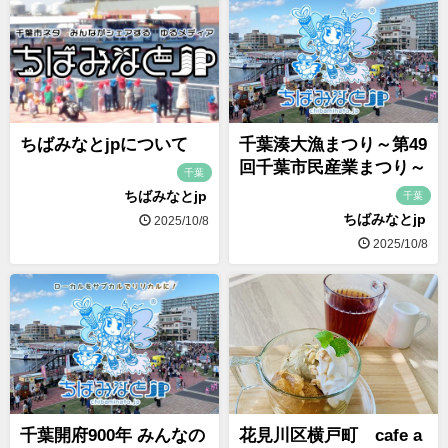
ちばみなとjpについて
千葉湊大漁まつり～第49
回千葉市民産業まつり～
千葉
ちばみなとjp
千葉
ちばみなとjp
2025/10/8
2025/10/8
千葉開府900年 みんなの
花見川区横戸町 cafe a