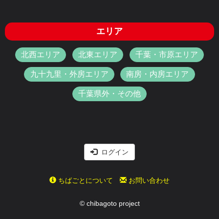
エリア
北西エリア
北東エリア
千葉・市原エリア
九十九里・外房エリア
南房・内房エリア
千葉県外・その他
ログイン
ちばごとについて
お問い合わせ
© chibagoto project