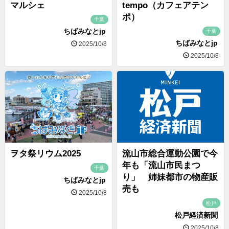
マルシェ
tempo（カフェアテン
ポ）
千葉
ちばみなとjp
千葉
ちばみなとjp
2025/10/8
2025/10/8
ヲタ祭リウム2025
流山市総合運動公園で今
年も「流山市民まつ
千葉
り」 姉妹都市の物産販
ちばみなとjp
売も
2025/10/8
松戸
松戸経済新聞
2025/10/8