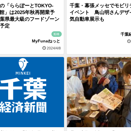
の「ららぽーとTOKYO-
千葉・幕張メッセでモビリ
北館」は2025年秋再開業予
イベント 鳥山明さんデザ
葉県最大級のフードゾーン
気自動車展示も
予定
千葉
船橋
MyFunaねっと
2024/4/8