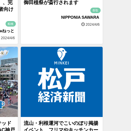
」、完
御田植祭が斎行されます
者向け
香取
NIPPONIA SAWARA
船橋
2024/4/6
naねっと
2024/4/6
テッド
流山・利根運河でこいのぼり掲揚
AC神戸
イベント フリマやキッチンカー