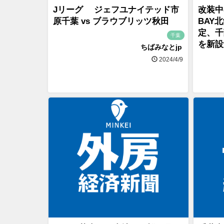
Jリーグ ジェフユナイテッド市
改装中
原千葉 vs ブラウブリッツ秋田
BAY
定、千
千葉
を新設
ちばみなとjp
2024/4/9