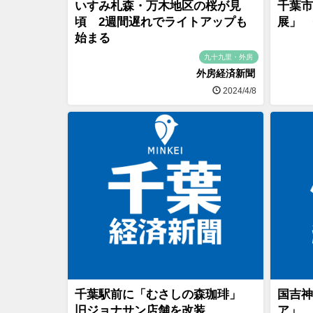
いすみ札森・万木地区の桜が見
千葉市
頃 2週間遅れでライトアップも
展」 
始まる
九十九里・外房
外房経済新聞
2024/4/8
千葉駅前に「むさしの森珈琲」
国吉神
旧ジョナサン店舗を改装
ア」 