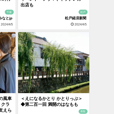
出店も
千葉
松戸
みなとjp
松戸経済新聞
2024/4/5
2024/4/5
の風車
＜えになるかとり かとりっぷ＞
、クラ
◆第二百一回 満開のはなもも
支えら
香取