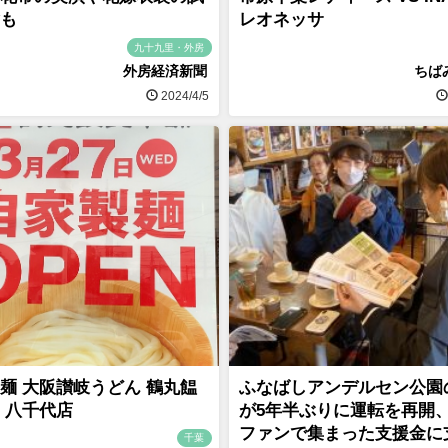
験も
レオネッサ
九十九里・外房
外房経済新聞
ちば
2024/4/5
麺 大阪讃岐うどん 鶴丸饂
ふなばしアンデルセン公園
 八千代店
が5年半ぶりに運転を再開
ファンで集まった支援金に
千葉