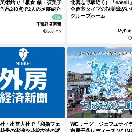
美術館で「板倉 鼎・須美子
北習志野駅近くに「easeⅢ
作品240点で2人の足跡紹介
全個室タイプの視覚障がい
グループホーム
千葉
千葉経済新聞
MyFu
2024/4/7
社・出雲大社で「和婚フェ
WEリーグ ジェフユナイ
花帯の実演や花嫁衣装の試
市原千葉レディース VS IN