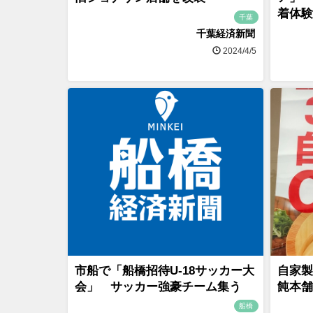
着体
千葉
千葉経済新聞
2024/4/5
市船で「船橋招待U-18サッカー大
自家製
会」 サッカー強豪チーム集う
飩本舗
船橋